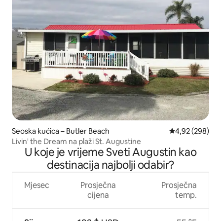
Seoska kućica – Butler Beach
Prosječna ocjen
4,92 (298)
Livin' the Dream na plaži St. Augustine
U koje je vrijeme Sveti Augustin kao
destinacija najbolji odabir?
Mjesec
Prosječna
Prosječna
cijena
temp.