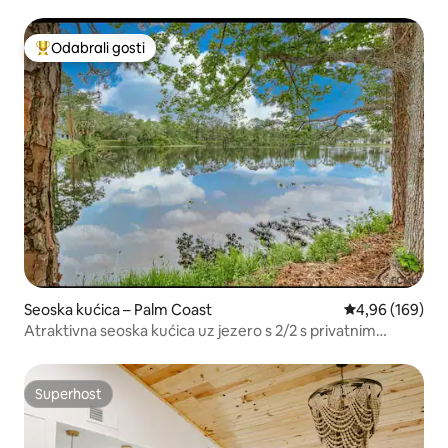
Odabrali gosti
Među najviše rangiranima s oznakom „Odabrali gosti”
Seoska kućica – Palm Coast
Prosječna ocjen
4,96 (169)
Atraktivna seoska kućica uz jezero s 2/2 s privatnim
bazenom
Superhost
Superhost