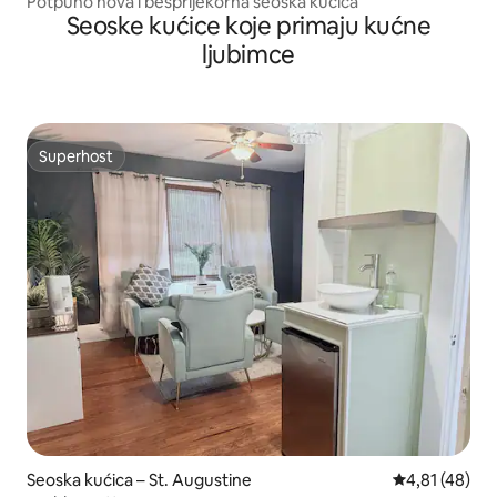
Potpuno nova i besprijekorna seoska kućica
Seoske kućice koje primaju kućne
ljubimce
Superhost
Superhost
Seoska kućica – St. Augustine
Prosječna ocje
4,81 (48)