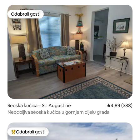
Odabrali gosti
Odabrali gosti
Seoska kućica – St. Augustine
Prosječna ocjen
4,89 (388)
Neodoljiva seoska kućica u gornjem dijelu grada
Odabrali gosti
Među najviše rangiranima s oznakom „Odabrali gosti”