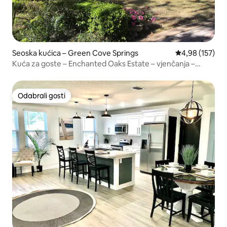
Seoska kućica – Green Cove Springs
Prosječna ocjen
4,98 (157)
Kuća za goste – Enchanted Oaks Estate – vjenčanja –
pristanište
Odabrali gosti
Odabrali gosti