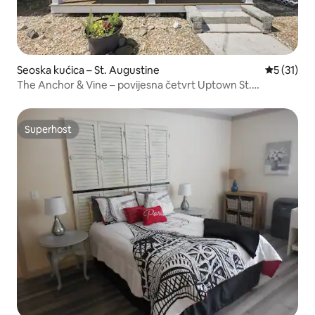
Seoska kućica – St. Augustine
Prosječna 
5 (31)
The Anchor & Vine – povijesna četvrt Uptown St.
Augustine
Superhost
Superhost