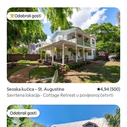
Odabrali gosti
Među najviše rangiranima s oznakom „Odabrali gosti”
Seoska kućica – St. Augustine
Prosječna ocjen
4,94 (500)
Savršena lokacija - Cottage Retreat u povijesnoj četvrti
Odabrali gosti
Odabrali gosti