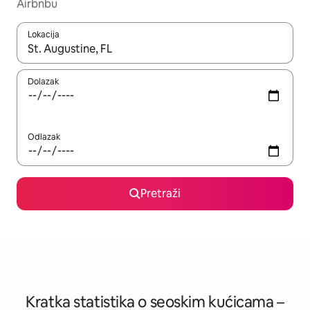
Airbnbu
Lokacija
Kada budu dostupni rezultati, moći ćete ih pregledati koristeći
Dolazak
Odlazak
Pretraži
Kratka statistika o seoskim kućicama –