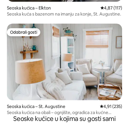
Seoska kućica – Elkton
Prosječna ocjen
4,87 (117)
Seoska kuća s bazenom na imanju za konje, St. Augustine.
Odabrali gosti
Odabrali gosti
Seoska kućica – St. Augustine
Prosječna ocjen
4,91 (235)
Seoska kućica na obali – ognjište, ogradica za kućne
Seoske kućice u kojima su gosti sami
ljubimce, kajaci, bicikli