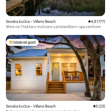
Seoska kućica – Villano Beach
Prosječna ocje
4,9 (177)
Shire na 1 hektaru močvare s pristaništem i spa centrom
Odabrali gosti
Među najviše rangiranima s oznakom „Odabrali gosti”
Seoska kućica – Villano Beach
Prosječna 
5 (23)