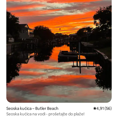
Seoska kućica – Butler Beach
Prosječna ocje
4,91 (56)
Seoska kućica na vodi - prošetajte do plaže!