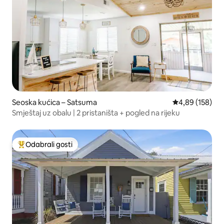
Seoska kućica – Satsuma
Prosječna ocjen
4,89 (158)
Smještaj uz obalu | 2 pristaništa + pogled na rijeku
Odabrali gosti
Među najviše rangiranima s oznakom „Odabrali gosti”