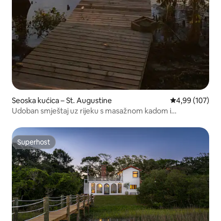
Seoska kućica – St. Augustine
Prosječna ocjen
4,99 (107)
Udoban smještaj uz rijeku s masažnom kadom i
nevjerojatnim pogledom
Superhost
Superhost