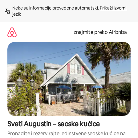
Prijeđi
Neke su informacije prevedene automatski. 
Prikaži izvorni 
na
jezik
sadržaj
Iznajmite preko Airbnba
Sveti Augustin – seoske kućice
Pronađite i rezervirajte jedinstvene seoske kućice na