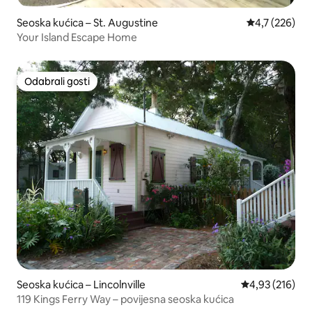
Seoska kućica – St. Augustine
Prosječna ocje
4,7 (226)
Your Island Escape Home
Odabrali gosti
Odabrali gosti
Seoska kućica – Lincolnville
Prosječna ocjen
4,93 (216)
119 Kings Ferry Way – povijesna seoska kućica