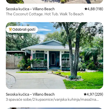
Seoska kućica – Villano Beach
Prosječna ocjen
4,88 (118)
The Coconut Cottage. Hot Tub. Walk To Beach
Odabrali gosti
Među najviše rangiranima s oznakom „Odabrali gosti”
Seoska kućica – Villano Beach
Prosječna ocjen
4,97 (229)
3 spavaće sobe/2 kupaonice/vanjska kuhinja/masažna
kada/ocean udaljen 3 ulice