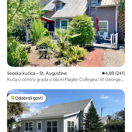
Seoska kućica – St. Augustine
Prosječna ocjen
4,89 (241)
Kuća u centru grada u blizini Flagler Collegea i St George
st
Odabrali gosti
Među najviše rangiranima s oznakom „Odabrali gosti”