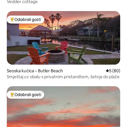
Vedder cottage
Odabrali gosti
Među najviše rangiranima s oznakom „Odabrali gosti”
Seoska kućica – Butler Beach
Prosječna o
5 (80)
Smještaj uz obalu s privatnim pristaništem, šetnja do plaže
Odabrali gosti
Među najviše rangiranima s oznakom „Odabrali gosti”