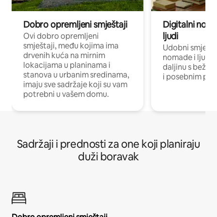
Dobro opremljeni smještaji
Digitalni noma
ljudi
Ovi dobro opremljeni
smještaji, među kojima ima
Udobni smještaj
drvenih kuća na mirnim
nomade i ljude 
lokacijama u planinama i
daljinu s bežič
stanova u urbanim sredinama,
i posebnim pro
imaju sve sadržaje koji su vam
potrebni u vašem domu.
Sadržaji i prednosti za one koji planiraju
duži boravak