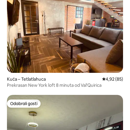
Kuća – Tetlatlahuca
Prosječna ocje
4,92 (85)
Prekrasan New York loft 8 minuta od Val'Quirica
Odabrali gosti
Odabrali gosti