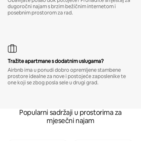
Obavljate posao dok putujete? Pronađite smještaj za
dugoročni najam s brzim bežičnim internetom i
posebnim prostorom za rad.
Tražite apartmane s dodatnim uslugama?
Airbnb ima u ponudi dobro opremljene stambene
prostore idealne za nove i postojeće zaposlenike te
one koji se zbog posla sele u drugi grad.
Popularni sadržaji u prostorima za
mjesečni najam