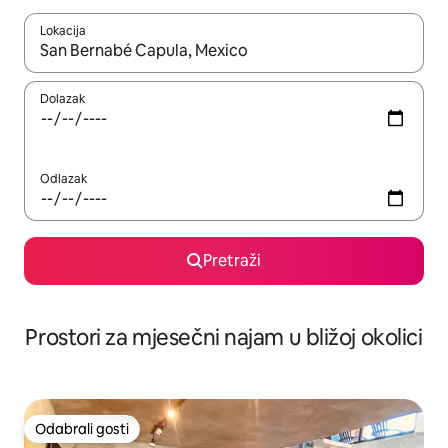
Lokacija
Kada budu dostupni rezultati, moći ćete ih pregledati koristeći
Dolazak
Odlazak
Pretraži
Prostori za mjesečni najam u bližoj okolici
Odabrali gosti
Odabrali gosti