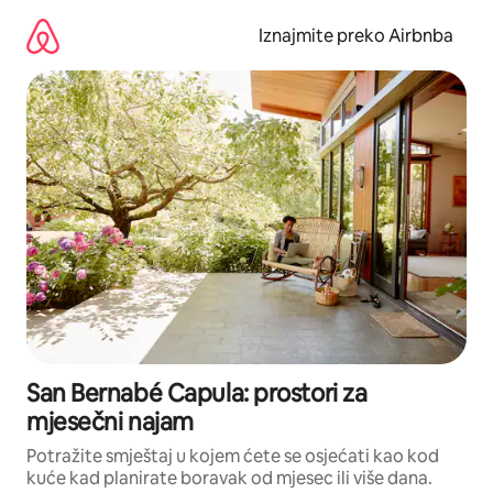
Prijeđi
na
Iznajmite preko Airbnba
sadržaj
San Bernabé Capula: prostori za
mjesečni najam
Potražite smještaj u kojem ćete se osjećati kao kod
kuće kad planirate boravak od mjesec ili više dana.