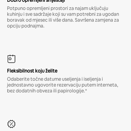
Dobro opremljeni smještaji
Potpuno opremljeni prostori za najam uključuju
kuhinju i sve sadržaje koji su vam potrebni za ugodan
boravak od mjesec ili više dana. Savršena zamjena za
opciju podnajma.
Fleksibilnost koju želite
Odaberite točne datume useljenja i iseljenja i
jednostavno ugovorite rezervaciju putem interneta,
bez dodatnih obveza ili papirologije.*