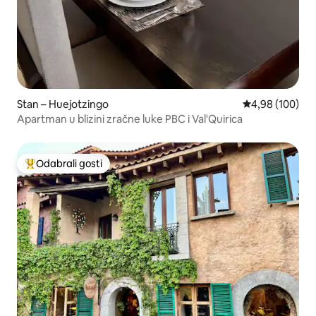
Stan – Huejotzingo
Prosječna ocjen
4,98 (100)
Apartman u blizini zračne luke PBC i Val'Quirica
Odabrali gosti
Među najviše rangiranima s oznakom „Odabrali gosti”