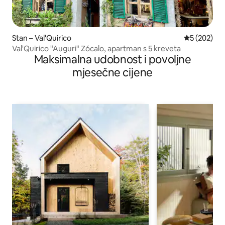
Stan – Val'Quirico
Prosječna oc
5 (202)
Val'Quirico "Auguri" Zócalo, apartman s 5 kreveta
Maksimalna udobnost i povoljne
mjesečne cijene