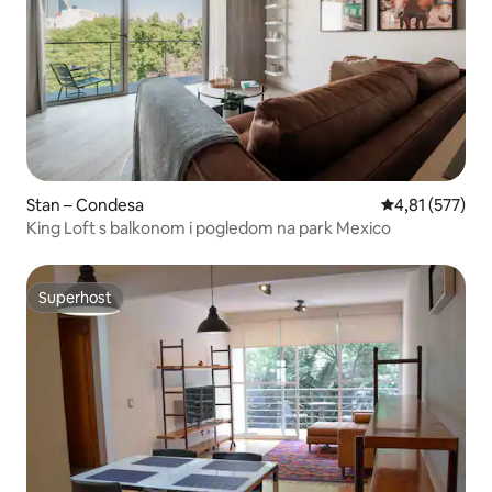
Stan – Condesa
Prosječna ocjen
4,81 (577)
King Loft s balkonom i pogledom na park Mexico
Superhost
Superhost