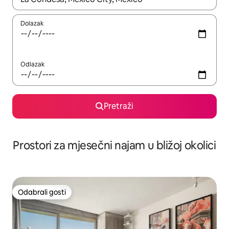
Dolazak
Odlazak
Pretraži
Prostori za mjesečni najam u bližoj okolici
Odabrali gosti
Odabrali gosti