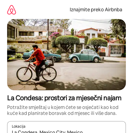
Prijeđi
na
Iznajmite preko Airbnba
sadržaj
La Condesa: prostori za mjesečni najam
Potražite smještaj u kojem ćete se osjećati kao kod
kuće kad planirate boravak od mjesec ili više dana.
Lokacija
Kada budu dostupni rezultati, moći ćete ih pregledati koristeći