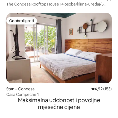
The Condesa Rooftop House 14 osoba/klima-uređaj/5
spavaćih soba
Odabrali gosti
Odabrali gosti
Stan – Condesa
Prosječna ocjen
4,92 (153)
Casa Campeche 1
Maksimalna udobnost i povoljne
mjesečne cijene