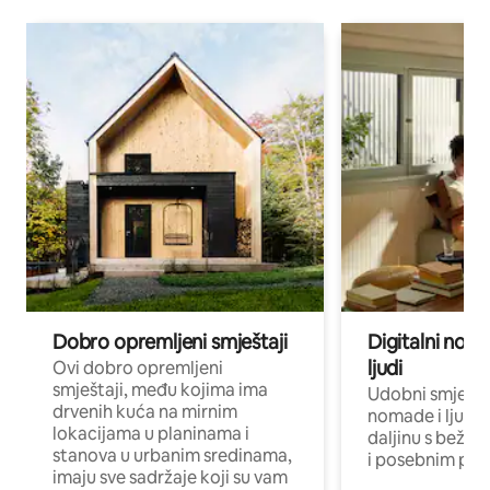
Dobro opremljeni smještaji
Digitalni noma
ljudi
Ovi dobro opremljeni
smještaji, među kojima ima
Udobni smještaj
drvenih kuća na mirnim
nomade i ljude 
lokacijama u planinama i
daljinu s bežič
stanova u urbanim sredinama,
i posebnim pro
imaju sve sadržaje koji su vam