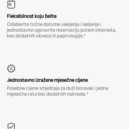
Fleksibilnost koju želite
Odaberite točne datume useljenja i iseljenja i
jednostavno ugovorite rezervaciju putem interneta,
bez dodatnih obveza ili papirologije.*
Jednostavno izražene mjesečne cijene
Posebne cijene smještaja za duži boravak i jedna
mjesečna rata bez dodatnih naknada.*