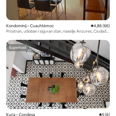
Kondominij – Cuauhtémoc
Prosječna ocje
4,86 (66)
Prostran, udoban i siguran stan, naselje Anzures, Ciudad
de México
Superhost
Superhost
Kuća – Condesa
Prosječna
5 (6)