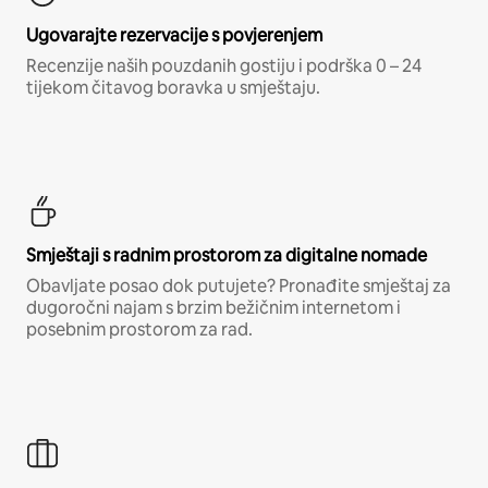
Ugovarajte rezervacije s povjerenjem
Recenzije naših pouzdanih gostiju i podrška 0 – 24
tijekom čitavog boravka u smještaju.
Smještaji s radnim prostorom za digitalne nomade
Obavljate posao dok putujete? Pronađite smještaj za
dugoročni najam s brzim bežičnim internetom i
posebnim prostorom za rad.