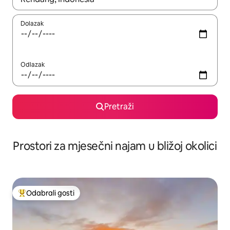
Dolazak
Odlazak
Pretraži
Prostori za mjesečni najam u bližoj okolici
Odabrali gosti
Među najviše rangiranima s oznakom „Odabrali gosti”