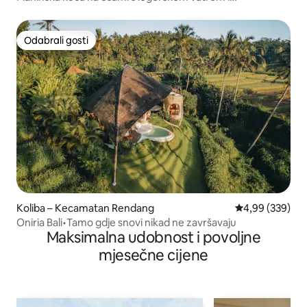
planinarenjem
Odabrali gosti
Odabrali gosti
Koliba – Kecamatan Rendang
Prosječna ocjen
4,99 (339)
Oniria Bali•Tamo gdje snovi nikad ne završavaju
Maksimalna udobnost i povoljne
mjesečne cijene