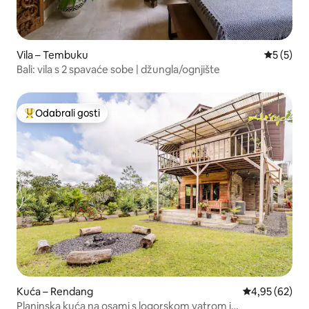
Vila – Tembuku
Prosječna
5 (5)
Bali: vila s 2 spavaće sobe | džungla/ognjište
Odabrali gosti
Među najviše rangiranima s oznakom „Odabrali gosti”
Kuća – Rendang
Prosječna ocje
4,95 (62)
Planinska kuća na osami s logorskom vatrom i