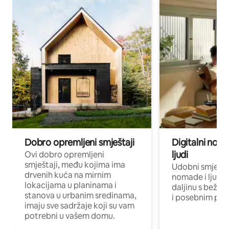
Dobro opremljeni smještaji
Digitalni noma
ljudi
Ovi dobro opremljeni
smještaji, među kojima ima
Udobni smještaj
drvenih kuća na mirnim
nomade i ljude 
lokacijama u planinama i
daljinu s bežič
stanova u urbanim sredinama,
i posebnim pro
imaju sve sadržaje koji su vam
potrebni u vašem domu.