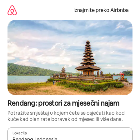
Prijeđi
na
Iznajmite preko Airbnba
sadržaj
Rendang: prostori za mjesečni najam
Potražite smještaj u kojem ćete se osjećati kao kod
kuće kad planirate boravak od mjesec ili više dana.
Lokacija
Kada budu dostupni rezultati, moći ćete ih pregledati koristeći