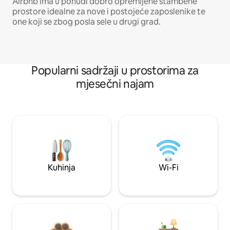
Airbnb ima u ponudi dobro opremljene stambene
prostore idealne za nove i postojeće zaposlenike te
one koji se zbog posla sele u drugi grad.
Popularni sadržaji u prostorima za
mjesečni najam
Kuhinja
Wi-Fi