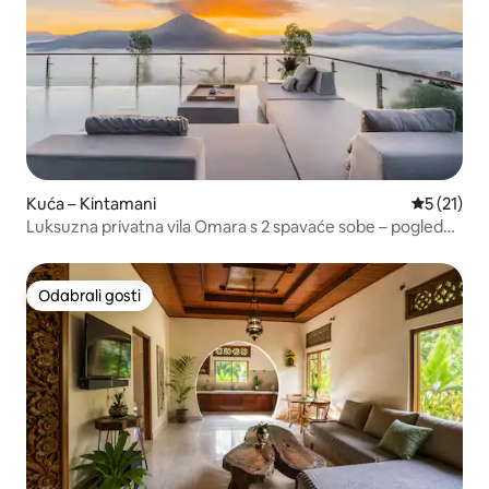
Kuća – Kintamani
Prosječna 
5 (21)
Luksuzna privatna vila Omara s 2 spavaće sobe – pogled
na planine
Odabrali gosti
Odabrali gosti