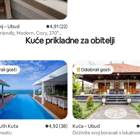
ij – Ubud
Prosječna ocjena: 4,91/5, recenzija: 22
4,91 (22)
iendly, Modern, Cozy, 270°
Kuće prikladne za obitelji
ud
li gosti
Odabrali gosti
više rangiranima s oznakom „Odabrali gosti”
Među najviše rangiranima s oz
uth Kuta
Prosječna ocjena: 4,92/5, recenzija: 38
4,92 (38)
Kuća – Ubud
P
5, recenzija: 26
luwatu
Doživite svoj boravak s lokalno
balinežanskom obitelji