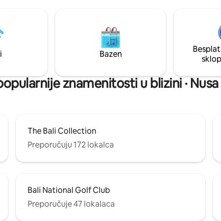
ideaway-oasis.
za obitelj ili grupe. ☑ PRIVATNA PLAŽA ☑
Pažljivi domaćini ☑ Privatni che
dostupan na zahtjev ☑ Prikladn
GoJek Moguće je organizirati☑ 
automobil
Besplat
i
Bazen
sklo
popularnije znamenitosti u blizini · Nus
The Bali Collection
Preporučuju 172 lokalca
Bali National Golf Club
Preporučuje 47 lokalaca