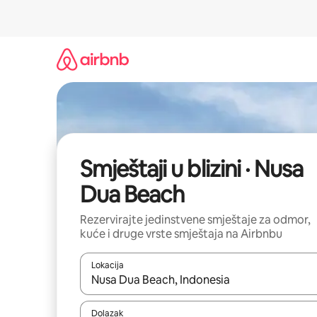
Prijeđi
na
sadržaj
Smještaji u blizini · Nusa
Dua Beach
Rezervirajte jedinstvene smještaje za odmor,
kuće i druge vrste smještaja na Airbnbu
Lokacija
Kada budu dostupni rezultati, moći ćete ih pregle
Dolazak