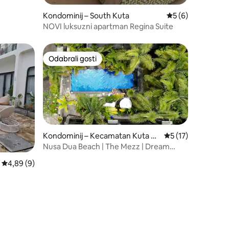
Kondominij – South Kuta
Prosječna ocjena: 
5 (6)
NOVI luksuzni apartman Regina Suite
Odabrali gosti
Odabrali gosti
Kondominij – Kecamatan Kuta Se
Prosječna ocjena: 5
5 (17)
latan
Nusa Dua Beach | The Mezz | Dream
Mezzanine
Prosječna ocjena: 4,89/5, recenzija: 9
4,89 (9)