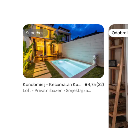
Superhost
Odabrali
Superhost
Odabrali
Kondominij – Kecamatan Kut
Prosječna ocjena: 4,75/
4,75 (32)
a Utara
Loft • Privatni bazen • Smještaj za
digitalne nomade