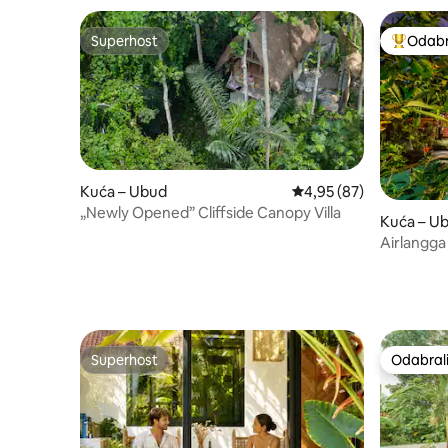
Superhost
Odabra
Superhost
Među naj
Kuća – Ubud
Prosječna ocjena: 4,95/
4,95 (87)
„Newly Opened” Cliffside Canopy Villa
Kuća – U
Airlangga
Village st
Superhost
Odabrali
Superhost
Odabrali