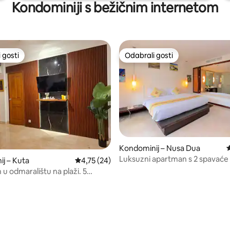
Kondominiji s bežičnim internetom
 gosti
Odabrali gosti
 gosti
Odabrali gosti
5/5, recenzija: 7
Kondominij – Nusa Dua
P
Luksuzni apartman s 2 spavaće
j – Kuta
Prosječna ocjena: 4,75/5, recenzija: 24
4,75 (24)
odmaralištu Nusa Dua
u odmaralištu na plaži. 5
ešice do plaže Legian