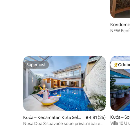
Kondomin
NEW Ecofr
above Ub
Superhost
Odabra
Superhost
Među naj
Kuća – So
Kuća – Kecamatan Kuta Selat
Prosječna ocjena: 4,81/
4,81 (26)
an
Villa 10 U
Nusa Dua 3 spavaće sobe privatni bazen,
luksuz @Villa Blissful