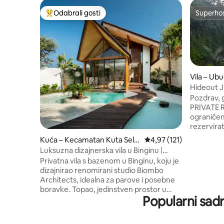
Odabrali gosti
Superho
Među najviše rangiranima s oznakom „Odabrali gosti”
Superho
Vila – Ub
Hideout J
VillaCella
Pozdrav, gosti: Villa Cella
PRIVATE R
ograničen
rezervira
biste vidj
Kuća – Kecamatan Kuta Sela
Prosječna ocjena: 4,97/5
4,97 (121)
pretraživ
tan
Luksuzna dizajnerska vila u Binginu |
https://
Privatni bazen
Privatna vila s bazenom u Binginu, koju je
-Butler/besplat
dizajnirao renomirani studio Biombo
Jungle/Ri
Architects, idealna za parove i posebne
pogledom.
boravke. Topao, jedinstven prostor u
@villacell
Popularni sadr
kojem ćete se osjećati kao kod kuće, a
700 5-star
koji istovremeno nudi autentično
"INSTA-WO
iskustvo Balija. Otvoreni dnevni boravak
inspiring,