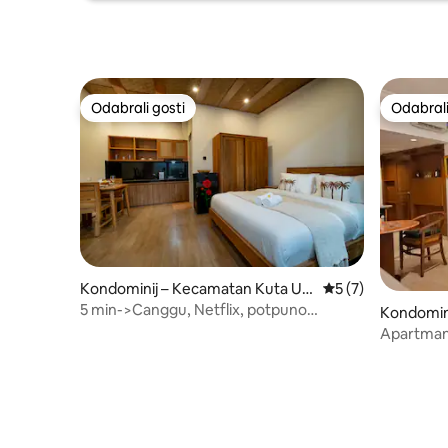
Odabrali gosti
Odabrali
Odabrali gosti
Odabrali
Kondominij – Kecamatan Kuta Ut
Prosječna ocjena: 
5 (7)
ara
5 min->Canggu, Netflix, potpuno
Kondomini
opremljena kuhinja, Wi-Fi 240 mbps
Apartman 
minuta pj