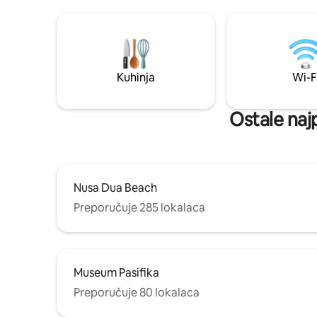
prelazi u vaš privatni vrt i bazen, savršen
perfect h
za duga jutra, kupanje u zalazak sunca i
opuštene večeri. Izvrsno za romantične
odmore uz potpunu privatnost.
Profesionalno održavano. Uključeni su
bračni krevet (king-size), Wi-Fi, pametni
Kuhinja
Wi-F
TV i parkiralište. U blizini plaže Bingin te
vrhunskih kafića i restorana.
Ostale naj
Nusa Dua Beach
Preporučuje 285 lokalaca
Museum Pasifika
Preporučuje 80 lokalaca