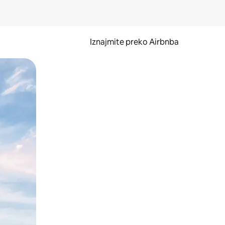
Iznajmite preko Airbnba
li prelaskom prstom po zaslonu.