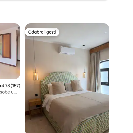
Odabrali gosti
Odabrali gosti
rosječna ocjena: 4,73/5, recenzija: 157
4,73 (157)
 sobe u