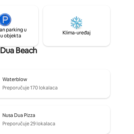
5 minuta hoda od plaže, međunarodnih
restorana, barova, spa centara i
f
zapadnjačkog supermarketa. Lokacija:
o za
3 km do Bali Collectiona; 20 minuta (8 km)
vozača i
do zračne luke. Pogodnosti: uključen je
an parking u
besplatan prijevoz iz zračne luke.
Klima-uređaj
pu objekta
a Dua Beach
Waterblow
Preporučuje 170 lokalaca
Nusa Dua Pizza
Preporučuje 29 lokalaca