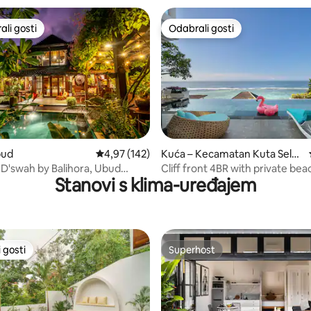
li gosti
Odabrali gosti
više rangiranima s oznakom „Odabrali gosti”
Odabrali gosti
5, recenzija: 87
bud
Prosječna ocjena: 4,97/5, recenzija: 142
4,97 (142)
Kuća – Kecamatan Kuta Selat
an
 D'swah by Balihora, Ubud
Cliff front 4BR with private bea
Stanovi s klima-uređajem
ay
@NusaDua
 gosti
Superhost
 gosti
Superhost