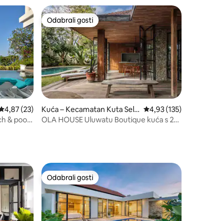
Odabrali gosti
Odabrali gosti
Prosječna ocjena: 4,87/5, recenzija: 23
4,87 (23)
Kuća – Kecamatan Kuta Sela
Prosječna ocjena: 4,93/
4,93 (135)
tan
ch & pool
OLA HOUSE Uluwatu Boutique kuća s 2
spavaće sobe i bazenom sa slanom
vodom
Odabrali gosti
Odabrali gosti