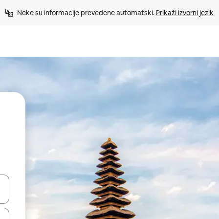
Neke su informacije prevedene automatski. 
Prikaži izvorni jezik
dati koristeći se strelicama prema gore i prema dolje, kao i dodirom i