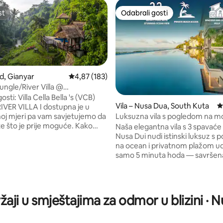
st
Odabrali gosti
st
Odabrali gosti
ud, Gianyar
Prosječna ocjena: 4,87/5, recenzija: 183
4,87 (183)
ungle/River Villa @
Bella
 Bella 's (VCB)
Vila – Nusa Dua, South Kuta
P
IVER VILLA I dostupna je u
oj mjeri pa vam savjetujemo da
Luksuzna vila s pogledom na mo
te što je prije moguće. Kako
privatnom plažom u Nusa Dui
Naša elegantna vila s 3 spavaće
eli sve naše oglase u rezultatima
Nusa Dui nudi istinski luksuz s
, recenzija: 121
anja
na ocean i privatnom plažom u
www.airbnb.com/users/show/204619590
samo 5 minuta hoda — savršen
an doručak - vrijedna vile -
obitelji i grupe koje traže prosto
jeka/vodopadi s spektakularnim
privatnost. Gosti vole što vila izgleda još
 - Pogledajte IG
bolje nego na fotografijama, s
abella.bali -Pls read VCB listings
prekrasnim pogledom, umiruju
žaji u smještajima za odmor u blizini ·
 reviews of Villa Cella Bella
zvukovima valova, prostranim
RTHY" views are really awe-
rasporedom, beskonačnim baz
 exclusive, osamljeno, and a
otvorenim dnevnim boravkom 