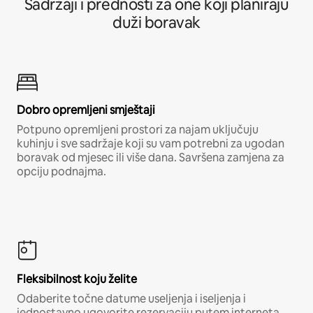
Sadržaji i prednosti za one koji planiraju
duži boravak
Dobro opremljeni smještaji
Potpuno opremljeni prostori za najam uključuju
kuhinju i sve sadržaje koji su vam potrebni za ugodan
boravak od mjesec ili više dana. Savršena zamjena za
opciju podnajma.
Fleksibilnost koju želite
Odaberite točne datume useljenja i iseljenja i
jednostavno ugovorite rezervaciju putem interneta,