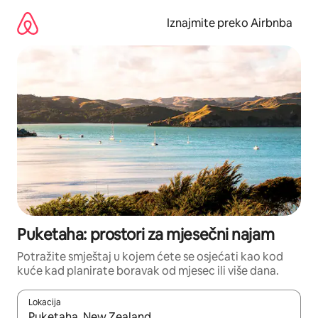
Prijeđi
na
Iznajmite preko Airbnba
sadržaj
Puketaha: prostori za mjesečni najam
Potražite smještaj u kojem ćete se osjećati kao kod
kuće kad planirate boravak od mjesec ili više dana.
Lokacija
Kada budu dostupni rezultati, moći ćete ih pregledati koristeći