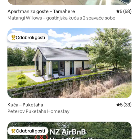
Apartman za goste – Tamahere
Prosječna o
5 (58)
Matangi Willows – gostinjska kuća s 2 spavaće sobe
Odabrali gosti
Među najviše rangiranima s oznakom „Odabrali gosti”
Kuća – Puketaha
Prosječna 
5 (33)
Peterov Puketaha Homestay
Odabrali gosti
Među najviše rangiranima s oznakom „Odabrali gosti”