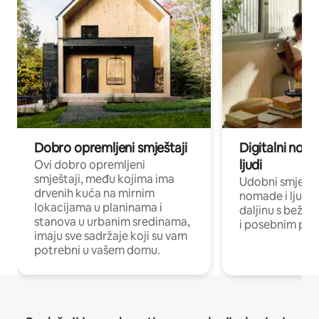
Dobro opremljeni smještaji
Digitalni noma
ljudi
Ovi dobro opremljeni
smještaji, među kojima ima
Udobni smještaj
drvenih kuća na mirnim
nomade i ljude 
lokacijama u planinama i
daljinu s bežič
stanova u urbanim sredinama,
i posebnim pro
imaju sve sadržaje koji su vam
potrebni u vašem domu.