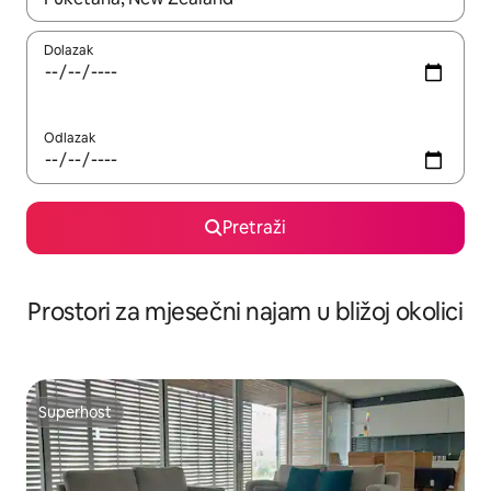
Dolazak
Odlazak
Pretraži
Prostori za mjesečni najam u bližoj okolici
Superhost
Superhost