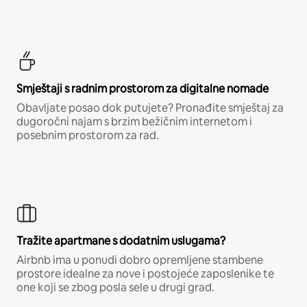
Smještaji s radnim prostorom za digitalne nomade
Obavljate posao dok putujete? Pronađite smještaj za
dugoročni najam s brzim bežičnim internetom i
posebnim prostorom za rad.
Tražite apartmane s dodatnim uslugama?
Airbnb ima u ponudi dobro opremljene stambene
prostore idealne za nove i postojeće zaposlenike te
one koji se zbog posla sele u drugi grad.