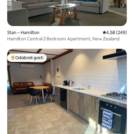
Stan – Hamilton
Prosječna ocjen
4,58 (249)
Hamilton Central 2 Bedroom Apartment, New Zealand
Odabrali gosti
Među najviše rangiranima s oznakom „Odabrali gosti”