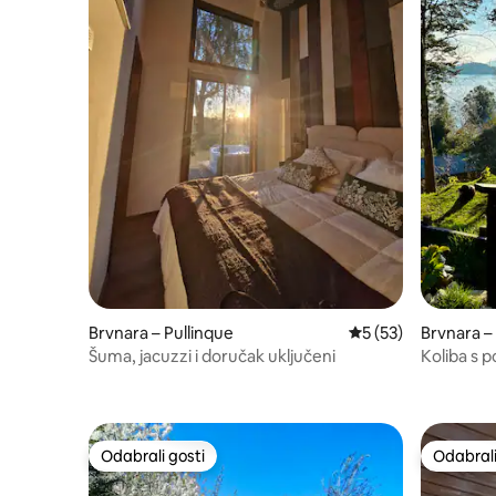
Brvnara – Pullinque
Prosječna ocjena: 5/
5 (53)
Brvnara – 
Šuma, jacuzzi i doručak uključeni
Koliba s p
Choshue
Odabrali gosti
Odabrali
Odabrali gosti
Odabrali