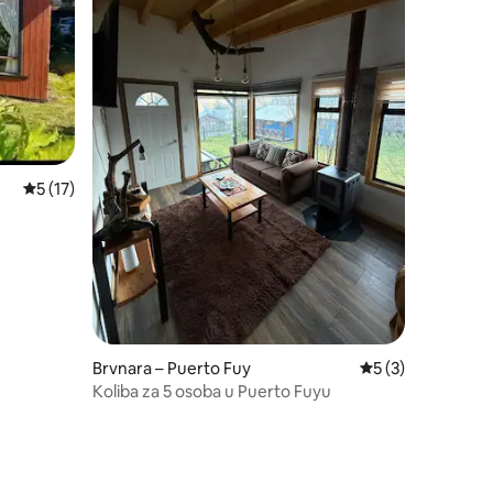
Prosječna ocjena: 5/5, recenzija: 17
5 (17)
Brvnara – Puerto Fuy
Prosječna ocjena: 
5 (3)
Koliba za 5 osoba u Puerto Fuyu