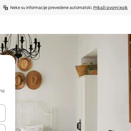
Neke su informacije prevedene automatski. 
Prikaži izvorni jezik
 na
dati koristeći se strelicama prema gore i prema dolje, kao i dodirom i