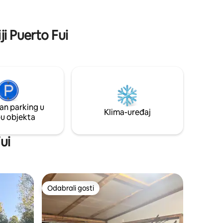
y Disfruta
Doživite nezaboravno putovanje
Bosque.
istražujući staze, prirodu i još mnogo
toga.
ji Puerto Fui
an parking u
Klima-uređaj
pu objekta
ui
Odabrali gosti
Odabrali gosti