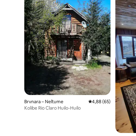
Brvnara – Neltume
Prosječna ocjena: 4,88/
4,88 (65)
Kolibe Rio Claro Huilo-Huilo