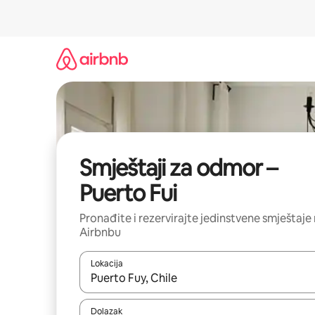
Prijeđi
na
sadržaj
Smještaji za odmor –
Puerto Fui
Pronađite i rezervirajte jedinstvene smještaje
Airbnbu
Lokacija
Kada budu dostupni rezultati, moći ćete ih pregle
Dolazak