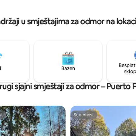
imperdibles de este lugar. Ven 
a snijegu, telesfera. Također
de la experiencia Refugios de 
aći odlična mjesta za kušanje
"Conexión Natural"
okusa. Radujemo se vašem
držaji u smještajima za odmor na lokaci
Besplat
i
Bazen
sklo
rugi sjajni smještaji za odmor – Puerto F
st
Superhost
st
Superhost