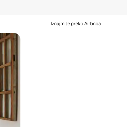
Iznajmite preko Airbnba
li prelaskom prstom po zaslonu.