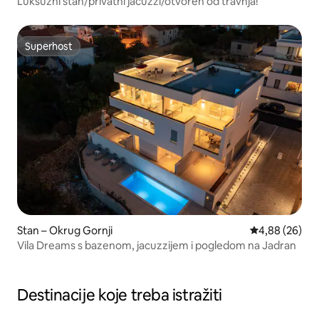
Luksuzni stan/privatni jacuzzi/otvoren od travnja!
Superhost
Superhost
Stan – Okrug Gornji
Prosječna ocje
4,88 (26)
Vila Dreams s bazenom, jacuzzijem i pogledom na Jadran
Destinacije koje treba istražiti