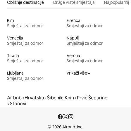
Obližnje destinacije
Druge vrste smještaja
Najpopularnije
Rim
Firenca
Smještaji za odmor
Smještaji za odmor
Venecija
Napulj
Smještaji za odmor
Smještaji za odmor
Tirana
Verona
Smještaji za odmor
Smještaji za odmor
Ljubljana
Prikaži više
Smještaji za odmor
Airbnb
Hrvatska
Šibenik-Knin
Prvić Šepurine
Stanovi
© 2026 Airbnb, Inc.