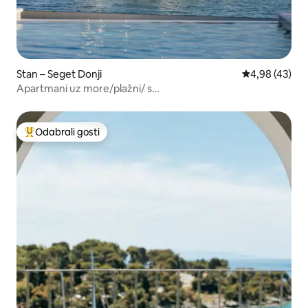
Stan – Seget Donji
Prosječna ocje
4,98 (43)
Apartmani uz more/plažni/ s
doručkom/bazenom/jacuzzijem
Odabrali gosti
Među najviše rangiranima s oznakom „Odabrali gosti”