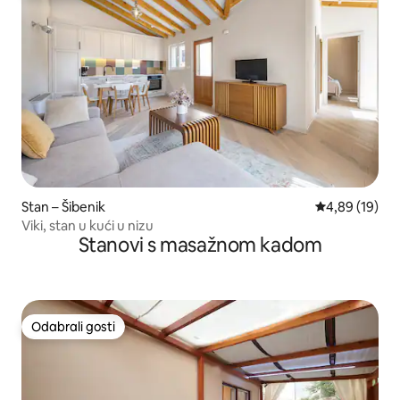
Stan – Šibenik
Prosječna ocje
4,89 (19)
Viki, stan u kući u nizu
Stanovi s masažnom kadom
Odabrali gosti
Odabrali gosti