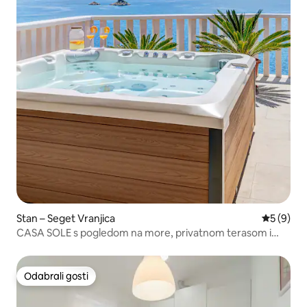
Stan – Seget Vranjica
Prosječna
5 (9)
CASA SOLE s pogledom na more, privatnom terasom i
luksuznom jacuzzijem
Odabrali gosti
Odabrali gosti