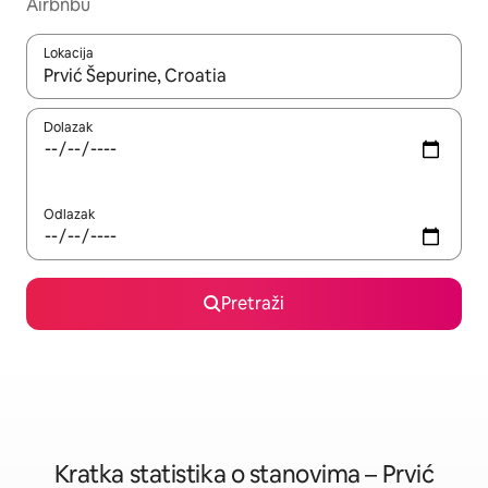
Airbnbu
Lokacija
Kada budu dostupni rezultati, moći ćete ih pregledati koristeći
Dolazak
Odlazak
Pretraži
Kratka statistika o stanovima – Prvić