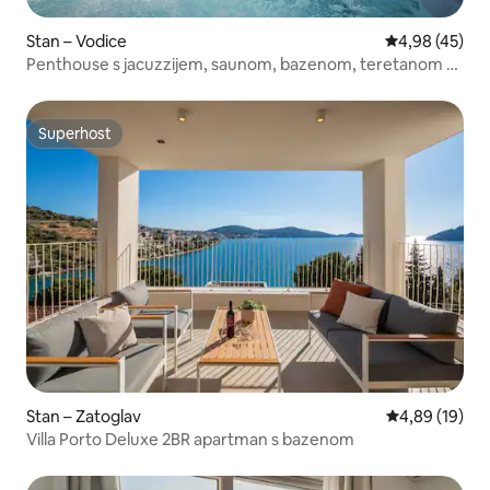
Stan – Vodice
Prosječna ocje
4,98 (45)
Penthouse s jacuzzijem, saunom, bazenom, teretanom -
vila Punta
Superhost
Superhost
Stan – Zatoglav
Prosječna ocje
4,89 (19)
Villa Porto Deluxe 2BR apartman s bazenom