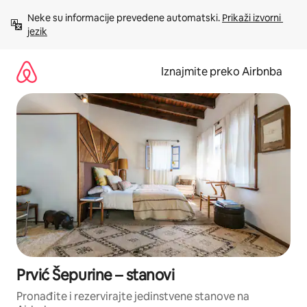
Prijeđi
Neke su informacije prevedene automatski. 
Prikaži izvorni 
na
jezik
sadržaj
Iznajmite preko Airbnba
Prvić Šepurine – stanovi
Pronađite i rezervirajte jedinstvene stanove na