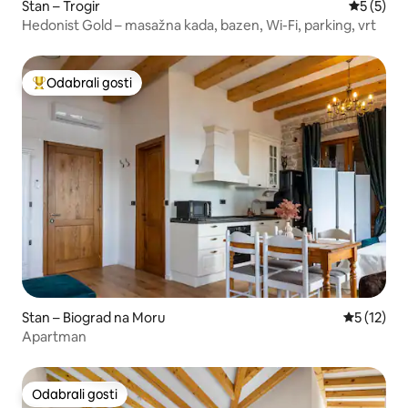
Stan – Trogir
Prosječna
5 (5)
Hedonist Gold – masažna kada, bazen, Wi-Fi, parking, vrt
Odabrali gosti
Među najviše rangiranima s oznakom „Odabrali gosti”
Stan – Biograd na Moru
Prosječna 
5 (12)
Apartman
Odabrali gosti
Odabrali gosti