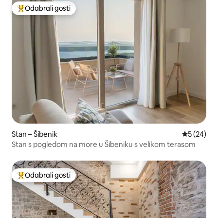
Odabrali gosti
Među najviše rangiranima s oznakom „Odabrali gosti”
Stan – Šibenik
Prosječna o
5 (24)
Stan s pogledom na more u Šibeniku s velikom terasom
Odabrali gosti
Među najviše rangiranima s oznakom „Odabrali gosti”