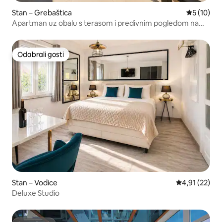
Stan – Grebaštica
Prosječna 
5 (10)
Apartman uz obalu s terasom i predivnim pogledom na
zalazak sunca
Odabrali gosti
Odabrali gosti
Stan – Vodice
Prosječna ocje
4,91 (22)
Deluxe Studio