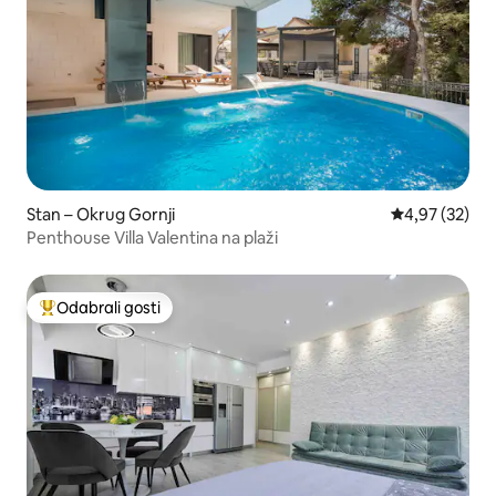
Stan – Okrug Gornji
Prosječna ocje
4,97 (32)
Penthouse Villa Valentina na plaži
Odabrali gosti
Među najviše rangiranima s oznakom „Odabrali gosti”