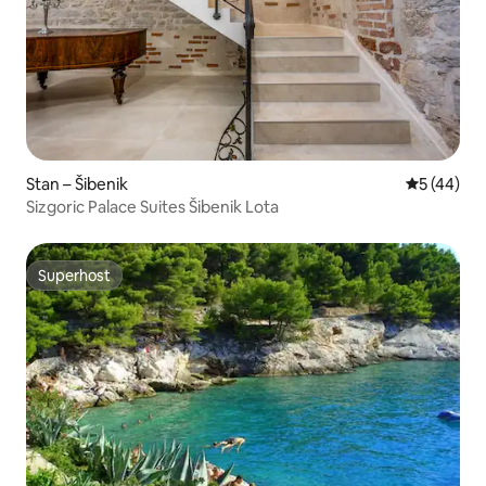
Stan – Šibenik
Prosječna o
5 (44)
Sizgoric Palace Suites Šibenik Lota
Superhost
Superhost