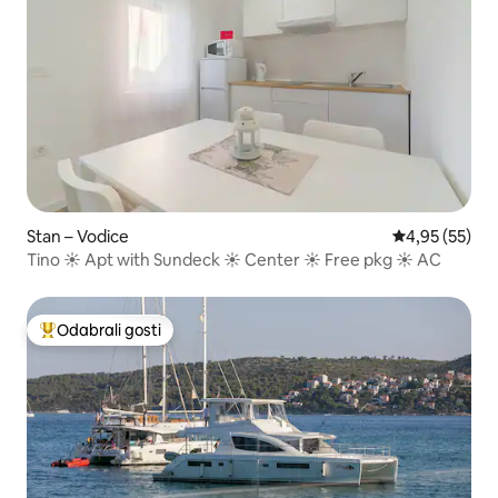
Stan – Vodice
Prosječna ocje
4,95 (55)
Tino ☀ Apt with Sundeck ☀ Center ☀ Free pkg ☀ AC
Odabrali gosti
Među najviše rangiranima s oznakom „Odabrali gosti”