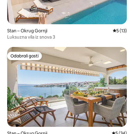
Stan – Okrug Gornji
Prosječna 
5 (13)
Luksuzna vila iz snova 3
Odabrali gosti
Odabrali gosti
Stan – Okrug Gornji
Prosječna o
5 (34)