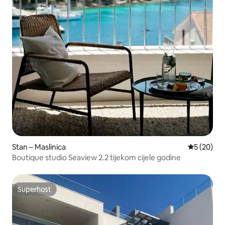
Stan – Maslinica
Prosječna o
5 (20)
Boutique studio Seaview 2.2 tijekom cijele godine
Superhost
Superhost