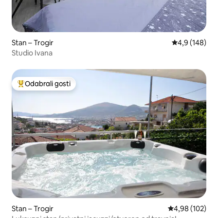
Stan – Trogir
Prosječna ocje
4,9 (148)
Studio Ivana
Odabrali gosti
Među najviše rangiranima s oznakom „Odabrali gosti”
Stan – Trogir
Prosječna ocjen
4,98 (102)