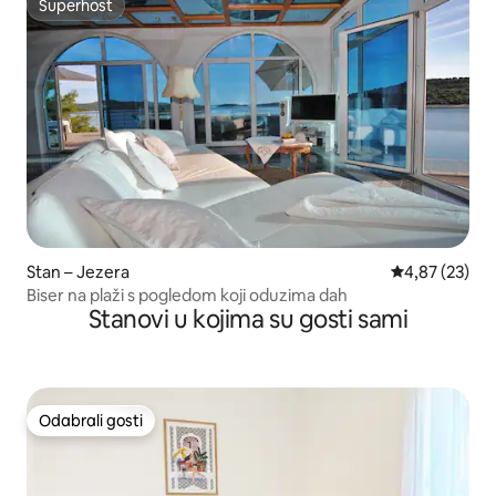
Superhost
Superhost
Stan – Jezera
Prosječna ocje
4,87 (23)
Biser na plaži s pogledom koji oduzima dah
Stanovi u kojima su gosti sami
Odabrali gosti
Odabrali gosti