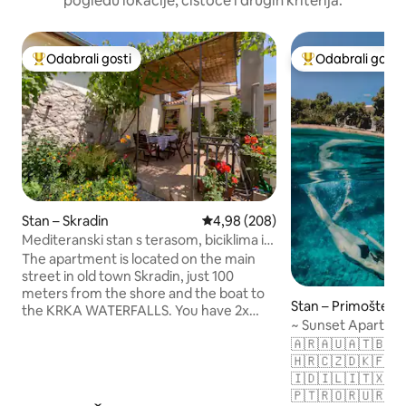
pogledu lokacije, čistoće i drugih kriterija.
Odabrali gosti
Odabrali gosti
Među najviše rangiranima s oznakom „Odabrali gosti”
Među najviše ran
Stan – Skradin
Prosječna ocjena: 4,98/5, recenzi
4,98 (208)
Mediteranski stan s terasom, biciklima i
SUP-om
The apartment is located on the main
street in old town Skradin, just 100
meters from the shore and the boat to
Stan – Primošten
the KRKA WATERFALLS. You have 2x
~ Sunset Apartmen
Bikes and SUP(stand up paddle)
🇦🇷🇦🇺🇦🇹🇧🇪
included. Mogućnost roštiljanja u
🇭🇷🇨🇿🇩🇰🇫🇮
autentičnom dalmatinskom stilu. ** Za
🇮🇩🇮🇱🇮🇹🇽🇰
više od 3noćenja - vožnja brodom na
🇵🇹🇷🇴🇷🇺🇷🇸
rijeci Krki ili riba na žaru ** Mediteranska