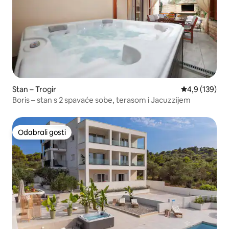
Stan – Trogir
Prosječna ocje
4,9 (139)
Boris – stan s 2 spavaće sobe, terasom i Jacuzzijem
Odabrali gosti
Odabrali gosti