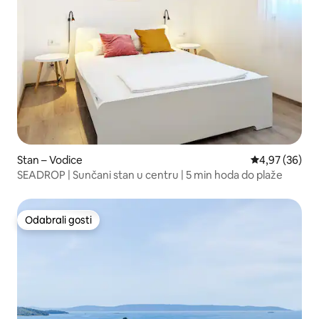
Stan – Vodice
Prosječna ocje
4,97 (36)
SEADROP | Sunčani stan u centru | 5 min hoda do plaže
Odabrali gosti
Odabrali gosti