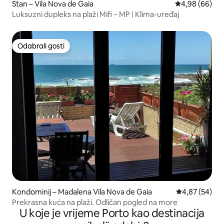
Stan – Vila Nova de Gaia
Prosječna ocje
4,98 (66)
Luksuzni dupleks na plaži Mifi – MP | Klima-uređaj
Odabrali gosti
Odabrali gosti
Kondominij – Madalena Vila Nova de Gaia
Prosječna ocje
4,87 (54)
Prekrasna kuća na plaži. Odličan pogled na more
U koje je vrijeme Porto kao destinacija