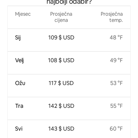
najbolji odabir?
Mjesec
Prosječna
Prosječna
cijena
temp.
Sij
109 $ USD
48 °F
Velj
108 $ USD
49 °F
Ožu
117 $ USD
53 °F
Tra
142 $ USD
55 °F
Svi
143 $ USD
60 °F