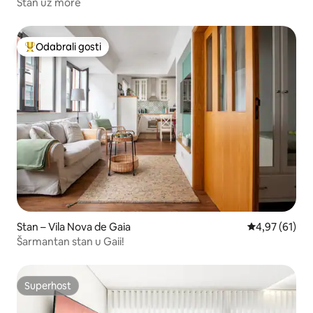
Stan uz more
Odabrali gosti
Među najviše rangiranima s oznakom „Odabrali gosti”
Stan – Vila Nova de Gaia
Prosječna ocje
4,97 (61)
Šarmantan stan u Gaii!
Superhost
Superhost