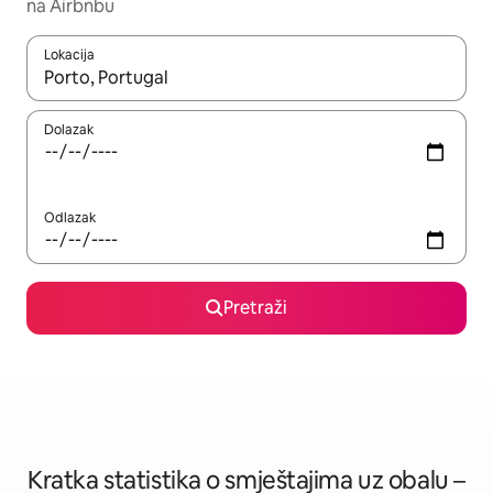
na Airbnbu
Lokacija
Kada budu dostupni rezultati, moći ćete ih pregledati koristeći
Dolazak
Odlazak
Pretraži
Kratka statistika o smještajima uz obalu –