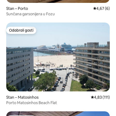
Stan – Porto
Prosječna ocj
4,67 (6)
Sunčana garsonijera u Fozu
Odabrali gosti
Odabrali gosti
Stan – Matosinhos
Prosječna ocje
4,83 (111)
Porto Matosinhos Beach Flat