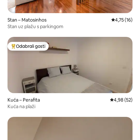
Stan – Matosinhos
Prosječna ocj
4,75 (16)
Stan uz plažu s parkingom
Odabrali gosti
Među najviše rangiranima s oznakom „Odabrali gosti”
Kuća – Perafita
Prosječna ocje
4,98 (52)
Kuća na plaži