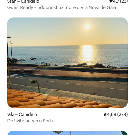
Stan – Canidelo
Prosječna oc
4,7 (23)
GuestReady – udobnost uz more u Vila Nova de Gaia
Vila – Canidelo
Prosječna ocjen
4,68 (279)
Doživite ocean u Portu