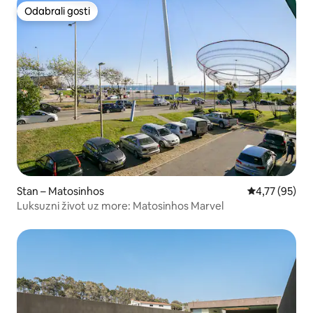
Odabrali gosti
Odabrali gosti
Stan – Matosinhos
Prosječna ocje
4,77 (95)
Luksuzni život uz more: Matosinhos Marvel