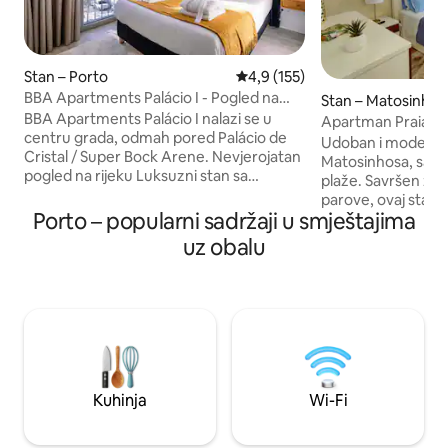
Stan – Porto
Prosječna ocjena: 4,9/5, recenzi
4,9 (155)
BBA Apartments Palácio I - Pogled na
Stan – Matosinhos
rijeku i garaža
BBA Apartments Palácio I nalazi se u
Apartman Praia-S
centru grada, odmah pored Palácio de
Udoban i moderan 
Cristal / Super Bock Arene. Nevjerojatan
Matosinhosa, samo
pogled na rijeku Luksuzni stan sa
plaže. Savršen za su
samostalnom prijavom, parkiralištem,
parove, ovaj stan 
teretanom i zajedničkim vrtom. 1
Porto – popularni sadržaji u smještajima
doživljaj kombinira
spavaća soba i mramorna kupaonica sa
mora. Njegova pov
uz obalu
sadržajima Castelbel i ogrtačima.
omogućuje jednos
Boravak u apartmanima BBA sinonim je
restoranima, kafi
za luksuz, udobnost i središte mjesta
i, naravno, poznat
gdje se sve događa. Smart TV s HBO-om
jednom od najbolji
i Spotifyjem. 5G Wi-Fi i klima-uređaj u
Portugalu. Bilo da
cijeloj kući. Potpuno opremljena kuhinja
odmoru ili surfanju
izbor za vaš borav
Kuhinja
Wi-Fi