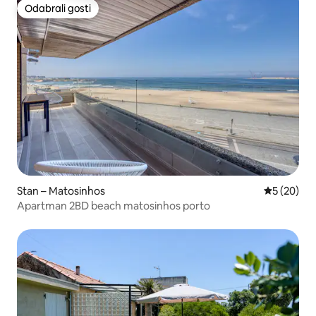
Odabrali gosti
Odabrali gosti
Stan – Matosinhos
Prosječna o
5 (20)
Apartman 2BD beach matosinhos porto