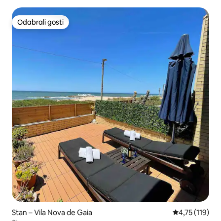
Odabrali gosti
Odabrali gosti
Stan – Vila Nova de Gaia
Prosječna ocje
4,75 (119)