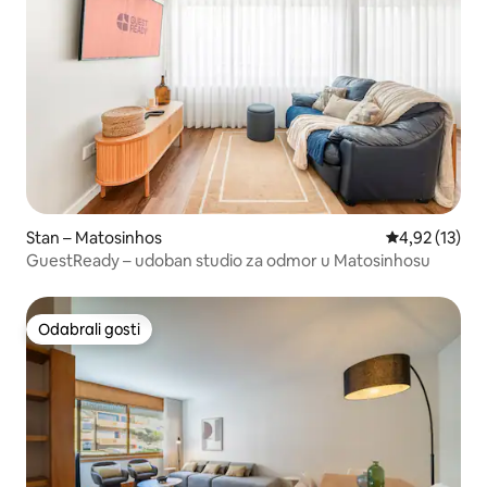
Stan – Matosinhos
Prosječna ocje
4,92 (13)
GuestReady – udoban studio za odmor u Matosinhosu
Odabrali gosti
Odabrali gosti