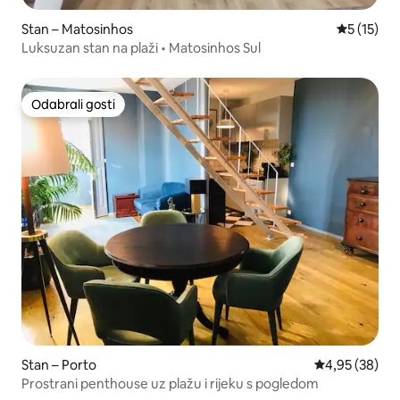
Stan – Matosinhos
Prosječna 
5 (15)
Luksuzan stan na plaži • Matosinhos Sul
Odabrali gosti
Odabrali gosti
Stan – Porto
Prosječna ocje
4,95 (38)
Prostrani penthouse uz plažu i rijeku s pogledom