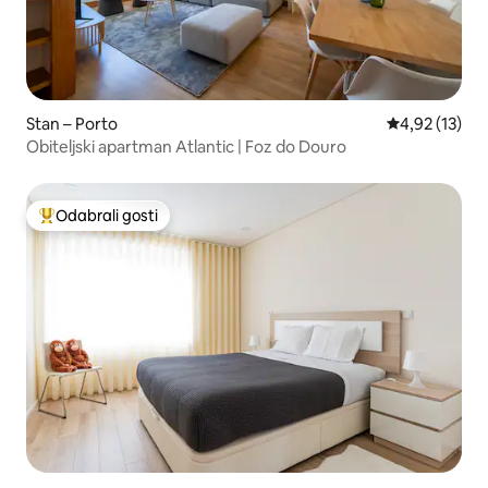
Stan – Porto
Prosječna ocje
4,92 (13)
Obiteljski apartman Atlantic | Foz do Douro
Odabrali gosti
Među najviše rangiranima s oznakom „Odabrali gosti”