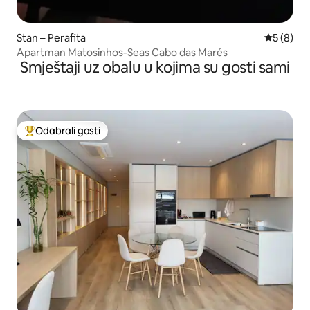
Stan – Perafita
Prosječna
5 (8)
Apartman Matosinhos-Seas Cabo das Marés
Smještaji uz obalu u kojima su gosti sami
Odabrali gosti
Među najviše rangiranima s oznakom „Odabrali gosti”