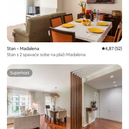
Stan – Madalena
Prosječna ocje
4,87 (52)
Stan s 2 spavaće sobe na plaži Madalena
Superhost
Superhost