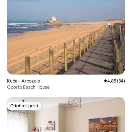
Kuća – Arcozelo
Prosječna ocje
4,85 (34)
Oporto Beach House
Odabrali gosti
Odabrali gosti