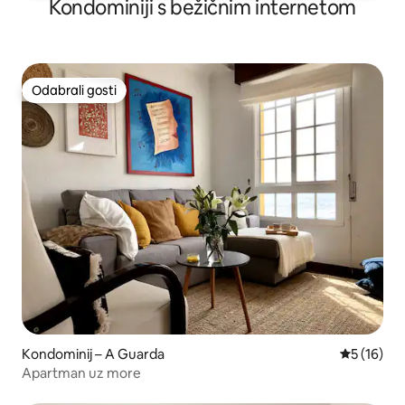
Kondominiji s bežičnim internetom
Odabrali gosti
Odabrali gosti
Kondominij – A Guarda
Prosječna 
5 (16)
Apartman uz more