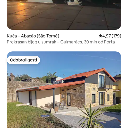
Kuća – Abação (São Tomé)
Prosječna ocjen
4,97 (179)
Prekrasan bijeg u sumrak – Guimarães, 30 min od Porta
Odabrali gosti
Odabrali gosti