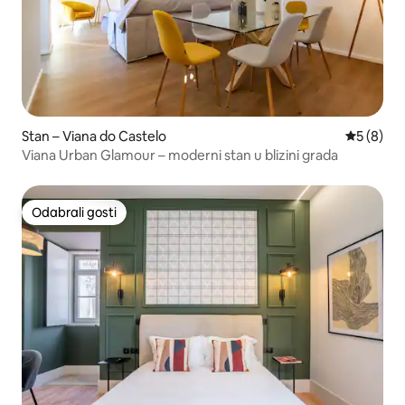
Stan – Viana do Castelo
Prosječna
5 (8)
Viana Urban Glamour – moderni stan u blizini grada
Odabrali gosti
Odabrali gosti