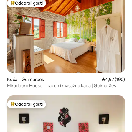
Odabrali gosti
Među najviše rangiranima s oznakom „Odabrali gosti”
Kuća – Guimaraes
Prosječna ocjen
4,97 (190)
Miradouro House – bazen i masažna kada | Guimarães
Odabrali gosti
Među najviše rangiranima s oznakom „Odabrali gosti”