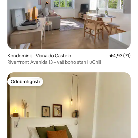
Kondominij – Viana do Castelo
Prosječna ocje
4,93 (71)
Riverfront Avenida 13 – vaš boho stan | uChill
Odabrali gosti
Odabrali gosti