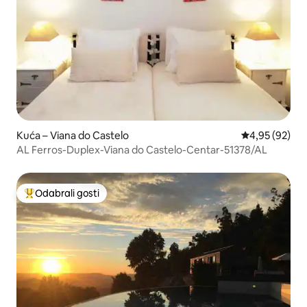
Kuća – Viana do Castelo
Prosječna ocje
4,95 (92)
AL Ferros-Duplex-Viana do Castelo-Centar-51378/AL
Odabrali gosti
Među najviše rangiranima s oznakom „Odabrali gosti”