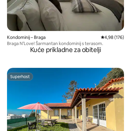
Kondominij – Braga
Prosječna ocjen
4,98 (176)
Braga N’Love! Šarmantan kondominij s terasom.
Kuće prikladne za obitelji
Superhost
Superhost