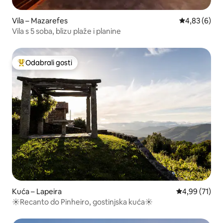
Vila – Mazarefes
Prosječna ocj
4,83 (6)
Vila s 5 soba, blizu plaže i planine
Odabrali gosti
Među najviše rangiranima s oznakom „Odabrali gosti”
Kuća – Lapeira
Prosječna ocje
4,99 (71)
☀️Recanto do Pinheiro, gostinjska kuća☀️