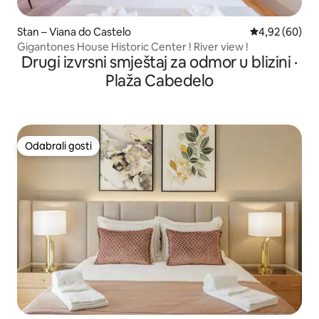
Stan – Viana do Castelo
Prosječna ocje
4,92 (60)
Gigantones House Historic Center ! River view !
Drugi izvrsni smještaj za odmor u blizini ·
Plaža Cabedelo
Odabrali gosti
Odabrali gosti