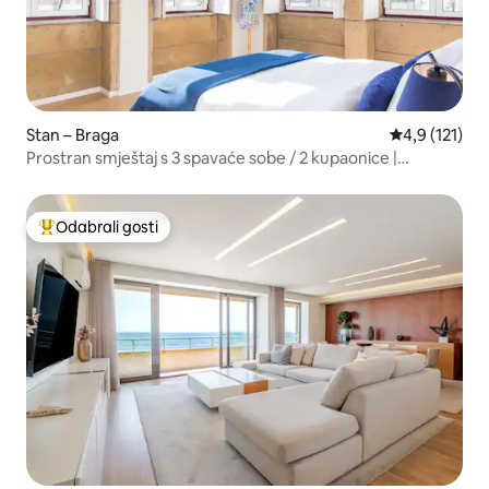
Stan – Braga
Prosječna ocj
4,9 (121)
Prostran smještaj s 3 spavaće sobe / 2 kupaonice |
Povijesno središte Brage
Odabrali gosti
Među najviše rangiranima s oznakom „Odabrali gosti”