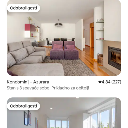
Odabrali gosti
Odabrali gosti
Kondominij – Azurara
Prosječna ocjen
4,84 (227)
Stan s 3 spavaće sobe. Prikladno za obitelj!
Odabrali gosti
Odabrali gosti