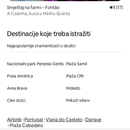
Smještaj na farmi – Fontão
Prosječna 
5 (17)
A Casinha, kuća u Minho Quinta
Destinacije koje treba istražiti
Najpopularnije znamenitosti u okolici
Nacionalni park Peneda-Gerês
Plaža Samil
Praia América
Plaža Ofir
Area Brava
Moledo
Cíes otoci
Prikaži više
Airbnb
Portugal
Viana do Castelo
Darque
Plaža Cabedelo