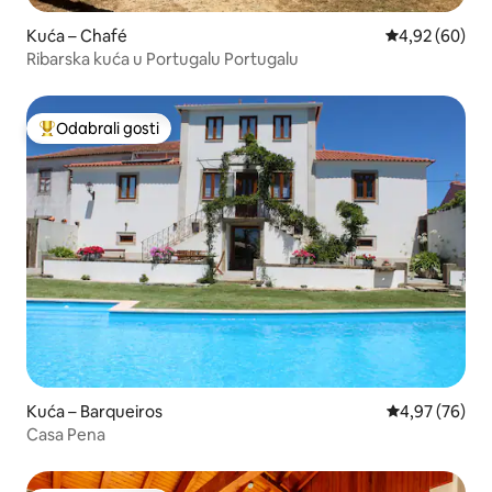
Kuća – Chafé
Prosječna ocje
4,92 (60)
Ribarska kuća u Portugalu Portugalu
Odabrali gosti
Među najviše rangiranima s oznakom „Odabrali gosti”
Kuća – Barqueiros
Prosječna ocje
4,97 (76)
Casa Pena