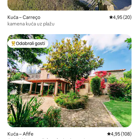
Kuća – Carreço
Prosječna ocje
4,95 (20)
kamena kuća uz plažu
Odabrali gosti
Među najviše rangiranima s oznakom „Odabrali gosti”
Kuća – Afife
Prosječna ocjen
4,95 (108)