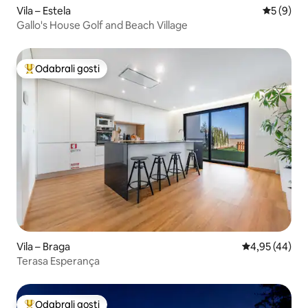
Vila – Estela
Prosječna
5 (9)
Gallo's House Golf and Beach Village
Odabrali gosti
Među najviše rangiranima s oznakom „Odabrali gosti”
Vila – Braga
Prosječna ocje
4,95 (44)
Terasa Esperança
Odabrali gosti