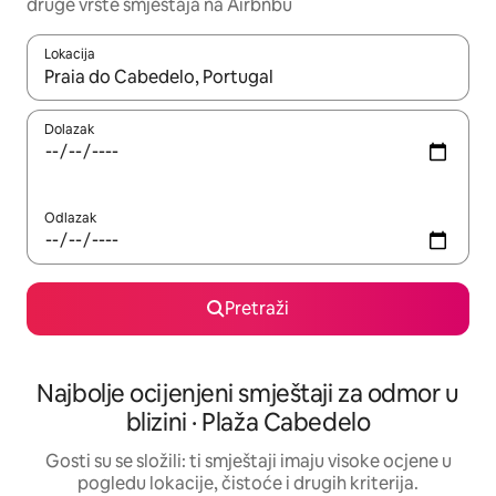
druge vrste smještaja na Airbnbu
Lokacija
Kada budu dostupni rezultati, moći ćete ih pregledati koristeći
Dolazak
Odlazak
Pretraži
Najbolje ocijenjeni smještaji za odmor u
blizini · Plaža Cabedelo
Gosti su se složili: ti smještaji imaju visoke ocjene u
pogledu lokacije, čistoće i drugih kriterija.