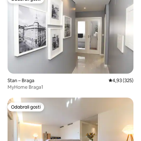
Odabrali gosti
Stan – Braga
Prosječna ocjen
4,93 (325)
MyHome Braga1
Odabrali gosti
Odabrali gosti