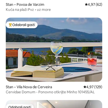
Stan – Povoa de Varzim
Prosječna ocje
4,97 (62)
Kuća na plaži Pvz • uz more
Odabrali gosti
Među najviše rangiranima s oznakom „Odabrali gosti”
Stan – Vila Nova de Cerveira
Prosječna ocjen
4,97 (129)
Cervidae Domum - Ponovno otkrijte Minho 101455/AL
Odabrali gosti