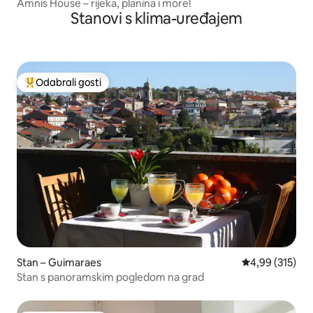
Amnis House – rijeka, planina i more!
Stanovi s klima-uređajem
Odabrali gosti
Među najviše rangiranima s oznakom „Odabrali gosti”
Stan – Guimaraes
Prosječna ocjen
4,99 (315)
Stan s panoramskim pogledom na grad