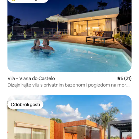
Među najviše rangiranima s oznakom „Odabrali gosti”
Vila – Viana do Castelo
Prosječna 
5 (21)
Dizajnirajte vilu s privatnim bazenom i pogledom na more |
Yuna
Odabrali gosti
Odabrali gosti