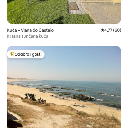
Kuća – Viana do Castelo
Prosječna ocje
4,77 (60)
Krasna sunčana kuća
Odabrali gosti
Među najviše rangiranima s oznakom „Odabrali gosti”