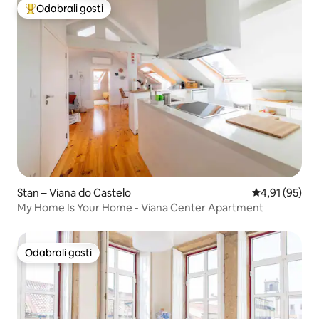
Odabrali gosti
Među najviše rangiranima s oznakom „Odabrali gosti”
Stan – Viana do Castelo
Prosječna ocje
4,91 (95)
My Home Is Your Home - Viana Center Apartment
Odabrali gosti
Odabrali gosti