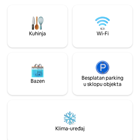
oceana. Ova kuća na plaži u Apúliji ima
odmor. Stan se nal
brzi Wi-Fi i besplatno parkiralište;
prema rijeci Limi,
savršeno okruženje za promatranje
fasadom. Prostor j
zalaska sunca iznad oceana. Bilo da
nule 2019. godine.
tražite odmor na plaži ili romantični
odmor, ovi su doživljaji nadohvat ruke.
Kuhinja
Wi-Fi
Besplatan parking
Bazen
u sklopu objekta
Klima-uređaj