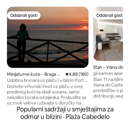
Odabrali gosti
Odabrali gosti
Odabrali gosti
Odabrali gosti
Stan – Viana do Ca
gil eannes apartma
Minijaturne kuće – Braga Dis
Prosječna ocjena: 4,88/5, recenzi
4,88 (180)
Stan T1 na 68m2 na 
trict
Udobna brvnara uz plažu | u blizini Porta |
Viana do Castelo. K
Zalazak sunca i vino
Doživite vrhunski život uz plažu u ovoj
predodžbu o prost
predivnoj kući na obali oceana, samo
distribuciji, savj
nekoliko koraka od pijeska. Probudite se
fotografije. U dn
uz zvuk valova i uživajte u doručku na
nalazi unutarnji p
Popularni sadržaji u smještajima za
terasi s pogledom na ocean, samo
krevetom i dva kr
nekoliko koraka od svog kreveta. Zatim
odmor u blizini · Plaža Cabedelo
Nalazi se ispred br
jednostavno prošetajte do plaže kako
Largo Vasco da Ga
biste se osvježili u moru i opustili uz zvuk
mirno područje ko