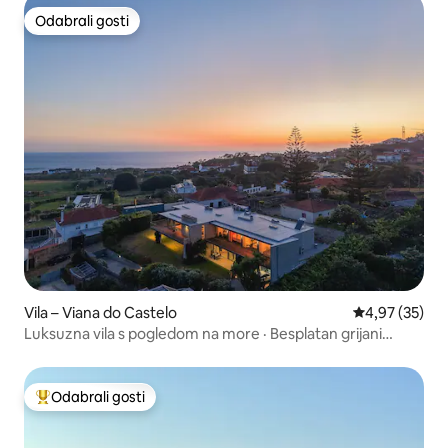
Odabrali gosti
Odabrali gosti
Vila – Viana do Castelo
Prosječna ocje
4,97 (35)
Luksuzna vila s pogledom na more · Besplatan grijani
unutarnji bazen
Odabrali gosti
Među najviše rangiranima s oznakom „Odabrali gosti”