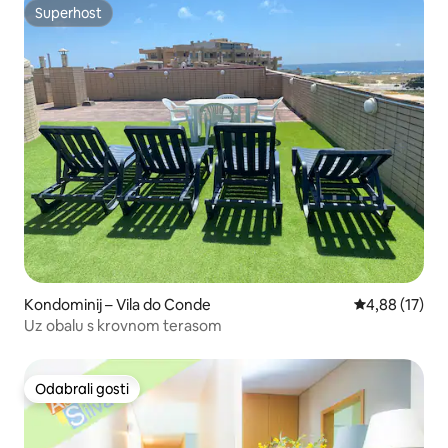
Superhost
Superhost
Kondominij – Vila do Conde
Prosječna ocje
4,88 (17)
Uz obalu s krovnom terasom
Odabrali gosti
Odabrali gosti