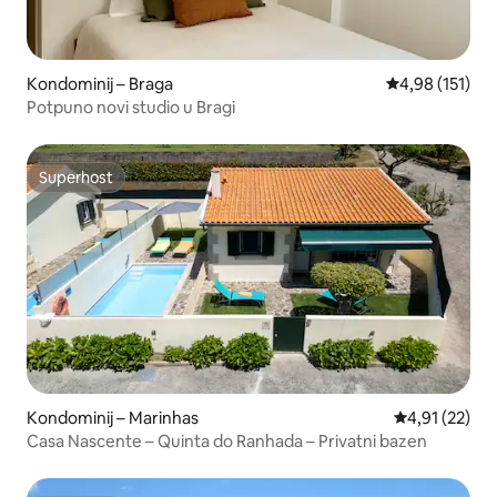
Kondominij – Braga
Prosječna ocjen
4,98 (151)
Potpuno novi studio u Bragi
Superhost
Superhost
Kondominij – Marinhas
Prosječna ocje
4,91 (22)
Casa Nascente – Quinta do Ranhada – Privatni bazen