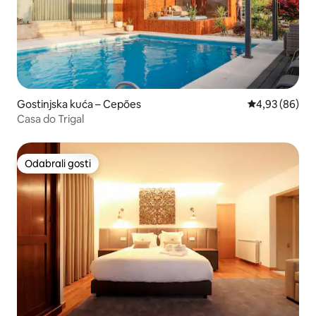
Gostinjska kuća – Cepões
Prosječna ocje
4,93 (86)
Casa do Trigal
Odabrali gosti
Odabrali gosti