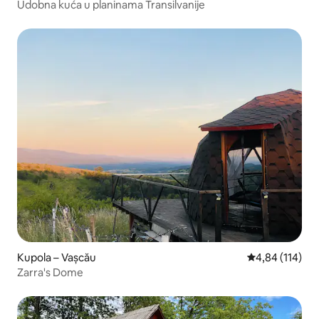
Udobna kuća u planinama Transilvanije
Kupola – Vașcău
Prosječna ocjen
4,84 (114)
Zarra's Dome