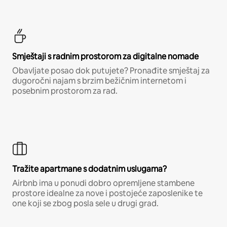
Smještaji s radnim prostorom za digitalne nomade
Obavljate posao dok putujete? Pronađite smještaj za
dugoročni najam s brzim bežičnim internetom i
posebnim prostorom za rad.
Tražite apartmane s dodatnim uslugama?
Airbnb ima u ponudi dobro opremljene stambene
prostore idealne za nove i postojeće zaposlenike te
one koji se zbog posla sele u drugi grad.