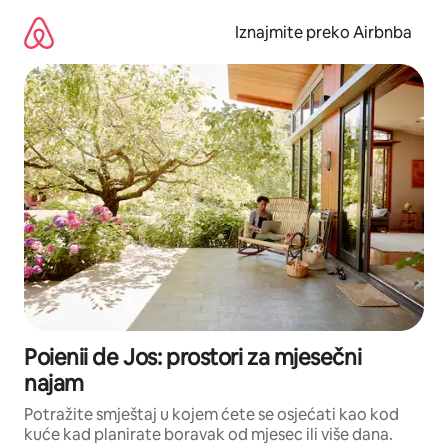
Prijeđi
na
Iznajmite preko Airbnba
sadržaj
Poienii de Jos: prostori za mjesečni
najam
Potražite smještaj u kojem ćete se osjećati kao kod
kuće kad planirate boravak od mjesec ili više dana.