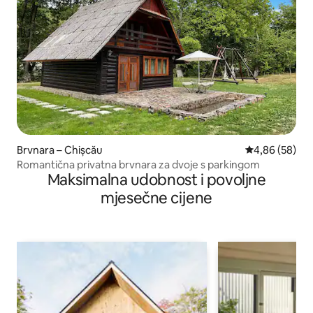
Brvnara – Chișcău
Prosječna ocje
4,86 (58)
Romantična privatna brvnara za dvoje s parkingom
Maksimalna udobnost i povoljne
mjesečne cijene