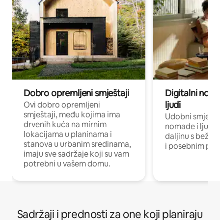
Dobro opremljeni smještaji
Digitalni noma
ljudi
Ovi dobro opremljeni
smještaji, među kojima ima
Udobni smještaj
drvenih kuća na mirnim
nomade i ljude 
lokacijama u planinama i
daljinu s bežič
stanova u urbanim sredinama,
i posebnim pro
imaju sve sadržaje koji su vam
potrebni u vašem domu.
Sadržaji i prednosti za one koji planiraju