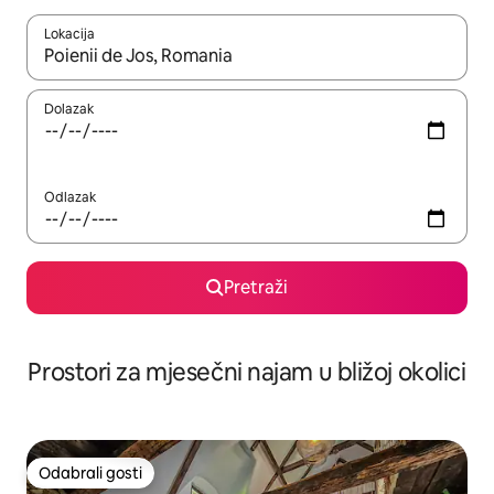
Lokacija
Kada budu dostupni rezultati, moći ćete ih pregledati koristeći
Dolazak
Odlazak
Pretraži
Prostori za mjesečni najam u bližoj okolici
Odabrali gosti
Odabrali gosti