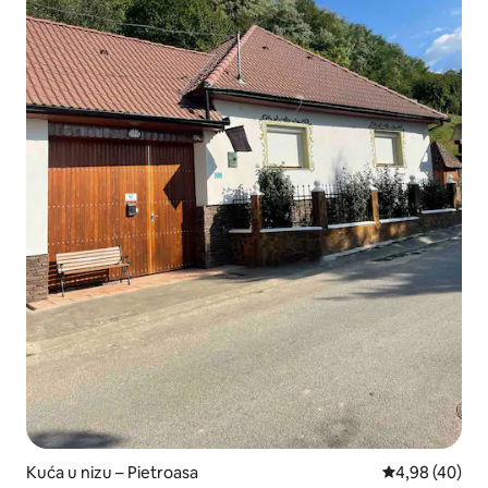
Kuća u nizu – Pietroasa
Prosječna ocje
4,98 (40)