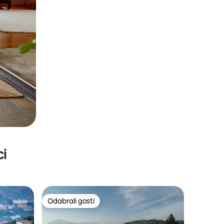
ci
Odabrali gosti
Odabrali gosti