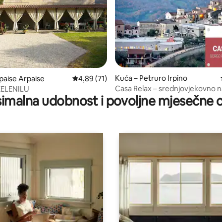
Kuća – Petruro Irpino
5, recenzija: 17
paise Arpaise
Prosječna ocjena: 4,89/5, recenzija: 71
4,89 (71)
Casa Relax – srednjovjekovno n
ELENILU
imalna udobnost i povoljne mjesečne c
Petruro Irpino (AV)