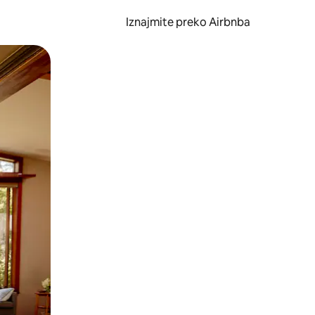
Iznajmite preko Airbnba
li prelaskom prstom po zaslonu.