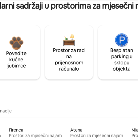
arni sadržaji u prostorima za mjesečni
Prostor za rad
Besplatan
Povedite
na
parking u
kućne
prijenosnom
sklopu
ljubimce
računalu
objekta
inacije
Firenca
Atena
Mi
m
Prostori za mjesečni najam
Prostori za mjesečni najam
Pro