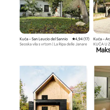
Kuća – San Leucio del Sannio
Prosječna ocjena: 4,94/
4,94 (17)
Kuća – Ar
Seoska vila s vrtom | La Ripa delle Janare
KUĆA U Z
Maks