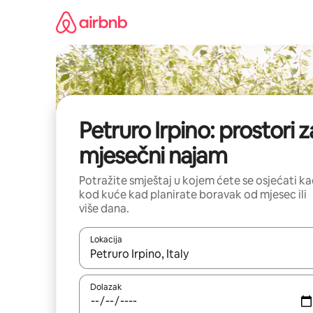
Prijeđi
na
sadržaj
Petruro Irpino: prostori z
mjesečni najam
Potražite smještaj u kojem ćete se osjećati k
kod kuće kad planirate boravak od mjesec ili
više dana.
Lokacija
Kada budu dostupni rezultati, moći ćete ih pregle
Dolazak