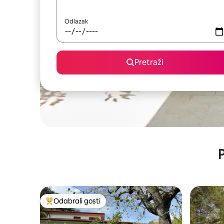
Odlazak
Pretraži
P
Odabrali gosti
Među najviše rangiranima s oznakom „Odabrali gosti”