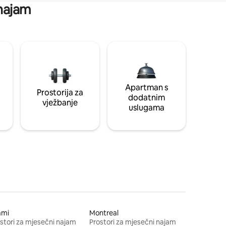
 najam
Apartman s
Prostorija za
dodatnim
vježbanje
uslugama
ami
Montreal
stori za mjesečni najam
Prostori za mjesečni najam