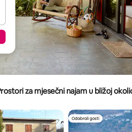
rostori za mjesečni najam u bližoj okoli
Odabrali gosti
Odabrali gosti