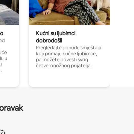
no
Kućni su ljubimci
dobrodošli
 od
,
Pregledajte ponudu smještaja
uće
koji primaju kućne ljubimce,
du u
pa možete povesti svog
u
četveronožnog prijatelja.
.
boravak