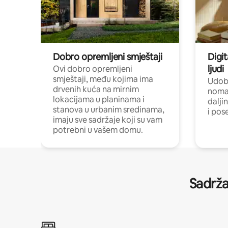
Dobro opremljeni smještaji
Digit
ljudi
Ovi dobro opremljeni
smještaji, među kojima ima
Udobn
drvenih kuća na mirnim
nomad
lokacijama u planinama i
dalji
stanova u urbanim sredinama,
i pos
imaju sve sadržaje koji su vam
potrebni u vašem domu.
Sadrža