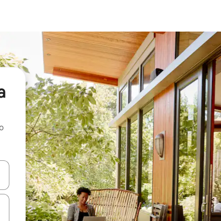
a
ao
dati koristeći se strelicama prema gore i prema dolje, kao i dodirom i