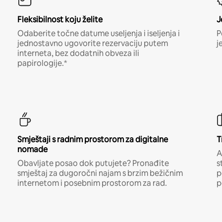
Fleksibilnost koju želite
J
Odaberite točne datume useljenja i iseljenja i
P
jednostavno ugovorite rezervaciju putem
j
interneta, bez dodatnih obveza ili
papirologije.*
Smještaji s radnim prostorom za digitalne
T
nomade
A
Obavljate posao dok putujete? Pronađite
s
smještaj za dugoročni najam s brzim bežičnim
p
internetom i posebnim prostorom za rad.
p