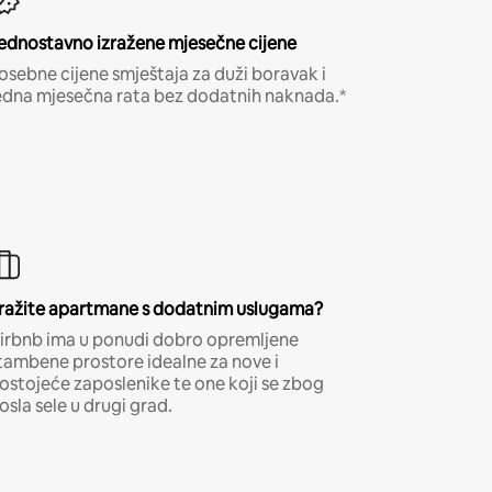
ednostavno izražene mjesečne cijene
osebne cijene smještaja za duži boravak i
edna mjesečna rata bez dodatnih naknada.*
ražite apartmane s dodatnim uslugama?
irbnb ima u ponudi dobro opremljene
tambene prostore idealne za nove i
ostojeće zaposlenike te one koji se zbog
osla sele u drugi grad.