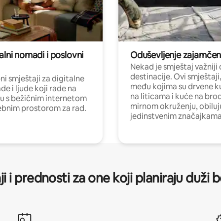
alni nomadi i poslovni
Oduševljenje zajamče
Nekad je smještaj važniji
destinacije. Ovi smještaji
i smještaji za digitalne
među kojima su drvene k
e i ljude koji rade na
na liticama i kuće na bro
nu s bežičnim internetom
mirnom okruženju, obiluj
ebnim prostorom za rad.
jedinstvenim značajkama
ji i prednosti za one koji planiraju duži 