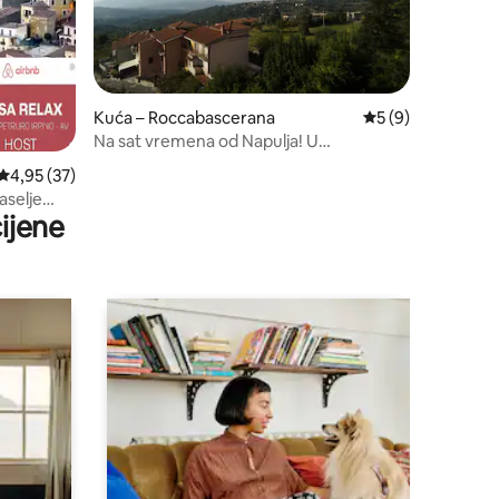
Kuća – Roccabascerana
Prosječna ocjena: 
5 (9)
Na sat vremena od Napulja! U
povijesnom selu
Prosječna ocjena: 4,95/5, recenzija: 37
4,95 (37)
aselje
ijene