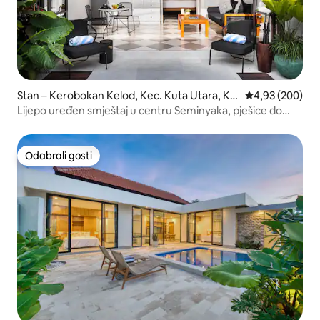
Stan – Kerobokan Kelod, Kec. Kuta Utara, Ka
Prosječna ocjen
4,93 (200)
bupaten Badung
Lijepo uređen smještaj u centru Seminyaka, pješice do
Sistefieldsa
Odabrali gosti
Odabrali gosti