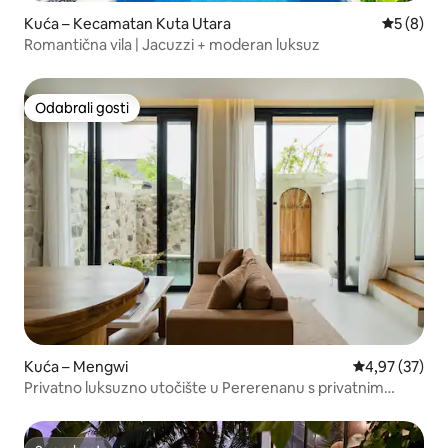
Kuća – Kecamatan Kuta Utara
Prosječna
5 (8)
Romantična vila | Jacuzzi + moderan luksuz
Odabrali gosti
Odabrali gosti
Kuća – Mengwi
Prosječna ocje
4,97 (37)
Privatno luksuzno utočište u Pererenanu s privatnim
bazenom