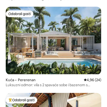
Odabrali gosti
Odabrali gosti
Kuća – Pererenan
Prosječna ocje
4,96 (24)
Luksuzni odmor: vila s 2 spavaće sobe i bazenom s
pogledom na bujnu vegetaciju
Odabrali gosti
Među najviše rangiranima s oznakom „Odabrali gosti”