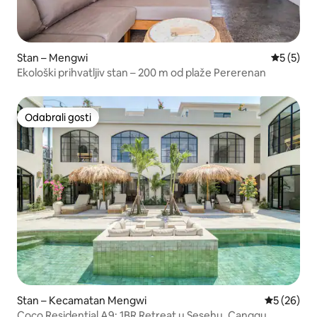
Stan – Mengwi
Prosječna
5 (5)
Ekološki prihvatljiv stan – 200 m od plaže Pererenan
Odabrali gosti
Odabrali gosti
Stan – Kecamatan Mengwi
Prosječna o
5 (26)
Coco Residential A9: 1BR Retreat u Sesehu, Canggu.