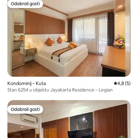
Odabrali gosti
Odabrali gosti
Kondominij – Kuta
Prosječna o
4,8 (5)
Stan 6254 u objektu Jayakarta Residence – Legian
Odabrali gosti
Odabrali gosti