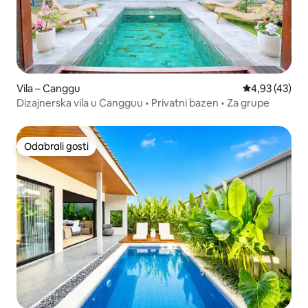
Vila – Canggu
Prosječna ocje
4,93 (43)
Dizajnerska vila u Cangguu • Privatni bazen • Za grupe
Odabrali gosti
Odabrali gosti