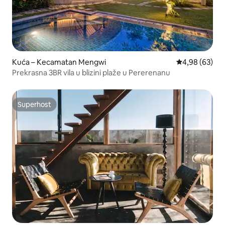
Kuća – Kecamatan Mengwi
Prosječna ocje
4,98 (63)
Prekrasna 3BR vila u blizini plaže u Pererenanu
Superhost
Superhost