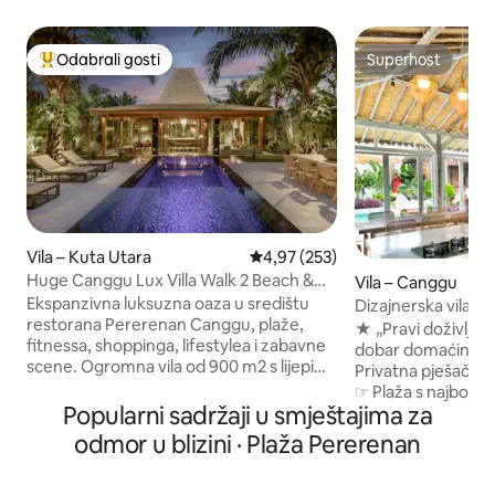
Odabrali gosti
Superhost
Među najviše rangiranima s oznakom „Odabrali gosti”
Superhost
Vila – Kuta Utara
Prosječna ocjena: 4,97/5, recenzi
4,97 (253)
Huge Canggu Lux Villa Walk 2 Beach &
Vila – Canggu
Entertainment
Ekspanzivna luksuzna oaza u središtu
Dizajnerska vila, 
restorana Pererenan Canggu, plaže,
surfanja, plaže i ka
★ „Pravi doživljaj B
fitnessa, shoppinga, lifestylea i zabavne
dobar domaćin, čist
scene. Ogromna vila od 900 m2 s lijepim
Privatna pješačka 
bazenom. Lagana šetnja glavnim
☞ Plaža s najbolji
ulicama. Doručak i čišćenje 5 dana u
Popularni sadržaji u smještajima za
Odlična ☞ lokacija (
tjednu. Ogromni odvojeni dnevni
itd.) ☞ Dizajnerska
odmor u blizini · Plaža Pererenan
boravak Klima-uređaj. 2 luksuzne
otoku + barom ☞ 
spavaće sobe s bračnim krevetom i
zatvorenom/na o
vlastitim kupaonicama + kauč. Naše