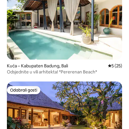
Kuća – Kabupaten Badung, Bali
Prosječna 
5 (25)
Odsjednite u vili arhitekta! *Pererenan Beach*
Odabrali gosti
Odabrali gosti