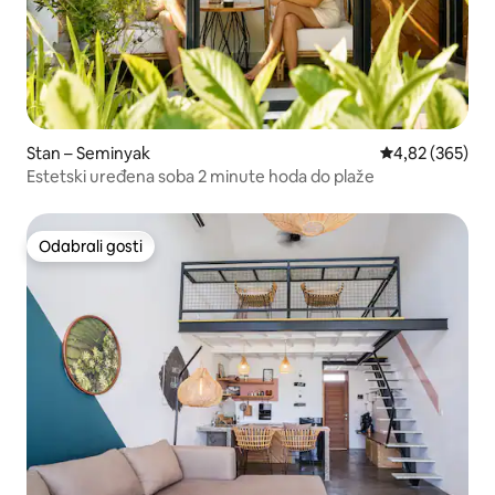
Stan – Seminyak
Prosječna ocjen
4,82 (365)
Estetski uređena soba 2 minute hoda do plaže
Odabrali gosti
Odabrali gosti