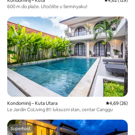
Kondominij – Kuta
Prosječna ocjen
4,62 (129)
600 m do plaže. Utočište u Seminyaku!
Kondominij – Kuta Utara
Prosječna ocje
4,69 (26)
Le Jardin CoLiving B1: luksuzni stan, centar Canggu
Superhost
Superhost