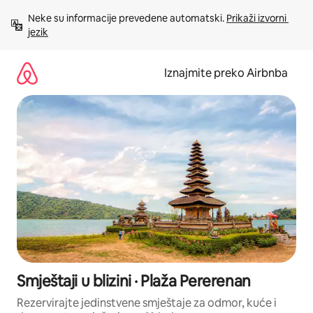
Prijeđi
Neke su informacije prevedene automatski. 
Prikaži izvorni 
na
jezik
sadržaj
Iznajmite preko Airbnba
Smještaji u blizini · Plaža Pererenan
Rezervirajte jedinstvene smještaje za odmor, kuće i