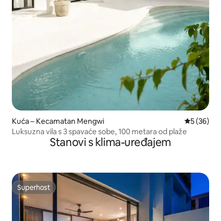
Kuća – Kecamatan Mengwi
Prosječna o
5 (36)
Luksuzna vila s 3 spavaće sobe, 100 metara od plaže
Stanovi s klima-uređajem
Superhost
Superhost