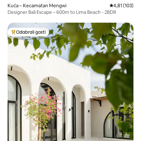
Kuća – Kecamatan Mengwi
Prosječna ocjen
4,81 (103)
Designer Bali Escape – 600m to Lima Beach - 2BDR
Odabrali gosti
Među najviše rangiranima s oznakom „Odabrali gosti”