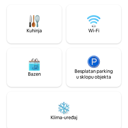
spavaće sobe s kl
fantastično osoblje nudi masaže u kući, a
spojenim apartma
posebni ručkovi ili večere mogu se lako
usluga sobarice ☞
organizirati! 3 televizora, uključujući 75"
ljubimce * 1 → min Pererenan Beach
Sony. Jednostavan pristup klubovima
(kafići, plivanje, s
Berawa i Echo Beach Finns, Atlas, The
Pogrešna TERETANA
Kuhinja
Wi-Fi
Lawn itd.
ledena kupelj)
Besplatan parking
Bazen
u sklopu objekta
Klima-uređaj