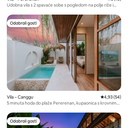
Udobna vila s 2 spavaće sobe s pogledom na polje riže i
bazen Pererenan
Odabrali gosti
Odabrali gosti
Vila – Canggu
Prosječna ocje
4,93 (54)
5 minuta hoda do plaže Pererenan, kupaonica s krovnim
prozorom
Odabrali gosti
Odabrali gosti