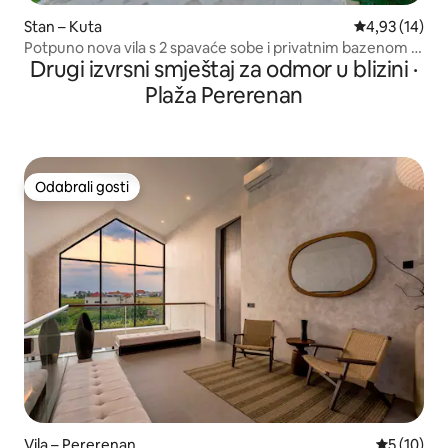
Stan – Kuta
Prosječna ocje
4,93 (14)
Potpuno nova vila s 2 spavaće sobe i privatnim bazenom u
Drugi izvrsni smještaj za odmor u blizini ·
Seminyaku
Plaža Pererenan
Odabrali gosti
Odabrali gosti
Vila – Pererenan
Prosječna 
5 (10)