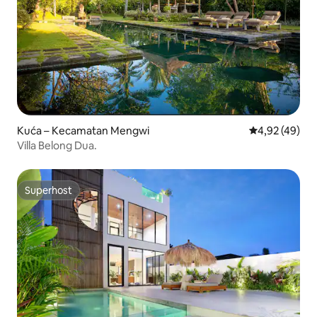
Kuća – Kecamatan Mengwi
Prosječna ocje
4,92 (49)
Villa Belong Dua.
Superhost
Superhost