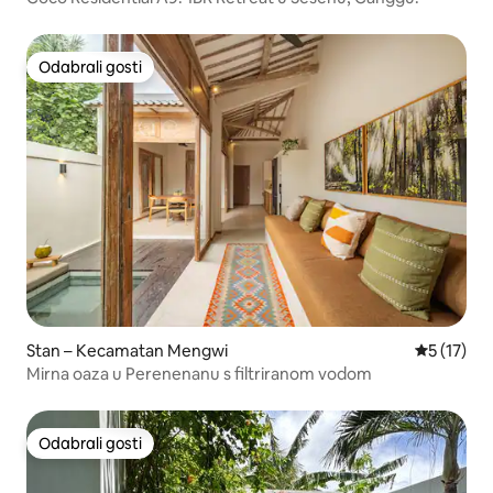
Odabrali gosti
Odabrali gosti
Stan – Kecamatan Mengwi
Prosječna 
5 (17)
Mirna oaza u Perenenanu s filtriranom vodom
Odabrali gosti
Odabrali gosti