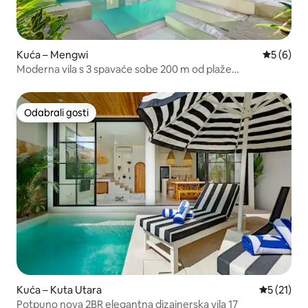
Kuća – Mengwi
Prosječna
5 (6)
Moderna vila s 3 spavaće sobe 200 m od plaže
Lyma/pogled na more
Odabrali gosti
Odabrali gosti
Kuća – Kuta Utara
Prosječna 
5 (21)
Potpuno nova 2BR elegantna dizajnerska vila 17