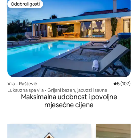
Odabrali gosti
Odabrali gosti
Vila – Raštević
Prosječna oc
5 (107)
Luksuzna spa vila • Grijani bazen, jacuzzi i sauna
Maksimalna udobnost i povoljne
mjesečne cijene