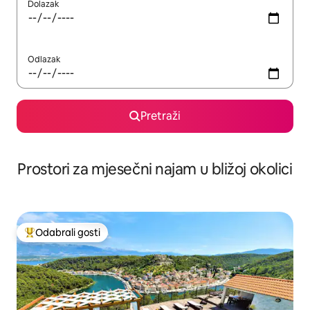
Dolazak
Odlazak
Pretraži
Prostori za mjesečni najam u bližoj okolici
Odabrali gosti
Među najviše rangiranima s oznakom „Odabrali gosti”