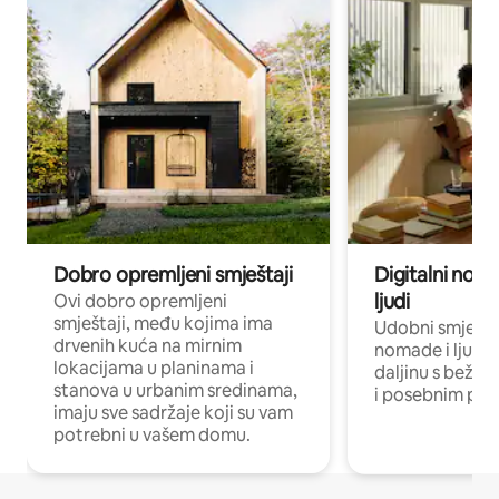
Dobro opremljeni smještaji
Digitalni noma
ljudi
Ovi dobro opremljeni
smještaji, među kojima ima
Udobni smještaj
drvenih kuća na mirnim
nomade i ljude 
lokacijama u planinama i
daljinu s bežič
stanova u urbanim sredinama,
i posebnim pro
imaju sve sadržaje koji su vam
potrebni u vašem domu.