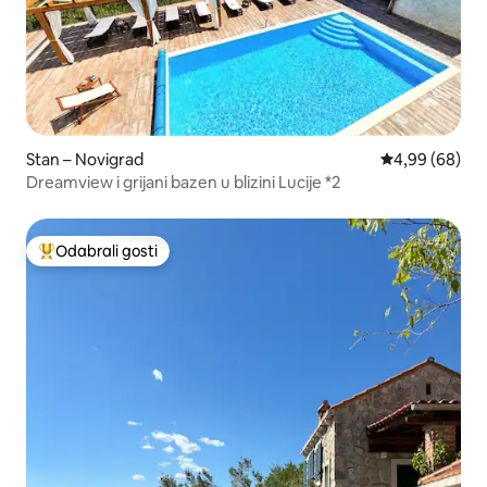
Stan – Novigrad
Prosječna ocje
4,99 (68)
Dreamview i grijani bazen u blizini Lucije *2
Odabrali gosti
Među najviše rangiranima s oznakom „Odabrali gosti”