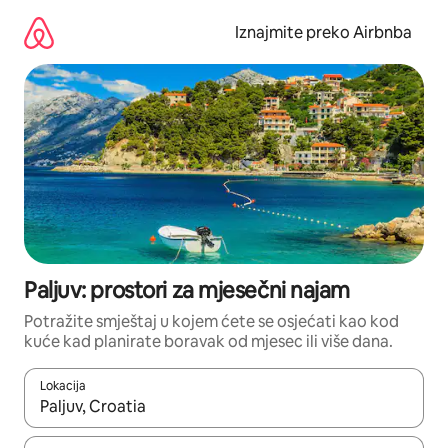
Prijeđi
na
Iznajmite preko Airbnba
sadržaj
Paljuv: prostori za mjesečni najam
Potražite smještaj u kojem ćete se osjećati kao kod
kuće kad planirate boravak od mjesec ili više dana.
Lokacija
Kada budu dostupni rezultati, moći ćete ih pregledati koristeći