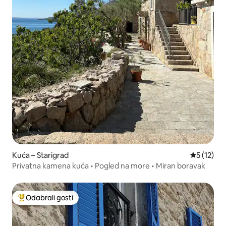
Kuća – Starigrad
Prosječna 
5 (12)
Privatna kamena kuća • Pogled na more • Miran boravak
Odabrali gosti
Među najviše rangiranima s oznakom „Odabrali gosti”