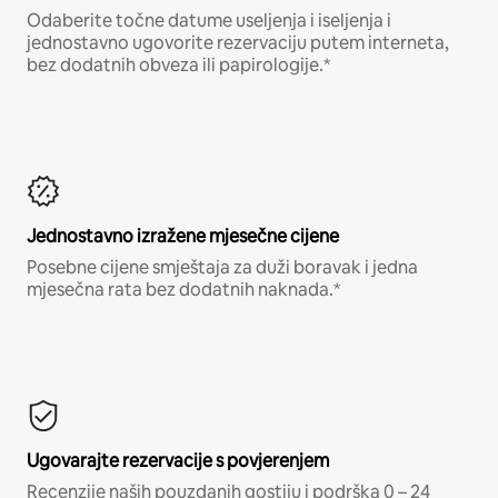
Odaberite točne datume useljenja i iseljenja i
jednostavno ugovorite rezervaciju putem interneta,
bez dodatnih obveza ili papirologije.*
Jednostavno izražene mjesečne cijene
Posebne cijene smještaja za duži boravak i jedna
mjesečna rata bez dodatnih naknada.*
Ugovarajte rezervacije s povjerenjem
Recenzije naših pouzdanih gostiju i podrška 0 – 24