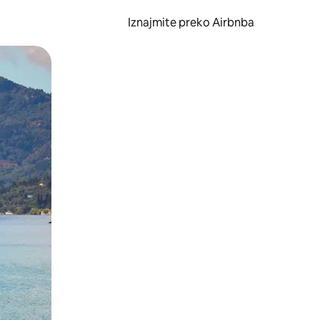
Iznajmite preko Airbnba
li prelaskom prstom po zaslonu.