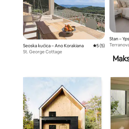
Stan – Yp
Terranova
Seoska kućica – Ano Korakiana
Prosječna ocjena: 
5 (5)
Ipsos bea
St. George Cottage
Maks