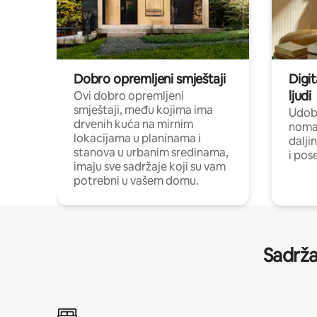
Dobro opremljeni smještaji
Digit
ljudi
Ovi dobro opremljeni
smještaji, među kojima ima
Udobn
drvenih kuća na mirnim
nomad
lokacijama u planinama i
dalji
stanova u urbanim sredinama,
i pos
imaju sve sadržaje koji su vam
potrebni u vašem domu.
Sadrža