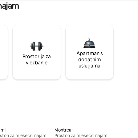
 najam
Apartman s
Prostorija za
dodatnim
vježbanje
uslugama
ami
Montreal
stori za mjesečni najam
Prostori za mjesečni najam