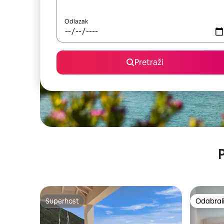
Odlazak
Pretraži
P
Superhost
Odabrali
Superhost
Odabrali