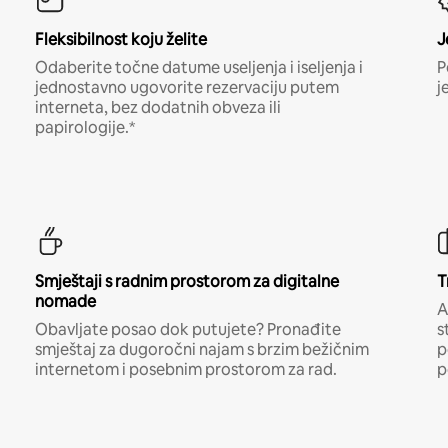
Fleksibilnost koju želite
J
Odaberite točne datume useljenja i iseljenja i
P
jednostavno ugovorite rezervaciju putem
j
interneta, bez dodatnih obveza ili
papirologije.*
Smještaji s radnim prostorom za digitalne
T
nomade
A
Obavljate posao dok putujete? Pronađite
s
smještaj za dugoročni najam s brzim bežičnim
p
internetom i posebnim prostorom za rad.
p