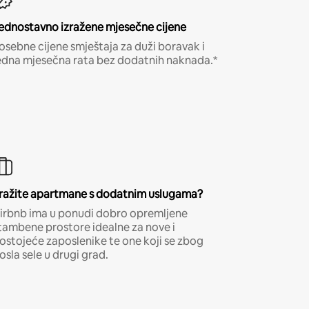
ednostavno izražene mjesečne cijene
osebne cijene smještaja za duži boravak i
edna mjesečna rata bez dodatnih naknada.*
ražite apartmane s dodatnim uslugama?
irbnb ima u ponudi dobro opremljene
tambene prostore idealne za nove i
ostojeće zaposlenike te one koji se zbog
osla sele u drugi grad.