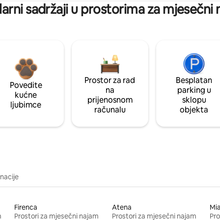
arni sadržaji u prostorima za mjesečni
Prostor za rad
Besplatan
Povedite
na
parking u
kućne
prijenosnom
sklopu
ljubimce
računalu
objekta
inacije
Firenca
Atena
Mi
m
Prostori za mjesečni najam
Prostori za mjesečni najam
Pro