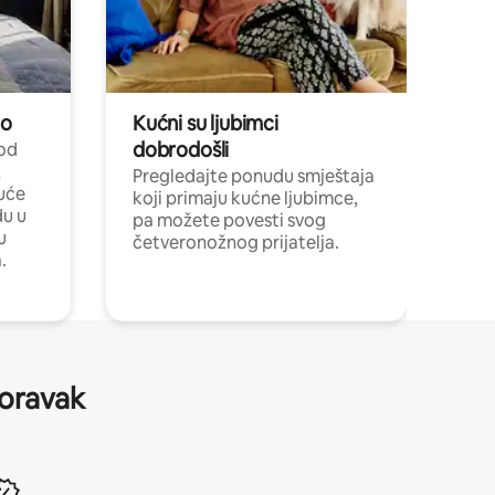
no
Kućni su ljubimci
dobrodošli
 od
,
Pregledajte ponudu smještaja
uće
koji primaju kućne ljubimce,
du u
pa možete povesti svog
u
četveronožnog prijatelja.
.
boravak