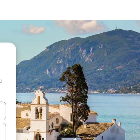
ao
dati koristeći se strelicama prema gore i prema dolje, kao i dodirom i