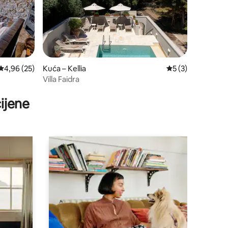
Prosječna ocjena: 4,96/5, recenzija: 25
4,96 (25)
Kuća – Kellia
Prosječna ocjena: 
5 (3)
Villa Faidra
ijene