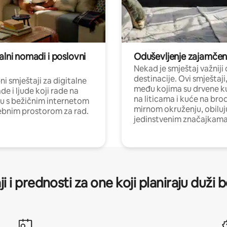
alni nomadi i poslovni
Oduševljenje zajamče
Nekad je smještaj važniji
destinacije. Ovi smještaji
i smještaji za digitalne
među kojima su drvene k
e i ljude koji rade na
na liticama i kuće na bro
nu s bežičnim internetom
mirnom okruženju, obiluj
ebnim prostorom za rad.
jedinstvenim značajkama
ji i prednosti za one koji planiraju duži 