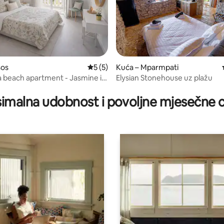
sos
Prosječna ocjena: 5/5, recenzija: 5
5 (5)
Kuća – Mparmpati
 beach apartment - Jasmine in
Elysian Stonehouse uz plažu
5/5, recenzija: 5
ch
imalna udobnost i povoljne mjesečne c