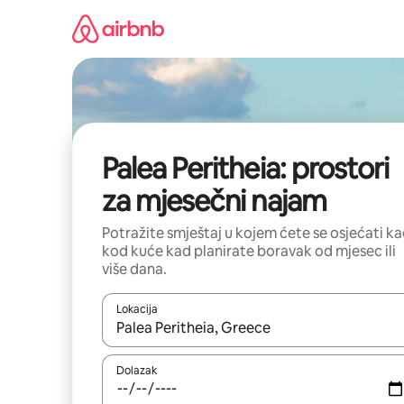
Prijeđi
na
sadržaj
Palea Peritheia: prostori
za mjesečni najam
Potražite smještaj u kojem ćete se osjećati k
kod kuće kad planirate boravak od mjesec ili
više dana.
Lokacija
Kada budu dostupni rezultati, moći ćete ih pregle
Dolazak