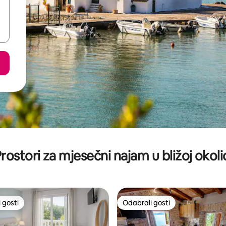
rostori za mjesečni najam u bližoj okoli
 gosti
Odabrali gosti
 gosti
Odabrali gosti