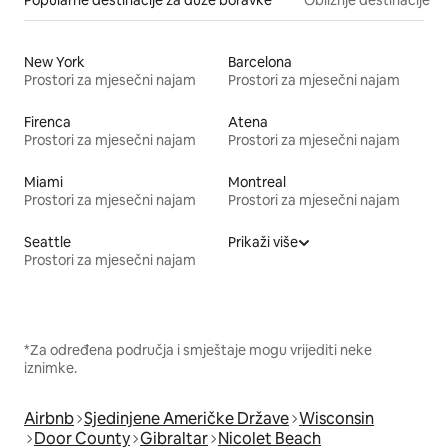
New York
Barcelona
Prostori za mjesečni najam
Prostori za mjesečni najam
Firenca
Atena
Prostori za mjesečni najam
Prostori za mjesečni najam
Miami
Montreal
Prostori za mjesečni najam
Prostori za mjesečni najam
Seattle
Prikaži više
Prostori za mjesečni najam
*Za određena područja i smještaje mogu vrijediti neke
iznimke.
Airbnb
Sjedinjene Američke Države
Wisconsin
Door County
Gibraltar
Nicolet Beach