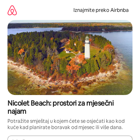
Prijeđi
na
Iznajmite preko Airbnba
sadržaj
Nicolet Beach: prostori za mjesečni
najam
Potražite smještaj u kojem ćete se osjećati kao kod
kuće kad planirate boravak od mjesec ili više dana.