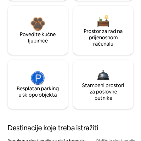
Prostor za rad na
Povedite kućne
prijenosnom
ljubimce
računalu
Stambeni prostori
Besplatan parking
za poslovne
u sklopu objekta
putnike
Destinacije koje treba istražiti
Popularne destinacije za duže boravke
Obližnje destinacije