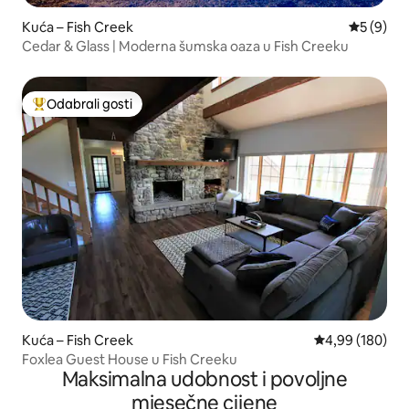
Kuća – Fish Creek
Prosječna
5 (9)
Cedar & Glass | Moderna šumska oaza u Fish Creeku
Odabrali gosti
Među najviše rangiranima s oznakom „Odabrali gosti”
Kuća – Fish Creek
Prosječna ocjen
4,99 (180)
Foxlea Guest House u Fish Creeku
Maksimalna udobnost i povoljne
mjesečne cijene