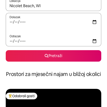
Lokacija
Kada budu dostupni rezultati, moći ćete ih pregledati koristeći
Dolazak
Odlazak
Pretraži
Prostori za mjesečni najam u bližoj okolici
Odabrali gosti
Među najviše rangiranima s oznakom „Odabrali gosti”