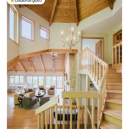
Odabrali gosti
Među najviše rangiranima s oznakom „Odabrali gosti”