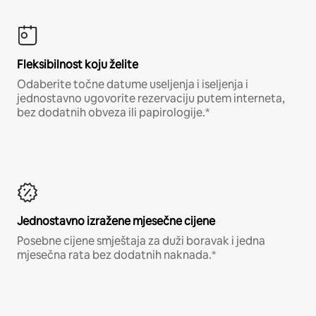
Fleksibilnost koju želite
Odaberite točne datume useljenja i iseljenja i
jednostavno ugovorite rezervaciju putem interneta,
bez dodatnih obveza ili papirologije.*
Jednostavno izražene mjesečne cijene
Posebne cijene smještaja za duži boravak i jedna
mjesečna rata bez dodatnih naknada.*