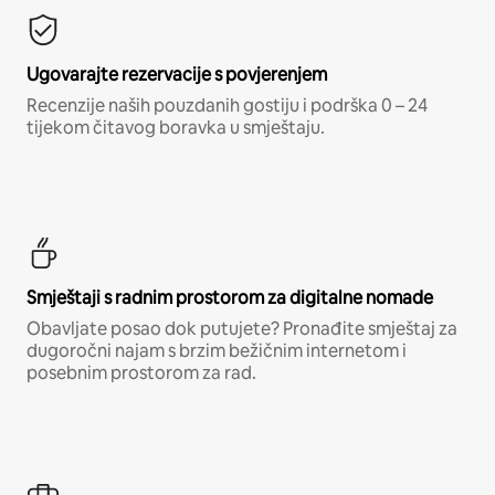
Ugovarajte rezervacije s povjerenjem
Recenzije naših pouzdanih gostiju i podrška 0 – 24
tijekom čitavog boravka u smještaju.
Smještaji s radnim prostorom za digitalne nomade
Obavljate posao dok putujete? Pronađite smještaj za
dugoročni najam s brzim bežičnim internetom i
posebnim prostorom za rad.