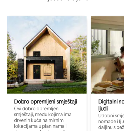
Dobro opremljeni smještaji
Digitalni noma
ljudi
Ovi dobro opremljeni
smještaji, među kojima ima
Udobni smještaj
drvenih kuća na mirnim
nomade i ljude 
lokacijama u planinama i
daljinu s bežič