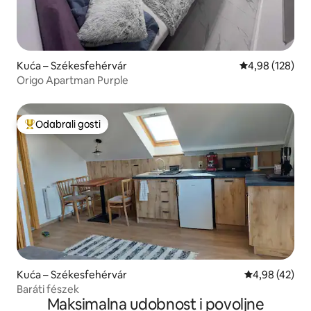
Kuća – Székesfehérvár
Prosječna ocjen
4,98 (128)
Origo Apartman Purple
Odabrali gosti
Među najviše rangiranima s oznakom „Odabrali gosti”
Kuća – Székesfehérvár
Prosječna ocje
4,98 (42)
Baráti fészek
Maksimalna udobnost i povoljne