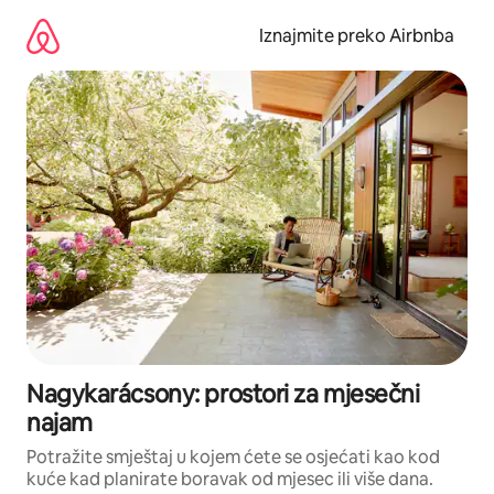
Prijeđi
na
Iznajmite preko Airbnba
sadržaj
Nagykarácsony: prostori za mjesečni
najam
Potražite smještaj u kojem ćete se osjećati kao kod
kuće kad planirate boravak od mjesec ili više dana.