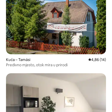
Kuća – Tamási
Prosječna ocje
4,86 (14)
Predivno mjesto, otok mira u prirodi