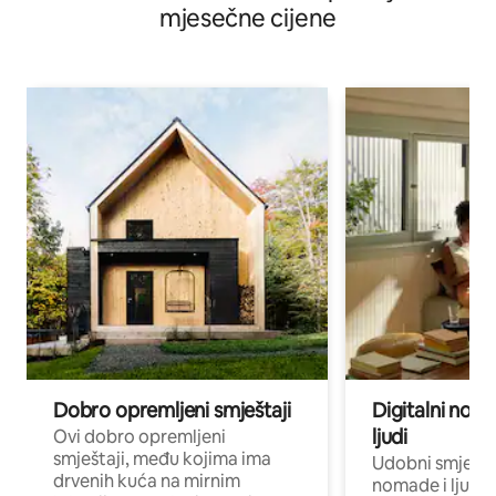
mjesečne cijene
Dobro opremljeni smještaji
Digitalni noma
ljudi
Ovi dobro opremljeni
smještaji, među kojima ima
Udobni smještaj
drvenih kuća na mirnim
nomade i ljude 