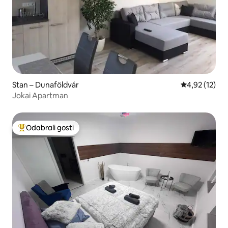
Stan – Dunaföldvár
Prosječna ocje
4,92 (12)
Jokai Apartman
Odabrali gosti
Među najviše rangiranima s oznakom „Odabrali gosti”