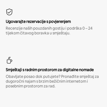
Ugovarajte rezervacije s povjerenjem
Recenzije naših pouzdanih gostiju i podrška 0 – 24
tijekom čitavog boravka u smještaju.
Smještaji s radnim prostorom za digitalne nomade
Obavljate posao dok putujete? Pronađite smještaj za
dugoročni najam s brzim bežičnim internetom i
posebnim prostorom za rad.