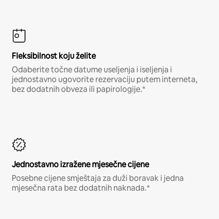
Fleksibilnost koju želite
Odaberite točne datume useljenja i iseljenja i
jednostavno ugovorite rezervaciju putem interneta,
bez dodatnih obveza ili papirologije.*
Jednostavno izražene mjesečne cijene
Posebne cijene smještaja za duži boravak i jedna
mjesečna rata bez dodatnih naknada.*