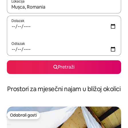
Lokacija
Kada budu dostupni rezultati, moći ćete ih pregledati koristeći
Dolazak
Odlazak
Pretraži
Prostori za mjesečni najam u bližoj okolici
Odabrali gosti
Odabrali gosti