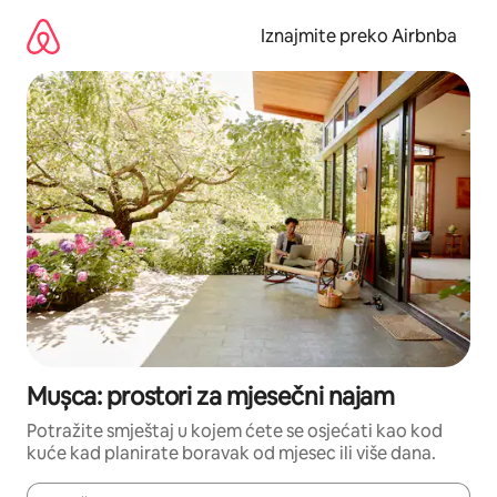
Prijeđi
na
Iznajmite preko Airbnba
sadržaj
Mușca: prostori za mjesečni najam
Potražite smještaj u kojem ćete se osjećati kao kod
kuće kad planirate boravak od mjesec ili više dana.