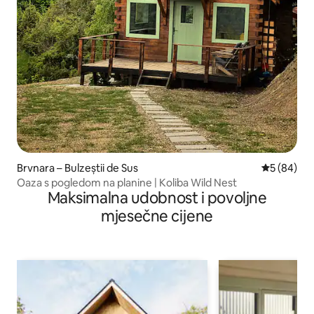
Brvnara – Bulzeștii de Sus
Prosječna o
5 (84)
Oaza s pogledom na planine | Koliba Wild Nest
Maksimalna udobnost i povoljne
mjesečne cijene