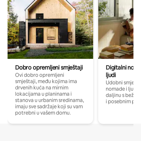
Dobro opremljeni smještaji
Digitalni noma
ljudi
Ovi dobro opremljeni
smještaji, među kojima ima
Udobni smještaj
drvenih kuća na mirnim
nomade i ljude 
lokacijama u planinama i
daljinu s bežič
stanova u urbanim sredinama,
i posebnim pro
imaju sve sadržaje koji su vam
potrebni u vašem domu.