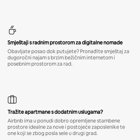
Smještaji s radnim prostorom za digitalne nomade
Obavljate posao dok putujete? Pronađite smještaj za
dugoročni najam s brzim bežičnim internetom i
posebnim prostorom za rad.
Tražite apartmane s dodatnim uslugama?
Airbnb ima u ponudi dobro opremljene stambene
prostore idealne za nove i postojeće zaposlenike te
one koji se zbog posla sele u drugi grad.