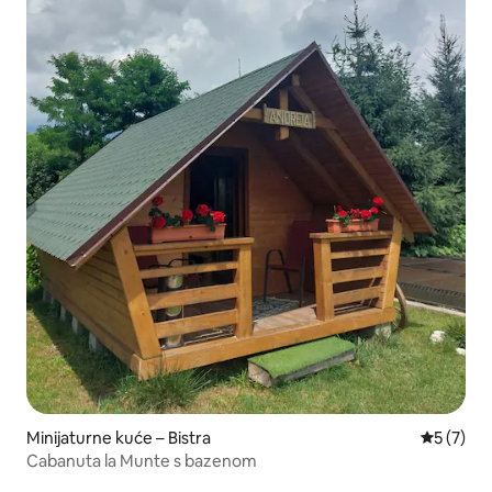
Minijaturne kuće – Bistra
Prosječna
5 (7)
Cabanuta la Munte s bazenom