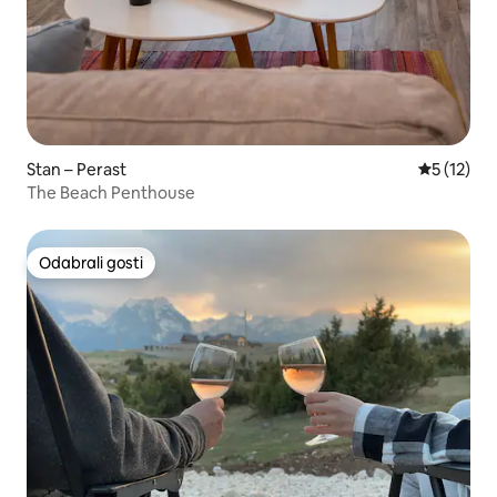
Stan – Perast
Prosječna 
5 (12)
The Beach Penthouse
Odabrali gosti
Odabrali gosti