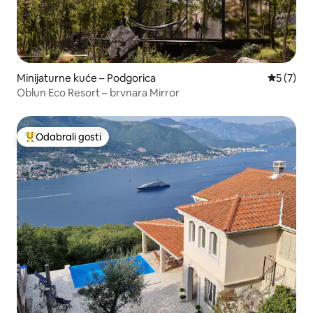
Minijaturne kuće – Podgorica
Prosječna
5 (7)
Oblun Eco Resort – brvnara Mirror
Odabrali gosti
Među najviše rangiranima s oznakom „Odabrali gosti”