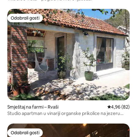
Odabrali gosti
Odabrali gosti
Smještaj na farmi – Rvaši
Prosječna ocje
4,96 (82)
Studio apartman u vinariji organske prikolice na jezeru
Skadar
Odabrali gosti
Odabrali gosti