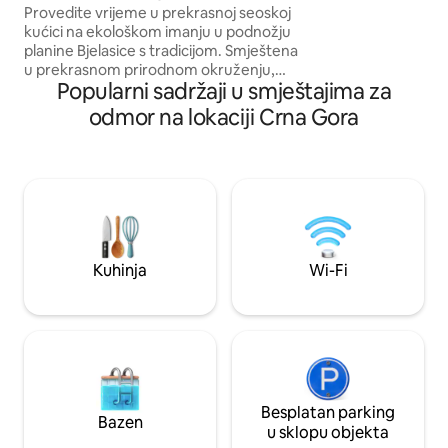
apartmana, svaki 
Provedite vrijeme u prekrasnoj seoskoj
na jednoj razini te 
kućici na ekološkom imanju u podnožju
na gornjoj etaži. Centrally Klimatizirano.
planine Bjelasice s tradicijom. Smještena
Kućno kino. Jacuz
u prekrasnom prirodnom okruženju,
audio. Pristanište za privatni brod. Brza
Popularni sadržaji u smještajima za
kućica je postavljena tako da vam pruži
Wi-Fi mreža.
užitak promatranja izlaska sunca i
odmor na lokaciji Crna Gora
nevjerojatan pogled na planinske
vrhove. NOVOST: Od 30. 6. 2026. imamo
novu asfaltiranu cestu. Molimo vas
nemojte čitati stare komentare o stanju
ceste 1 km od glavne ceste Koliba je
izgrađena tako da iz svakog njenog dijela
možete vidjeti planinski masiv Bjelasice
Jacuzzi je dostupan na zahtjev uz
Kuhinja
Wi-Fi
dodatnu naknadu od 35 EUR
Besplatan parking
Bazen
u sklopu objekta