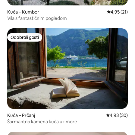
Kuća – Kumbor
Prosječna ocje
4,95 (21)
Vila s fantastičnim pogledom
Odabrali gosti
Odabrali gosti
Kuća – Prčanj
Prosječna ocje
4,93 (30)
Šarmantna kamena kuća uz more