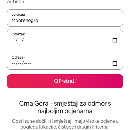
Airbnbu
Lokacija
Kada budu dostupni rezultati, moći ćete ih pregledati koristeći
Dolazak
Odlazak
Pretraži
Crna Gora – smještaji za odmor s
najboljim ocjenama
Gosti su se složili: ti smještaji imaju visoke ocjene u
pogledu lokacije, čistoće i drugih kriterija.