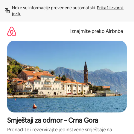
Prijeđi
Neke su informacije prevedene automatski. 
Prikaži izvorni 
na
jezik
sadržaj
Iznajmite preko Airbnba
Smještaji za odmor – Crna Gora
Pronađite i rezervirajte jedinstvene smještaje na