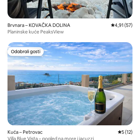
Brvnara – KOVAČKA DOLINA
Prosječna ocje
4,91 (57)
Planinske kuće PeaksView
Odabrali gosti
Odabrali gosti
Kuća – Petrovac
Prosječna 
5 (12)
Villa Blue Vista – pogled na more i jacuzzi