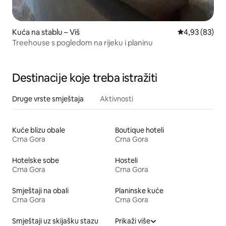
Kuća na stablu – Viš
Prosječna ocje
4,93 (83)
Treehouse s pogledom na rijeku i planinu
Destinacije koje treba istražiti
Druge vrste smještaja
Aktivnosti
Kuće blizu obale
Boutique hoteli
Crna Gora
Crna Gora
Hotelske sobe
Hosteli
Crna Gora
Crna Gora
Smještaji na obali
Planinske kuće
Crna Gora
Crna Gora
Smještaji uz skijašku stazu
Prikaži više