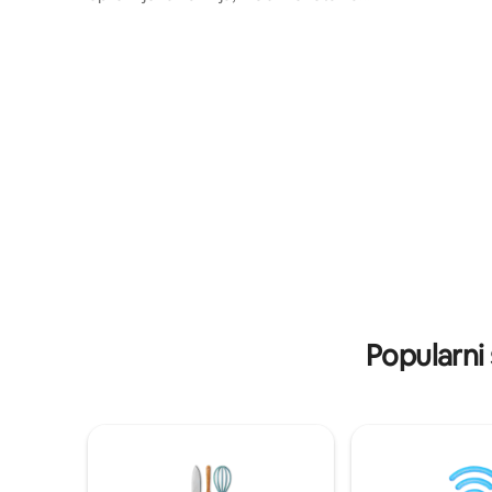
mezzanineu, kauč na razvlačenje
Istražite
140*190 rd. Programabilni štednjak na
pješačkim 
pelete. U selu Niaux u podnožju
Obnovite
istoimene pretpovijesne špilje. zemljište
domu smje
1700 m2, pristup rijeci, pješačke staze.
restoran udaljen 100 m, Tarascon udaljen
3 km sa svim sadržajima. Val de Sos nudi
idealno okruženje za otkrivanje Pirineja
pješice, biciklom, brdskim biciklizmom,
kanjoningom, raftingom ili automobilom
za manje sportske!
Popularni 