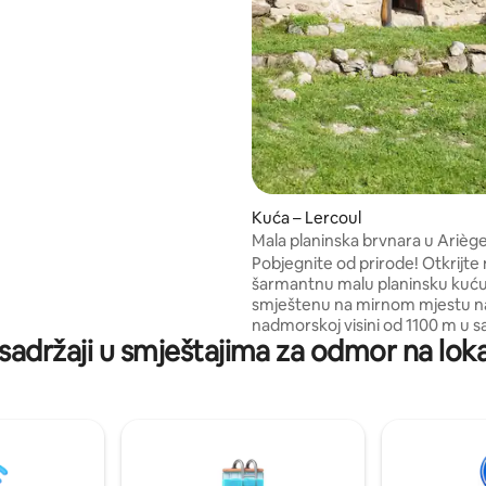
 seosku stranu s našim brojnim
i biciklističkim stazama.
 svoj duh u ovom udobnom
štenom u prirodi.
Kuća – Lercoul
Mala planinska brvnara u Arièg
Pobjegnite od prirode! Otkrijte našu
šarmantnu malu planinsku kuću
smještenu na mirnom mjestu n
nadmorskoj visini od 1100 m u
sadržaji u smještajima za odmor na loka
srcu Ariègea, nekoliko metara o
veličanstvenim pogledom na pl
Savršeno mjesto za ljubitelje pl
ili za one koji žele napuniti bateri
opustiti se (bez TV-a) Potpuno
opremljena planinska kuća (peri
posuđe, pećnica, hladnjak, apar