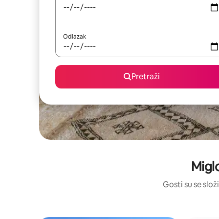
Odlazak
Pretraži
Migl
Gosti su se složi