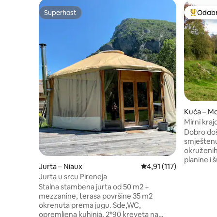
Superhost
Odabra
Superhost
Među naj
Kuća – Mo
Mirni kraj
Pirinejima
Dobro doš
smještenu
okruženi
planine i šumu. Probudite
Jurta – Niaux
Prosječna ocjena: 4,91/
4,91 (117)
ptica dok u
Jurta u srcu Pireneja
pogledu k
Stalna stambena jurta od 50 m2 +
organskih 
mezzanine, terasa površine 35 m2
travnatih 
okrenuta prema jugu. Sde,WC,
kavu ili už
opremljena kuhinja, 2*90 kreveta na
francuskog