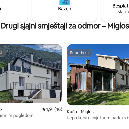
kavu, toster, peć na drva, bračn
Besplat
širine 160 cm, perilica rublja, te
i
Bazen
sklo
roštilj, posteljina).
Drugi sjajni smještaji za odmor – Miglos
st
Superhost
st
Superhost
5, recenzija: 13
ux
Prosječna ocjena: 4,91/5, recenzija: 46
4,91 (46)
Kuća – Miglos
znimnim pogledom
lijepa kuća u cvjetnom parku 