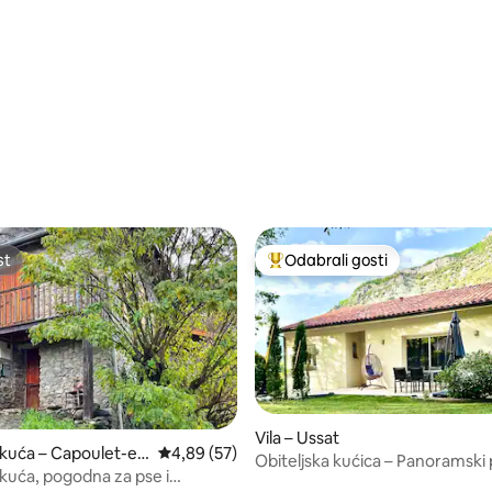
st
Odabrali gosti
st
Među najviše rangiranima s oz
Vila – Ussat
 kuća – Capoulet-et
Prosječna ocjena: 4,89/5, recenzija: 57
4,89 (57)
Obiteljska kućica – Panoramski
 kuća, pogodna za pse i
planine – 8 osoba
5, recenzija: 20