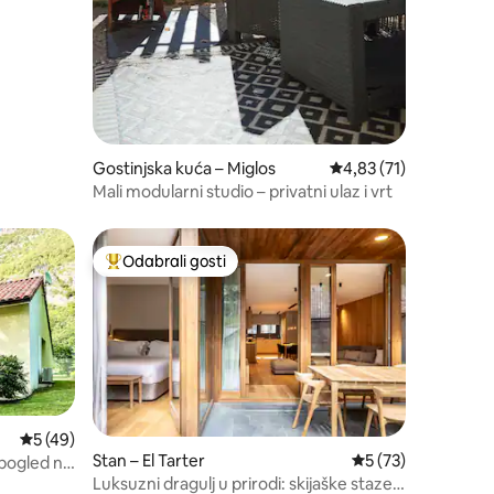
Gostinjska kuća – Miglos
Prosječna ocjena: 4,83
4,83 (71)
Mali modularni studio – privatni ulaz i vrt
Odabrali gosti
nakom „Odabrali gosti”
Među najviše rangiranima s oznakom „Odabrali gosti”
Prosječna ocjena: 5/5, recenzija: 49
5 (49)
Stan – El Tarter
Prosječna ocjena: 5
5 (73)
 pogled na
Luksuzni dragulj u prirodi: skijaške staze!