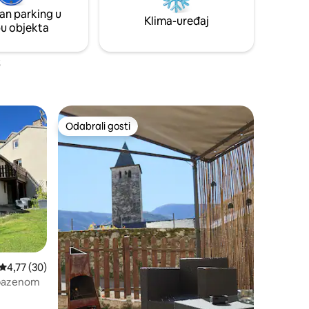
i krevet
an parking u
rasa,
Klima-uređaj
pu objekta
Odabrali gosti
Odabrali gosti
Prosječna ocjena: 4,77/5, recenzija: 30
4,77 (30)
s bazenom