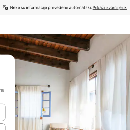
Neke su informacije prevedene automatski. 
Prikaži izvorni jezik
 na
dati koristeći se strelicama prema gore i prema dolje, kao i dodirom i