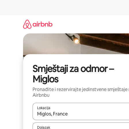
Prijeđi
na
sadržaj
Smještaji za odmor –
Miglos
Pronađite i rezervirajte jedinstvene smještaje
Airbnbu
Lokacija
Kada budu dostupni rezultati, moći ćete ih pregle
Dolazak