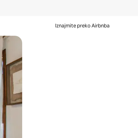
Iznajmite preko Airbnba
li prelaskom prstom po zaslonu.