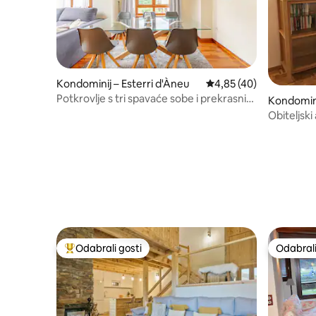
Kondominij – Esterri d'Àneu
Prosječna ocjena: 4,85/
4,85 (40)
Potkrovlje s tri spavaće sobe i prekrasnim
Kondomini
pogledom na planine
Obiteljski
Espot
Odabrali gosti
Odabrali
Među najviše rangiranima s oznakom „Odabrali gosti”
Odabrali