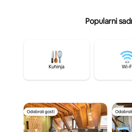
Imamo dva 
ya que les permite disfrutar de una
Esquerra)
amplia gama de competiciones, desde
10 osoba.
fútbol y baloncesto hasta deportes
Popularni sadr
menos conocidos, mientras socializan,
beben y pican. En resumen, es el lugar
ideal para disfrutar de eventos
deportivos en vivo, acompañado de
buenas tapas, bebidas en un ambiente
lleno de energía.
Kuhinja
Wi-F
Odabrali gosti
Odabrali
Odabrali gosti
Odabrali