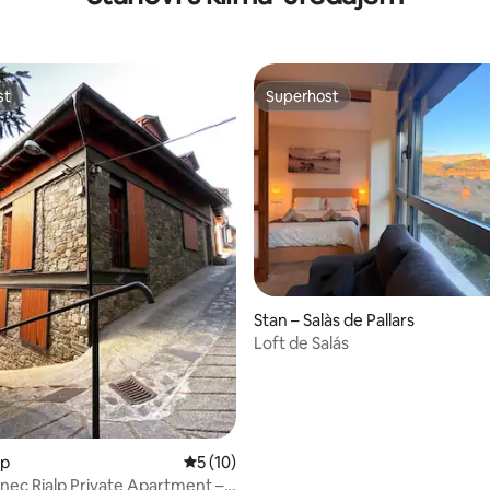
st
Superhost
st
Superhost
Stan – Salàs de Pallars
Loft de Salás
lp
Prosječna ocjena: 5/5, recenzija: 10
5 (10)
ec Rialp Private Apartment –