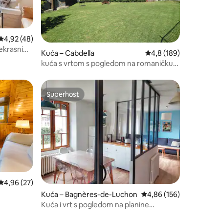
Prosječna ocjena: 4,92/5, recenzija: 48
4,92 (48)
prekrasnim
Kuća – Cabdella
Prosječna ocjena: 4,8/
4,8 (189)
kuća s vrtom s pogledom na romaničku
crkvu.
Superhost
Superhost
Prosječna ocjena: 4,96/5, recenzija: 27
4,96 (27)
Kuća – Bagnères-de-Luchon
Prosječna ocjena: 4,86/
4,86 (156)
Kuća i vrt s pogledom na planine
(posteljina uključena u cijenu)