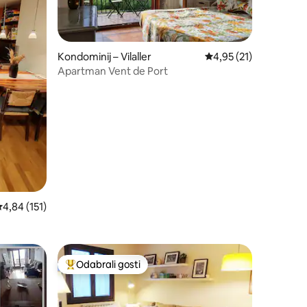
Kondominij – Vilaller
Prosječna ocjena: 4,95
4,95 (21)
Apartman Vent de Port
rosječna ocjena: 4,84/5, recenzija: 151
4,84 (151)
Odabrali gosti
Među najviše rangiranima s oznakom „Odabrali gosti”