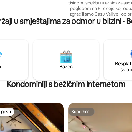
tišinom, spektakularnim zalasc
vrlo slična stana (Dreta i
i pogledom na Pireneje koji od
, između njih imaju kapacitet za
Izgradili smo Casu Vallivell od p
žaji u smještajima za odmor u blizini · B
materijala i sa željom da stvor
mira i povezanosti s prirodom.
u sunčanom srednjovjekovnom
Cervoles (1200 m), idealna je za
planinarenje, brdski biciklizam, 
meditaciju, plivanje u planinski
i promatranje ptica. Savršeno u
odmor i uživanje u prirodi tijeko
Besplat
godine.
i
Bazen
sklo
Kondominiji s bežičnim internetom
 gosti
Superhost
 gosti
Superhost