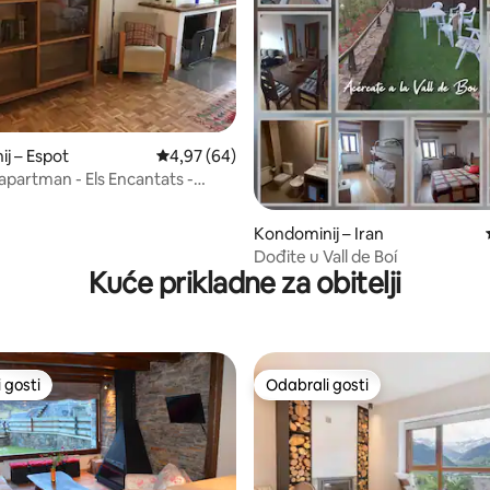
5, recenzija: 40
j – Espot
Prosječna ocjena: 4,97/5, recenzija: 64
4,97 (64)
 apartman - Els Encantats -
Kondominij – Iran
Dođite u Vall de Boí
Kuće prikladne za obitelji
 gosti
Odabrali gosti
 gosti
Odabrali gosti