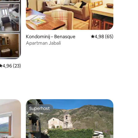
Kondominij – Benasque
Prosječna ocjena: 4,98
4,98 (65)
Apartman Jabalí
Prosječna ocjena: 4,96/5, recenzija: 23
4,96 (23)
Superhost
Superhost