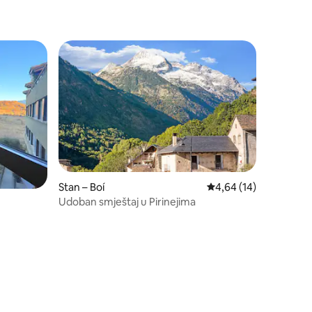
Stan – Boí
Prosječna ocjena: 4,64
4,64 (14)
Udoban smještaj u Pirinejima