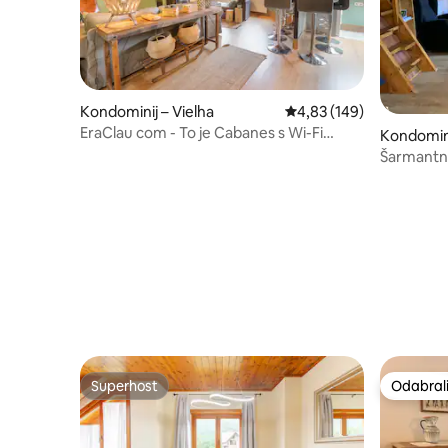
Kondominij – Vielha
Prosječna ocjena: 4,83/5
4,83 (149)
EraClau com - To je Cabanes s Wi-Fi
Kondominij
mrežom u Vielhi
Šarmantno
Superhost
Odabrali
Superhost
Odabrali