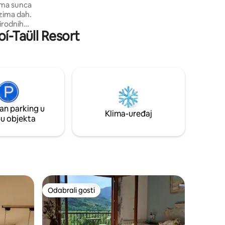
ima sunca
tradicionalna kuhinja, avangardna
uzima dah.
kuhinja.
rirodnih
oí-Taüll Resort
imo mjesto
 Smještena
 selu
jogu,
m jezerima
točište za
m cijele
an parking u
Klima-uređaj
pu objekta
Odabrali gosti
Odabrali gosti