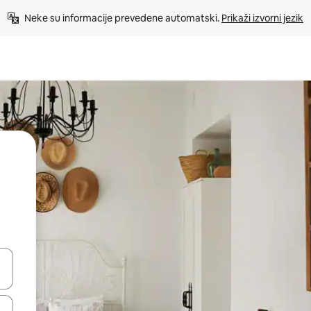
Neke su informacije prevedene automatski. 
Prikaži izvorni jezik
dati koristeći se strelicama prema gore i prema dolje, kao i dodirom i