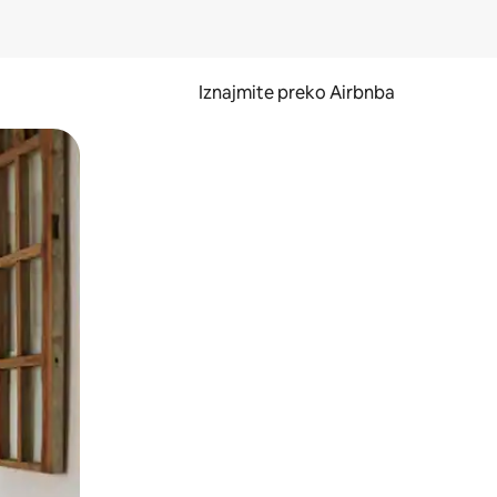
Iznajmite preko Airbnba
li prelaskom prstom po zaslonu.