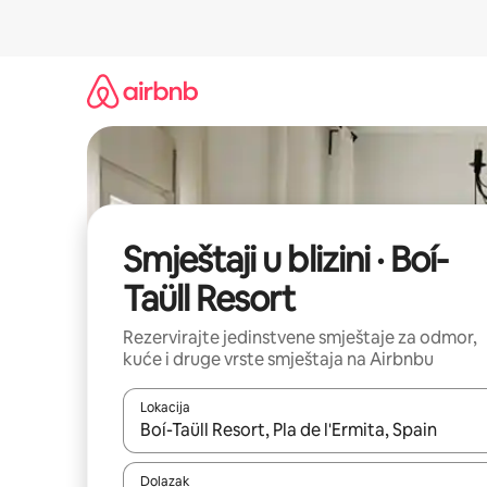
Prijeđi
na
sadržaj
Smještaji u blizini · Boí-
Taüll Resort
Rezervirajte jedinstvene smještaje za odmor,
kuće i druge vrste smještaja na Airbnbu
Lokacija
Kada budu dostupni rezultati, moći ćete ih pregle
Dolazak