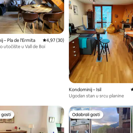
, recenzija: 149
 – Pla de l'Ermita
Prosječna ocjena: 4,97/5, recenzija: 30
4,97 (30)
 utočište u Vall de Boí
Kondominij – Isil
P
Ugodan stan u srcu planine
 gosti
Odabrali gosti
 gosti
Odabrali gosti