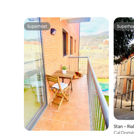
Superhost
Superho
Superhost
Superho
Stan – Ria
Cal Domèn