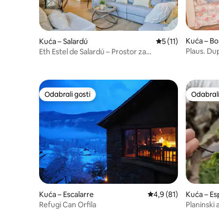
Kuća – Bo
Kuća – Salardú
Prosječna ocjena: 5
5 (11)
Plaus. Du
Eth Estel de Salardú – Prostor za
parkiranje – Klima-uređaj– Park udaljen 1
minutu – 5 televizora
Odabrali gosti
Odabrali
Odabrali gosti
Odabrali
Kuća – Escalarre
Prosječna ocjena: 4,9/
4,9 (81)
Kuća – Es
Refugi Can Orfila
Planinski