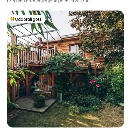
Predivna prenamijenjena pećnica za kruh
Odabrali gosti
Među najviše rangiranima s oznakom „Odabrali gosti”