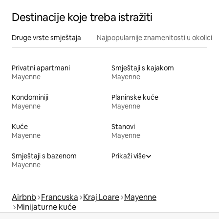
Destinacije koje treba istražiti
Druge vrste smještaja
Najpopularnije znamenitosti u okolici
Privatni apartmani
Smještaji s kajakom
Mayenne
Mayenne
Kondominiji
Planinske kuće
Mayenne
Mayenne
Kuće
Stanovi
Mayenne
Mayenne
Smještaji s bazenom
Prikaži više
Mayenne
Airbnb
Francuska
Kraj Loare
Mayenne
Minijaturne kuće