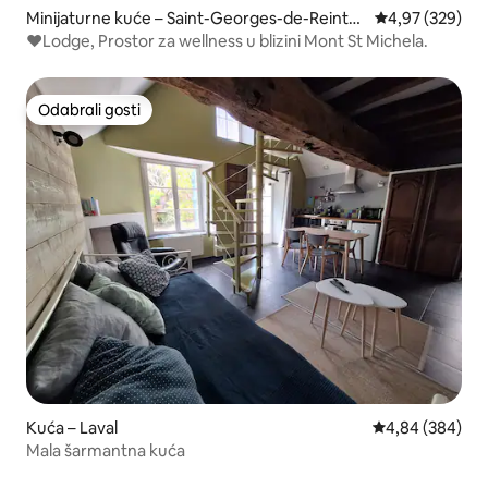
Minijaturne kuće – Saint-Georges-de-Reinte
Prosječna ocjen
4,97 (329)
mbault
❤️Lodge, Prostor za wellness u blizini Mont St Michela.
Odabrali gosti
Odabrali gosti
Kuća – Laval
Prosječna ocjen
4,84 (384)
Mala šarmantna kuća