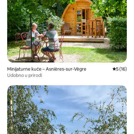
Minijaturne kuće – Asnières-sur-Vègre
Prosječna 
5 (16)
Udobno u prirodi