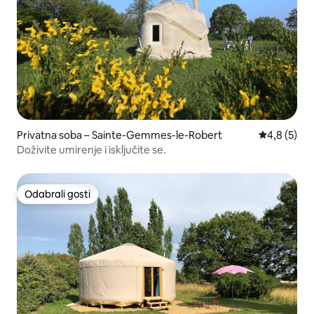
Privatna soba – Sainte-Gemmes-le-Robert
Prosječna o
4,8 (5)
Doživite umirenje i isključite se.
Odabrali gosti
Odabrali gosti