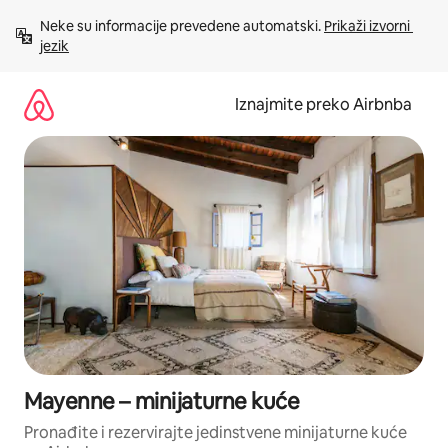
Prijeđi
Neke su informacije prevedene automatski. 
Prikaži izvorni 
na
jezik
sadržaj
Iznajmite preko Airbnba
Mayenne – minijaturne kuće
Pronađite i rezervirajte jedinstvene minijaturne kuće