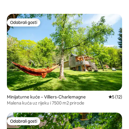
Odabrali gosti
Odabrali gosti
Minijaturne kuće – Villiers-Charlemagne
Prosječna 
5 (12)
Malena kuća uz rijeku i 7500 m2 prirode
Odabrali gosti
Odabrali gosti