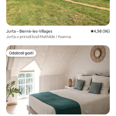
Jurta – Bierné-les-Villages
Prosječna ocje
4,98 (96)
Jurta u prirodi kod Mathilde i Yoanna.
Odabrali gosti
Odabrali gosti