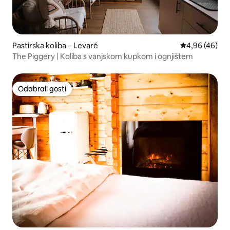
Pastirska koliba – Levaré
Prosječna ocje
4,96 (46)
The Piggery | Koliba s vanjskom kupkom i ognjištem
Odabrali gosti
Odabrali gosti