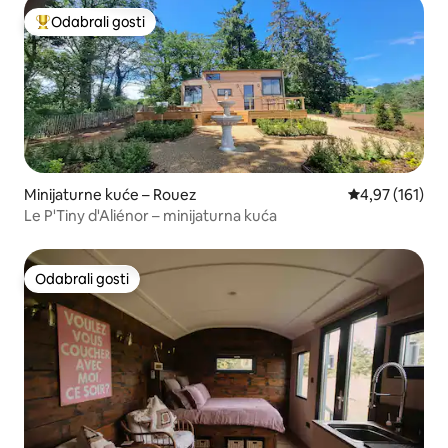
Odabrali gosti
Među najviše rangiranima s oznakom „Odabrali gosti”
Minijaturne kuće – Rouez
Prosječna ocjen
4,97 (161)
Le P'Tiny d'Aliénor – minijaturna kuća
Odabrali gosti
Odabrali gosti