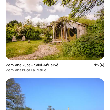
Zemljane kuće – Saint-M'Hervé
Prosječna
5 (4)
Zemljana kuća La Prairie