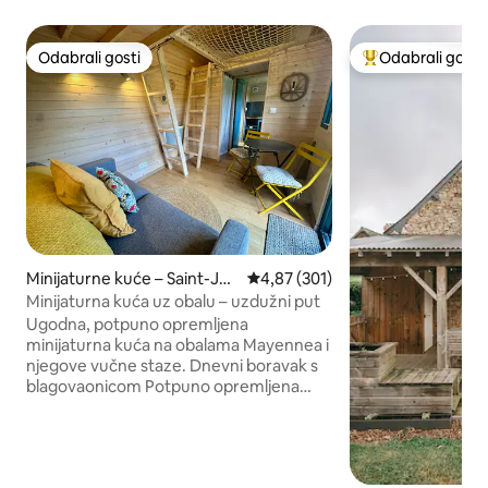
Odabrali gosti
Odabrali gosti
Odabrali gosti
Među najviše ran
Minijaturne kuće – Saint-Jea
Prosječna ocjena: 4,87/5, recenzi
4,87 (301)
n-sur-Mayenne
Minijaturna kuća uz obalu – uzdužni put
Ugodna, potpuno opremljena
minijaturna kuća na obalama Mayennea i
njegove vučne staze. Dnevni boravak s
blagovaonicom Potpuno opremljena
kuhinja (hladnjak, ploča za kuhanje,
mikrovalna pećnica s grijačem) Tuš-
kabina s umivaonikom i WC školjkom
Dvije spavaće sobe u potkrovlju (jedna s