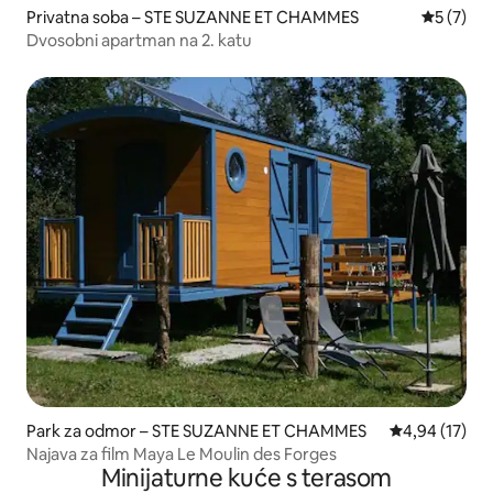
Privatna soba – STE SUZANNE ET CHAMMES
Prosječna
5 (7)
Dvosobni apartman na 2. katu
Park za odmor – STE SUZANNE ET CHAMMES
Prosječna ocje
4,94 (17)
Najava za film Maya Le Moulin des Forges
Minijaturne kuće s terasom