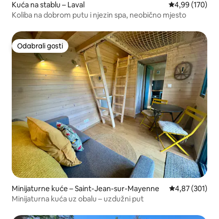
Kuća na stablu – Laval
Prosječna ocjen
4,99 (170)
Koliba na dobrom putu i njezin spa, neobično mjesto
Odabrali gosti
Odabrali gosti
Minijaturne kuće – Saint-Jean-sur-Mayenne
Prosječna ocjen
4,87 (301)
Minijaturna kuća uz obalu – uzdužni put