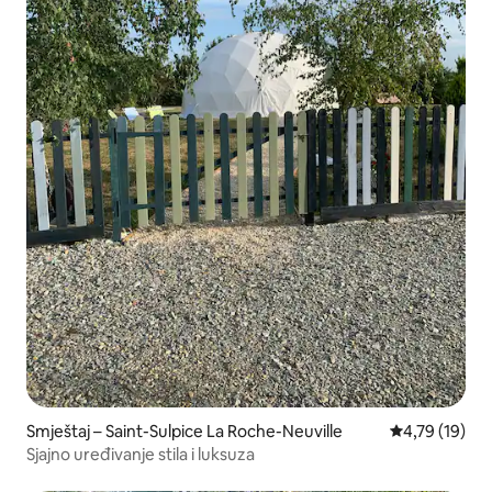
Smještaj – Saint-Sulpice La Roche-Neuville
Prosječna ocje
4,79 (19)
Sjajno uređivanje stila i luksuza