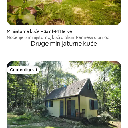
Minijaturne kuće – Saint-M'Hervé
Noćenje u minijaturnoj kući u blizini Rennesa u prirodi
Druge minijaturne kuće
Odabrali gosti
Odabrali gosti