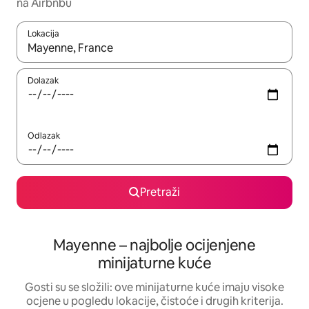
na Airbnbu
Lokacija
Kada budu dostupni rezultati, moći ćete ih pregledati koristeći
Dolazak
Odlazak
Pretraži
Mayenne – najbolje ocijenjene
minijaturne kuće
Gosti su se složili: ove minijaturne kuće imaju visoke
ocjene u pogledu lokacije, čistoće i drugih kriterija.