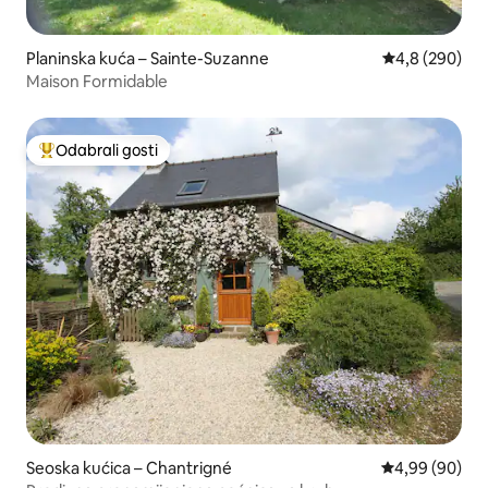
Planinska kuća – Sainte-Suzanne
Prosječna ocje
4,8 (290)
Maison Formidable
Odabrali gosti
Među najviše rangiranima s oznakom „Odabrali gosti”
Seoska kućica – Chantrigné
Prosječna ocje
4,99 (90)