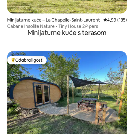
Minijaturne kuće – La Chapelle-Saint-Laurent
Prosječna ocjen
4,99 (135)
Cabane Insolite Nature - Tiny House 2/4pers
Minijaturne kuće s terasom
Odabrali gosti
Među najviše rangiranima s oznakom „Odabrali gosti”