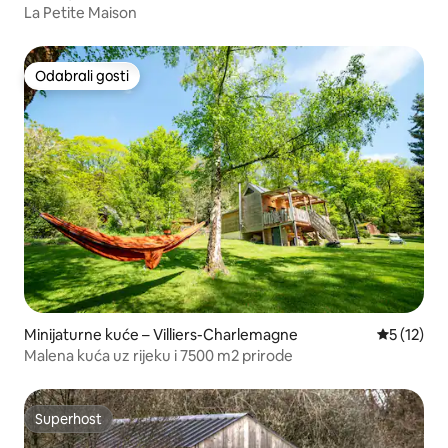
La Petite Maison
Odabrali gosti
Odabrali gosti
Minijaturne kuće – Villiers-Charlemagne
Prosječna 
5 (12)
Malena kuća uz rijeku i 7500 m2 prirode
Superhost
Superhost