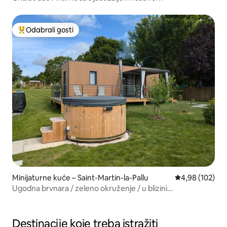
Odabrali gosti
Među najviše rangiranima s oznakom „Odabrali gosti”
Minijaturne kuće – Saint-Martin-la-Pallu
Prosječna ocjen
4,98 (102)
Ugodna brvnara / zeleno okruženje / u blizini
Futuroscopea
Destinacije koje treba istražiti