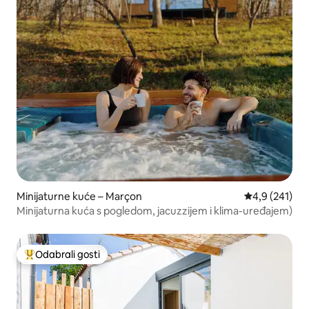
Minijaturne kuće – Marçon
Prosječna ocje
4,9 (241)
Minijaturna kuća s pogledom, jacuzzijem i klima-uređajem)
Odabrali gosti
Među najviše rangiranima s oznakom „Odabrali gosti”