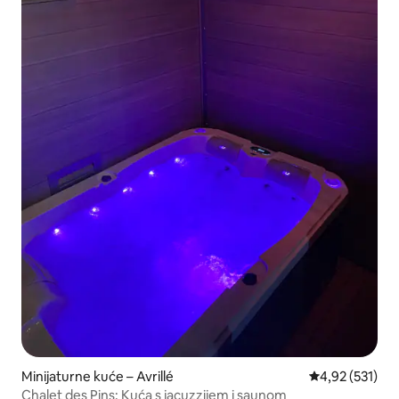
Minijaturne kuće – Avrillé
Prosječna ocjen
4,92 (531)
Chalet des Pins: Kuća s jacuzzijem i saunom