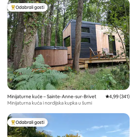
Odabrali gosti
Među najviše rangiranima s oznakom „Odabrali gosti”
Minijaturne kuće – Sainte-Anne-sur-Brivet
Prosječna ocjen
4,99 (341)
Minijaturna kuća i nordijska kupka u šumi
Odabrali gosti
Među najviše rangiranima s oznakom „Odabrali gosti”