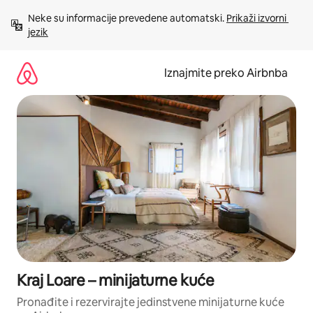
Prijeđi
Neke su informacije prevedene automatski. 
Prikaži izvorni 
na
jezik
sadržaj
Iznajmite preko Airbnba
Kraj Loare – minijaturne kuće
Pronađite i rezervirajte jedinstvene minijaturne kuće