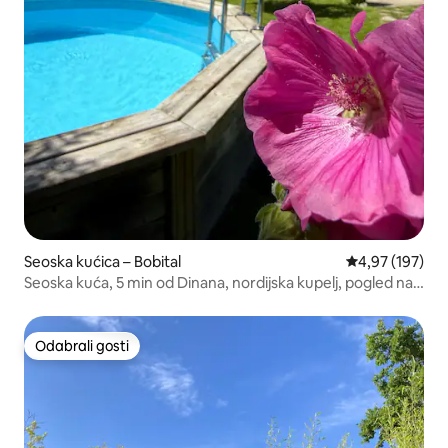
Seoska kućica – Bobital
Prosječna ocjen
4,97 (197)
Seoska kuća, 5 min od Dinana, nordijska kupelj, pogled na
vrt
Odabrali gosti
Odabrali gosti