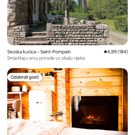
Seoska kućica – Saint-Pompain
Prosječna ocjen
4,99 (184)
Smještaj u srcu prirode uz obalu rijeke
Odabrali gosti
Odabrali gosti