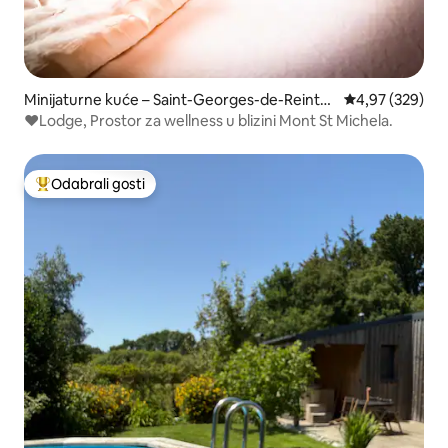
Minijaturne kuće – Saint-Georges-de-Reinte
Prosječna ocjen
4,97 (329)
mbault
❤️Lodge, Prostor za wellness u blizini Mont St Michela.
Odabrali gosti
Među najviše rangiranima s oznakom „Odabrali gosti”