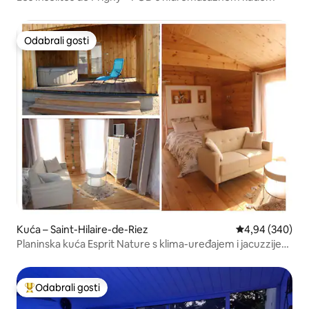
Odabrali gosti
Odabrali gosti
Kuća – Saint-Hilaire-de-Riez
Prosječna ocjen
4,94 (340)
Planinska kuća Esprit Nature s klima-uređajem i jacuzzijem
za 2 osobe.
Odabrali gosti
Među najviše rangiranima s oznakom „Odabrali gosti”