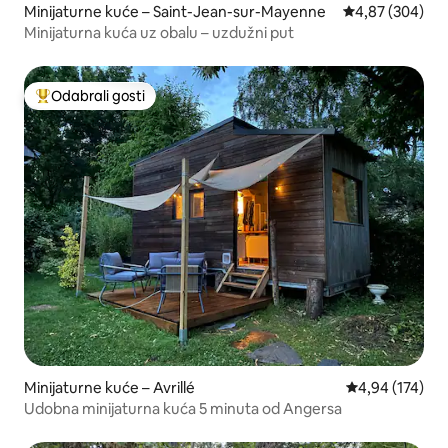
Minijaturne kuće – Saint-Jean-sur-Mayenne
Prosječna ocjen
4,87 (304)
Minijaturna kuća uz obalu – uzdužni put
Odabrali gosti
Među najviše rangiranima s oznakom „Odabrali gosti”
Minijaturne kuće – Avrillé
Prosječna ocjen
4,94 (174)
Udobna minijaturna kuća 5 minuta od Angersa