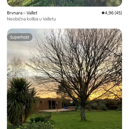
Brvnara – Vallet
Prosječna ocje
4,96 (45)
Neobična koliba u Valletu
Superhost
Superhost