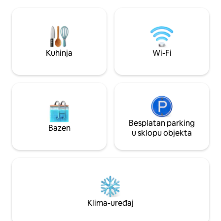
je opremljena umivaonikom, WC
dopuštena je samo 
školjkom i tuš-kabinom. Napomena: tuš-
Krevet je namješte
kabina je visoka 1,85 m! POSEBNA
ručnici. Plancha.
PONUDA: 10 % popusta za 2 noćenja
radnim danima + vikendom izvan sezone
15 % popusta za 3 ili više noćenja
Kuhinja
Wi-Fi
Besplatan parking
Bazen
u sklopu objekta
Klima-uređaj