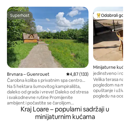
Superhost
Odabrali gosti
Superhost
Među najviše ran
Minijaturne kuće –
de-Monts
jedinstveno i roma
Brvnara – Guenrouet
Prosječna ocjena: 4,87/5, recenzi
4,87 (133)
pogledom na mor
Velika terasa na k
Čarobna koliba s privatnim spa centrom i
pogledom na more,
doručkom
Na 5 hektara šumovitog kampirališta,
opuštanje i uživan
daleko od grada i vreve! Daleko od stresa
pogledu na ocean i
i svakodnevne rutine Promijenite
mjesto za punjenje
ambijent i počastite se čarolijom
uživanje u pogledu
Kraj Loare – popularni sadržaji u
bajkovite noći! Čarobna koliba od 9 m² za
brodove i jahte. Pr
dvije osobe s PRIVATNOM
minijaturnim kućama
podnožju kreveta,
hidromasažnom kadom i doručkom. Svi
uz zvuk valova! I
ručnici i posteljina su osigurani. Brvnara
plaža ispred, Fro