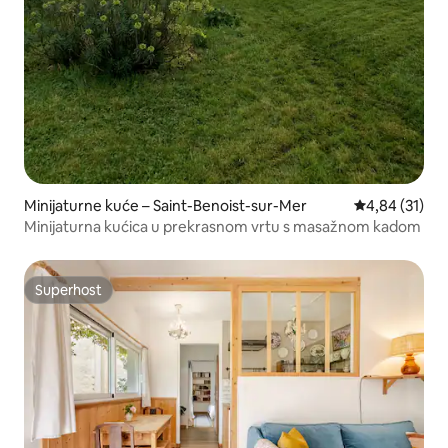
Minijaturne kuće – Saint-Benoist-sur-Mer
Prosječna ocje
4,84 (31)
Minijaturna kućica u prekrasnom vrtu s masažnom kadom
Superhost
Superhost