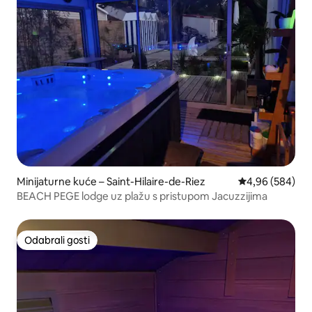
Minijaturne kuće – Saint-Hilaire-de-Riez
Prosječna ocjen
4,96 (584)
BEACH PEGE lodge uz plažu s pristupom Jacuzzijima
Odabrali gosti
Odabrali gosti