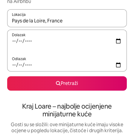
na Airbnbu
Lokacija
Kada budu dostupni rezultati, moći ćete ih pregledati koristeći
Dolazak
Odlazak
Pretraži
Kraj Loare – najbolje ocijenjene
minijaturne kuće
Gosti su se složili: ove minijaturne kuće imaju visoke
ocjene u pogledu lokacije, čistoće i drugih kriterija.