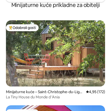
Minijaturne kuće prikladne za obitelji
Odabrali gosti
Među najviše rangiranima s oznakom „Odabrali gosti”
Minijaturne kuće – Saint-Christophe-du-Ligne
Prosječna ocjen
4,95 (172)
ron
La Tiny House du Monde d 'Ania