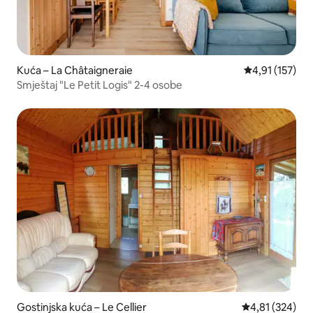
Kuća – La Châtaigneraie
Prosječna ocje
4,91 (157)
Smještaj "Le Petit Logis" 2-4 osobe
Gostinjska kuća – Le Cellier
Prosječna ocjen
4,81 (324)