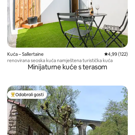
Kuća – Sallertaine
Prosječna ocjen
4,99 (122)
renovirana seoska kuća namještena turistička kuća
Minijaturne kuće s terasom
Odabrali gosti
Među najviše rangiranima s oznakom „Odabrali gosti”