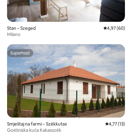
Stan – Szeged
Prosječna ocje
4,97 (60)
Milano
Superhost
Superhost
Smještaj na farmi – Székkutas
Prosječna ocj
4,77 (13)
Gostinjska kuća Kakasszék