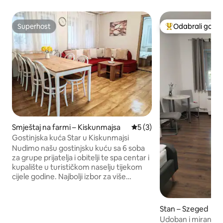
Superhost
Odabrali gosti
Superhost
Među najviše ran
Smještaj na farmi – Kiskunmajsa
Prosječna ocjena: 5/5, rece
5 (3)
Gostinjska kuća Star u Kiskunmajsi
Nudimo našu gostinjsku kuću sa 6 soba
za grupe prijatelja i obitelji te spa centar i
kupalište u turističkom naselju tijekom
cijele godine. Najbolji izbor za više
generacija. Želimo vam dobrodošlicu za
najviše 12 osoba, s potpuno
opremljenom američkom kuhinjom na
Stan – Szeged
dva kata, velikom natkrivenom terasom,
Udoban i miran st