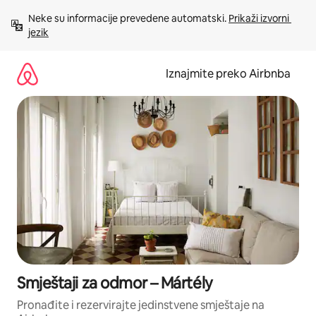
Prijeđi
Neke su informacije prevedene automatski. 
Prikaži izvorni 
na
jezik
sadržaj
Iznajmite preko Airbnba
Smještaji za odmor – Mártély
Pronađite i rezervirajte jedinstvene smještaje na