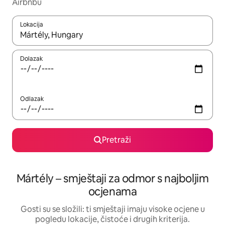
Airbnbu
Lokacija
Kada budu dostupni rezultati, moći ćete ih pregledati koristeći
Dolazak
Odlazak
Pretraži
Mártély – smještaji za odmor s najboljim
ocjenama
Gosti su se složili: ti smještaji imaju visoke ocjene u
pogledu lokacije, čistoće i drugih kriterija.