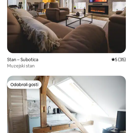
Stan – Subotica
Prosječna 
5 (35)
Muzejski stan
Odabrali gosti
Odabrali gosti