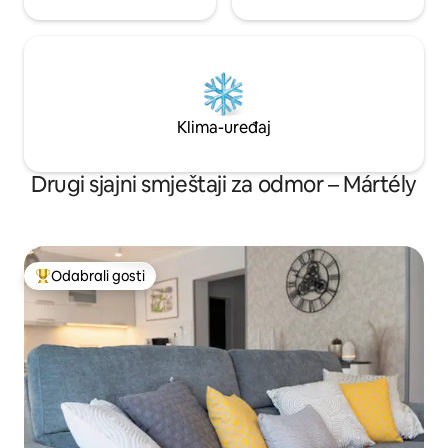
Klima-uređaj
Drugi sjajni smještaji za odmor – Mártély
Odabrali gosti
Među najviše rangiranima s oznakom „Odabrali gosti”