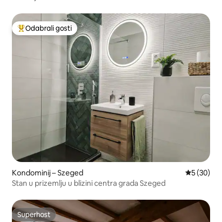
Odabrali gosti
Među najviše rangiranima s oznakom „Odabrali gosti”
Kondominij – Szeged
Prosječna o
5 (30)
Stan u prizemlju u blizini centra grada Szeged
Superhost
Superhost