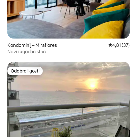
Kondominij – Miraflores
Prosječna ocje
4,81 (37)
Novi i ugodan stan
Odabrali gosti
Odabrali gosti