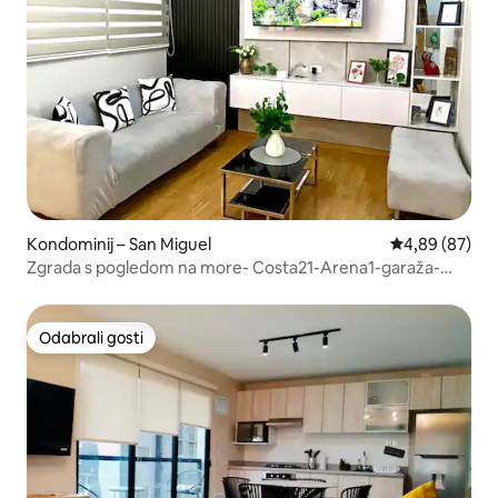
Kondominij – San Miguel
Prosječna ocje
4,89 (87)
Zgrada s pogledom na more- Costa21-Arena1-garaža-
bazen
Odabrali gosti
Odabrali gosti