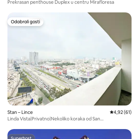
Prekrasan penthouse Duplex u centru Mirafloresa
Odabrali gosti
Odabrali gosti
Stan – Lince
Prosječna ocje
4,92 (61)
Linda Vista|Privatno|Nekoliko koraka od San
Isidra|Uključena garaža
Superhost