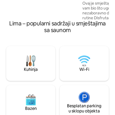
teretanom, saunom, dječjim
Bazen
Ovaj je smještaj pa
igraonicama, bazenom, jacuzzijem i 24-
vam bio što ugodnij
satnim osiguranjem (zajedničke
nezaboravno doživj
prostorije mogu biti zatvorene zbog
rutine DIsfruta del
pandemije bolesti COVID-19)
Lima – popularni sadržaji u smještajima
aktivnosti Soba o
Fi-jem i pojačalom
sa saunom
Opremljena kuhinj
soba s dvosjedom, 
jedrenje, privatn
prostranim ormarom Krevet u 
spavaćoj sobi s o
Prostori za rekrea
Odrasli u bazenu 
Igre za djecu Druš
Kuhinja
Wi-Fi
roštilj, Prostor za 
Besplatan parking
Bazen
u sklopu objekta