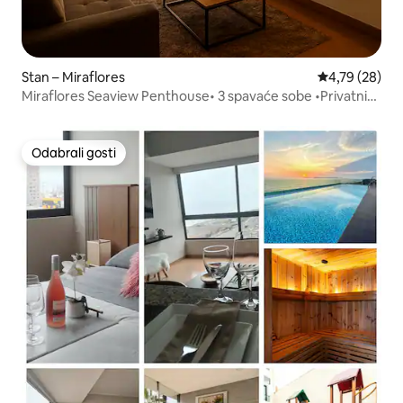
Stan – Miraflores
Prosječna ocje
4,79 (28)
Miraflores Seaview Penthouse• 3 spavaće sobe •Privatni
balkon
Odabrali gosti
Odabrali gosti