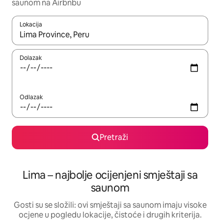
saunom na Airbnbu
Lokacija
Kada budu dostupni rezultati, moći ćete ih pregledati koristeći
Dolazak
Odlazak
Pretraži
Lima – najbolje ocijenjeni smještaji sa
saunom
Gosti su se složili: ovi smještaji sa saunom imaju visoke
ocjene u pogledu lokacije, čistoće i drugih kriterija.