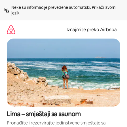
Prijeđi
Neke su informacije prevedene automatski. 
Prikaži izvorni 
na
jezik
sadržaj
Iznajmite preko Airbnba
Lima – smještaji sa saunom
Pronađite i rezervirajte jedinstvene smještaje sa