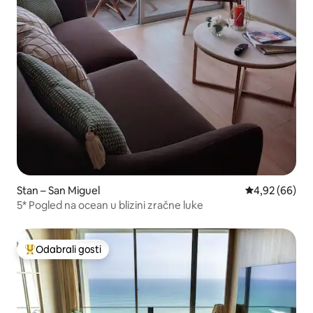
Stan – San Miguel
Prosječna ocje
4,92 (66)
5* Pogled na ocean u blizini zračne luke
Odabrali gosti
Među najviše rangiranima s oznakom „Odabrali gosti”