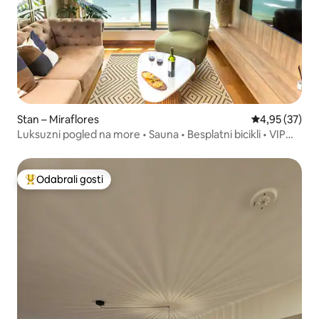
Stan – Miraflores
Prosječna ocje
4,95 (37)
Luksuzni pogled na more • Sauna • Besplatni bicikli • VIP
tura • VIP kuhar
Odabrali gosti
Među najviše rangiranima s oznakom „Odabrali gosti”