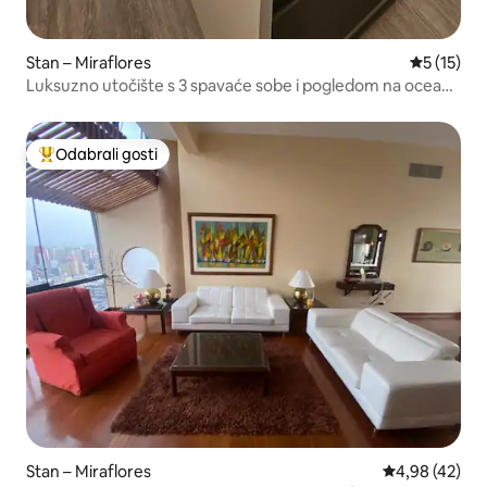
Stan – Miraflores
Prosječna 
5 (15)
Luksuzno utočište s 3 spavaće sobe i pogledom na ocean |
Bazen i vrhunska lokacija
Odabrali gosti
Među najviše rangiranima s oznakom „Odabrali gosti”
Stan – Miraflores
Prosječna ocje
4,98 (42)