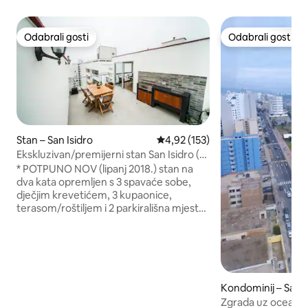
Odabrali gosti
Odabrali gosti
Odabrali gosti
Odabrali gosti
Stan – San Isidro
Prosječna ocjena: 4,92/5, recenz
4,92 (153)
Ekskluzivan/premijerni stan San Isidro (3
spavaće sobe/3 kupaonice)
* POTPUNO NOV (lipanj 2018.) stan na
dva kata opremljen s 3 spavaće sobe,
dječjim krevetićem, 3 kupaonice,
terasom/roštiljem i 2 parkirališna mjesta.
* Nalazi se u ekskluzivnom/100%
sigurnom području (San Isidro): ~ 600
metara Starbucks, kafići i banke ~ 500
metara od kluba Golf Lima (za šetnju ili
trčanje) ~ 500 metara od klinike SANNA
~ 800 metara od trgovačkog centra
Kondominij – San 
Salaverry (najnoviji u Limi) * Zgrada s
Zgrada uz ocean –