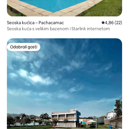
Seoska kućica – Pachacamac
Prosječna ocje
4,86 (22)
Seoska kuća s velikim bazenom i Starlink internetom
Odabrali gosti
Odabrali gosti