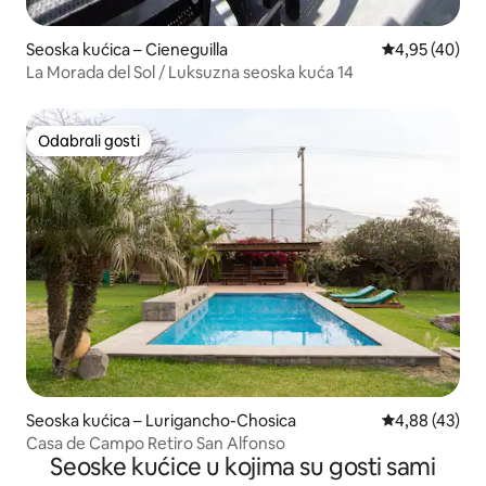
Seoska kućica – Cieneguilla
Prosječna ocje
4,95 (40)
La Morada del Sol / Luksuzna seoska kuća 14
Odabrali gosti
Odabrali gosti
Seoska kućica – Lurigancho-Chosica
Prosječna ocje
4,88 (43)
Casa de Campo Retiro San Alfonso
Seoske kućice u kojima su gosti sami