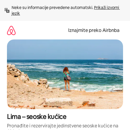
Prijeđi
Neke su informacije prevedene automatski. 
Prikaži izvorni 
na
jezik
sadržaj
Iznajmite preko Airbnba
Lima – seoske kućice
Pronađite i rezervirajte jedinstvene seoske kućice na