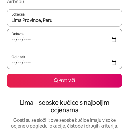
Airbnbu
Lokacija
Kada budu dostupni rezultati, moći ćete ih pregledati koristeći
Dolazak
Odlazak
Pretraži
Lima – seoske kućice s najboljim
ocjenama
Gosti su se složili: ove seoske kućice imaju visoke
ocjene u pogledu lokacije, čistoće i drugih kriterija.