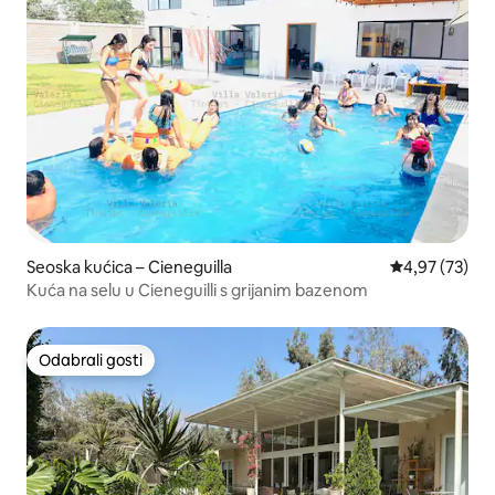
Seoska kućica – Cieneguilla
Prosječna ocje
4,97 (73)
Kuća na selu u Cieneguilli s grijanim bazenom
Odabrali gosti
Odabrali gosti