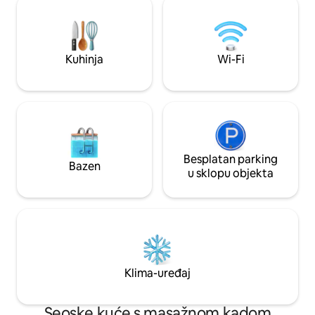
s divovskim proz
društvene prostore, TV sobu; kućnu
zapaliti kamin uz 
kuhinju. Bazen je vrlo udoban (4 x 11 i
1,20) i ima TV s Brayjem. Dostupan je
satelitski internet.
Kuhinja
Wi-Fi
Besplatan parking
Bazen
u sklopu objekta
Klima-uređaj
Seoske kuće s masažnom kadom