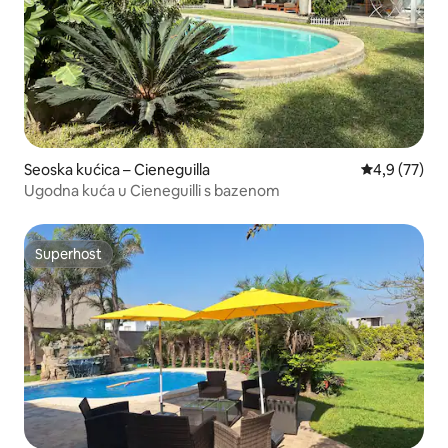
Seoska kućica – Cieneguilla
Prosječna ocj
4,9 (77)
Ugodna kuća u Cieneguilli s bazenom
Superhost
Superhost