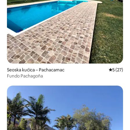
Seoska kućica – Pachacamac
Prosječna 
5 (27)
Fundo Pachagoña