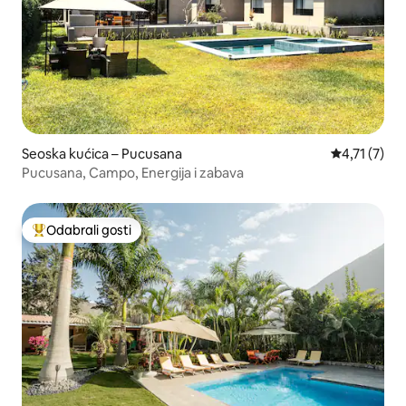
Seoska kućica – Pucusana
Prosječna oc
4,71 (7)
Pucusana, Campo, Energija i zabava
Odabrali gosti
Među najviše rangiranima s oznakom „Odabrali gosti”