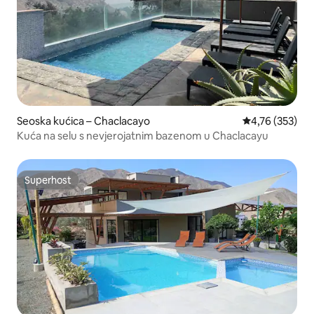
Seoska kućica – Chaclacayo
Prosječna ocjen
4,76 (353)
Kuća na selu s nevjerojatnim bazenom u Chaclacayu
Superhost
Superhost