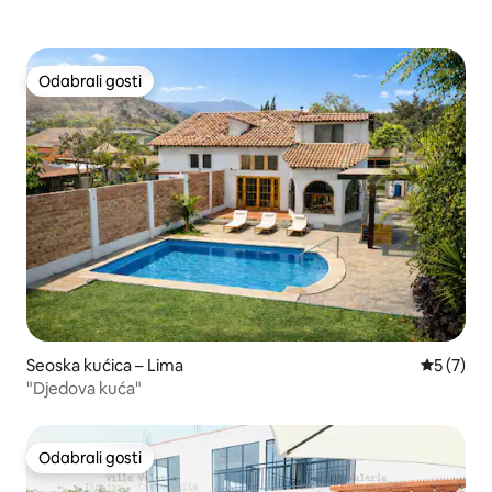
Odabrali gosti
Odabrali gosti
Seoska kućica – Lima
Prosječna
5 (7)
"Djedova kuća"
Odabrali gosti
Odabrali gosti