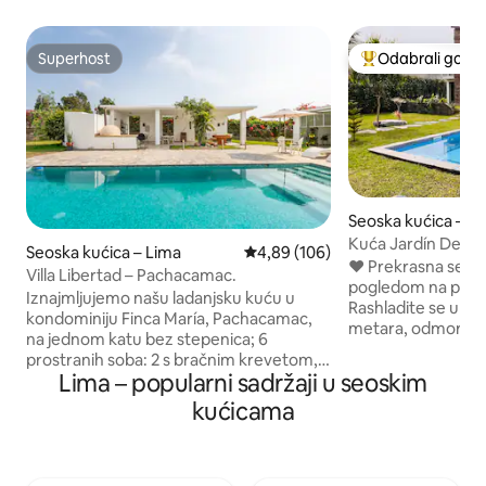
Superhost
Odabrali gosti
Superhost
Među najviše ran
Seoska kućica – Ci
Kuća Jardín Del Va
Seoska kućica – Lima
Prosječna ocjena: 4,89/5, recenzi
4,89 (106)
❤️ Prekrasna seos
Villa Libertad – Pachacamac.
pogledom na planin
Iznajmljujemo našu ladanjsku kuću u
Rashladite se u ve
kondominiju Finca María, Pachacamac,
metara, odmorite s
na jednom katu bez stepenica; 6
ležaljkama ili zaš
prostranih soba: 2 s bračnim krevetom, 2
travnjaku ispod s
Lima – popularni sadržaji u seoskim
s po dva kreveta i 2 s bračnim krevetom i
vrtu, gdje ćete pr
bračnim krevetom i kvadratnim i pola
kućicama
cijele godine. U vr
c/u; svaka spavaća soba s prostranom i
druženje i opušta
kupaonicom s WC-om, sve od
kuhinju modernog
travertinskog mramora. Ima dnevni
boravku možete vi
boravak, blagovaonicu, kuhinju,