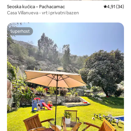
Seoska kućica – Pachacamac
Prosječna ocje
4,91 (34)
Casa Villanueva - vrt i privatni bazen
Superhost
Superhost