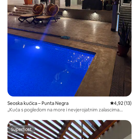
Seoska kućica – Punta Negra
Prosječna ocje
4,92 (13)
„Kuća s pogledom na more i nevjerojatnim zalascima
sunca”
Superhost
Superhost