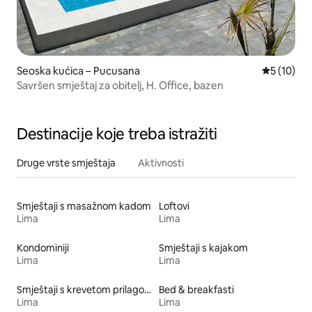
Seoska kućica – Pucusana
Prosječna 
5 (10)
Savršen smještaj za obitelj, H. Office, bazen
Destinacije koje treba istražiti
Druge vrste smještaja
Aktivnosti
Smještaji s masažnom kadom
Loftovi
Lima
Lima
Kondominiji
Smještaji s kajakom
Lima
Lima
Smještaji s krevetom prilagođene visine
Bed & breakfasti
Lima
Lima