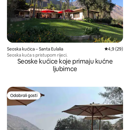
Seoska kućica – Santa Eulalia
Prosječna ocj
4,9 (29)
Seoska kuća s pristupom rijeci.
Seoske kućice koje primaju kućne
ljubimce
Odabrali gosti
Odabrali gosti