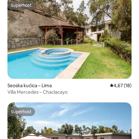
Superhost
Superhost
Seoska kućica – Lima
Prosječna ocje
4,67 (18)
Villa Mercedes – Chaclacayo
Superhost
Superhost