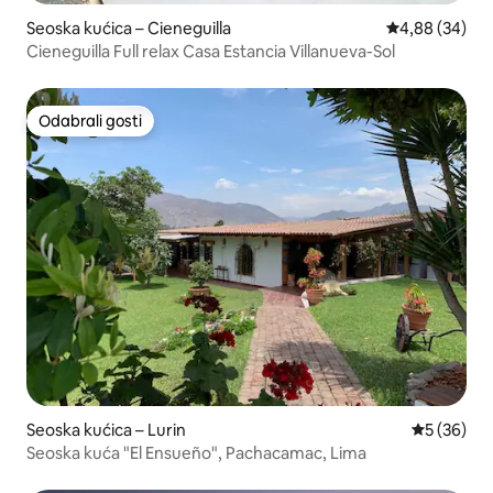
Seoska kućica – Cieneguilla
Prosječna ocje
4,88 (34)
Cieneguilla Full relax Casa Estancia Villanueva-Sol
Odabrali gosti
Odabrali gosti
Seoska kućica – Lurin
Prosječna o
5 (36)
Seoska kuća "El Ensueño", Pachacamac, Lima