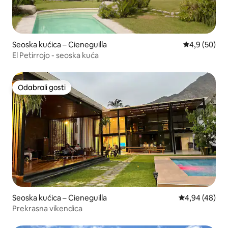
Seoska kućica – Cieneguilla
Prosječna ocj
4,9 (50)
El Petirrojo - seoska kuća
Odabrali gosti
Odabrali gosti
Seoska kućica – Cieneguilla
Prosječna ocje
4,94 (48)
Prekrasna vikendica