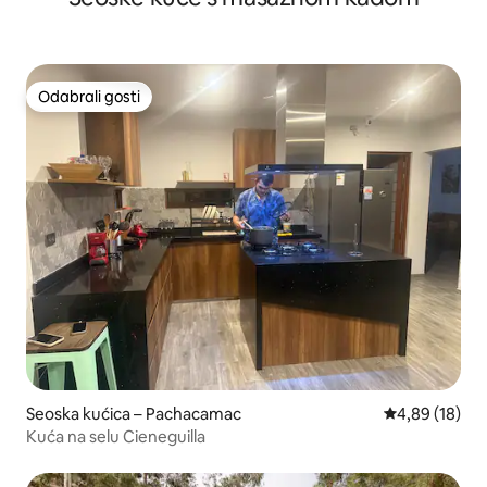
Odabrali gosti
Odabrali gosti
Seoska kućica – Pachacamac
Prosječna ocje
4,89 (18)
Kuća na selu Cieneguilla