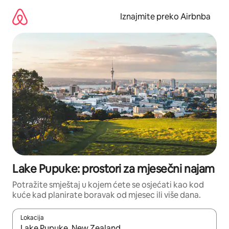
Prijeđi
na
Iznajmite preko Airbnba
sadržaj
Lake Pupuke: prostori za mjesečni najam
Potražite smještaj u kojem ćete se osjećati kao kod
kuće kad planirate boravak od mjesec ili više dana.
Lokacija
Kada budu dostupni rezultati, moći ćete ih pregledati koristeći