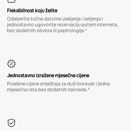
Fleksibilnost koju želite
Odaberite točne datume useljenja i iseljenja i
jednostavno ugovorite rezervaciju putem interneta,
bez dodatnih obveza ili papirologije.*
Jednostavno izražene mjesečne cijene
Posebne cijene smještaja za duži boravak i jedna
mjesečna rata bez dodatnih naknada.*