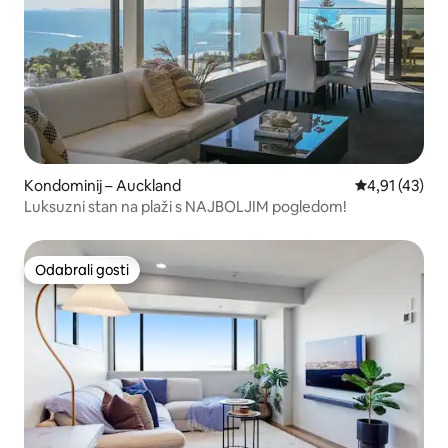
Kondominij – Auckland
Prosječna ocj
4,91 (43)
Luksuzni stan na plaži s NAJBOLJIM pogledom!
Odabrali gosti
Odabrali gosti