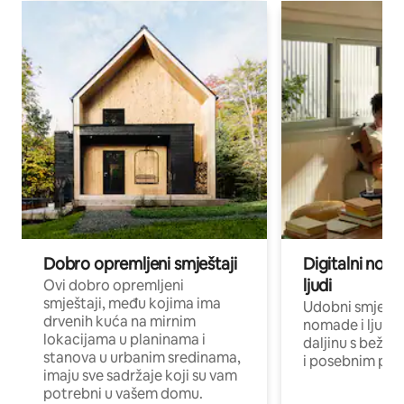
Dobro opremljeni smještaji
Digitalni noma
ljudi
Ovi dobro opremljeni
smještaji, među kojima ima
Udobni smještaj
drvenih kuća na mirnim
nomade i ljude 
lokacijama u planinama i
daljinu s bežič
stanova u urbanim sredinama,
i posebnim pro
imaju sve sadržaje koji su vam
potrebni u vašem domu.