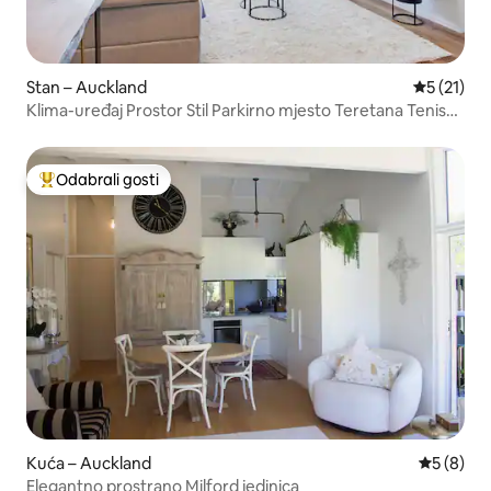
Stan – Auckland
Prosječna 
5 (21)
Klima-uređaj Prostor Stil Parkirno mjesto Teretana Teniski
teren Plaža
Odabrali gosti
Među najviše rangiranima s oznakom „Odabrali gosti”
Kuća – Auckland
Prosječna
5 (8)
Elegantno prostrano Milford jedinica