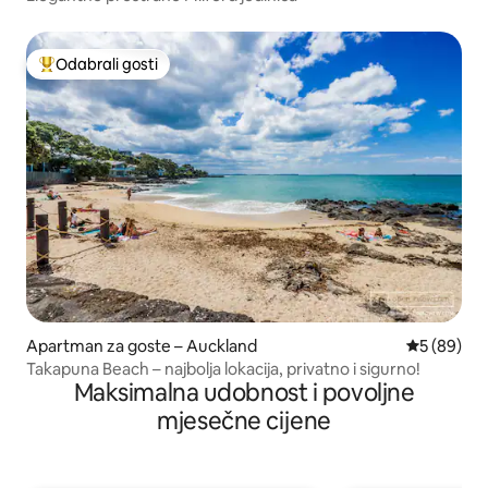
Odabrali gosti
Među najviše rangiranima s oznakom „Odabrali gosti”
Apartman za goste – Auckland
Prosječna o
5 (89)
Takapuna Beach – najbolja lokacija, privatno i sigurno!
Maksimalna udobnost i povoljne
mjesečne cijene