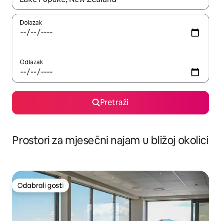
Dolazak
Odlazak
Pretraži
Prostori za mjesečni najam u bližoj okolici
Odabrali gosti
Odabrali gosti