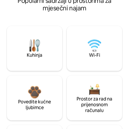
Popularni sadržaji u prostorima za
mjesečni najam
Kuhinja
Wi-Fi
Prostor za rad na
Povedite kućne
prijenosnom
ljubimce
računalu