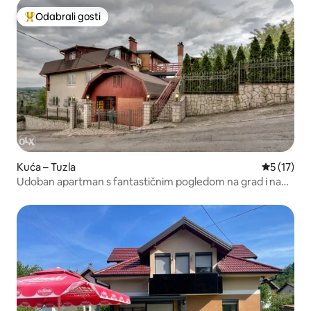
Odabrali gosti
Među najviše rangiranima s oznakom „Odabrali gosti”
Kuća – Tuzla
Prosječna 
5 (17)
Udoban apartman s fantastičnim pogledom na grad i na
maloj udaljenosti od središta grada