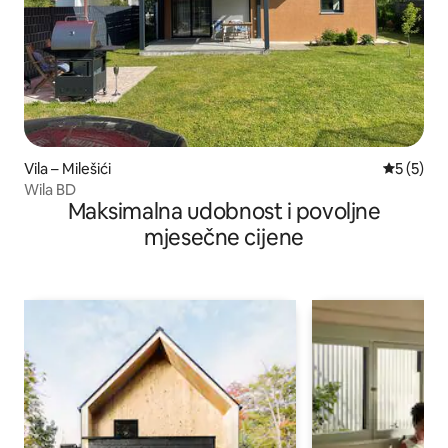
Vila – Milešići
Prosječna
5 (5)
Wila BD
Maksimalna udobnost i povoljne
mjesečne cijene