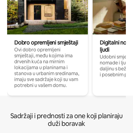
Dobro opremljeni smještaji
Digitalni noma
ljudi
Ovi dobro opremljeni
smještaji, među kojima ima
Udobni smještaj
drvenih kuća na mirnim
nomade i ljude 
lokacijama u planinama i
daljinu s bežič
stanova u urbanim sredinama,
i posebnim pro
imaju sve sadržaje koji su vam
potrebni u vašem domu.
Sadržaji i prednosti za one koji planiraju
duži boravak