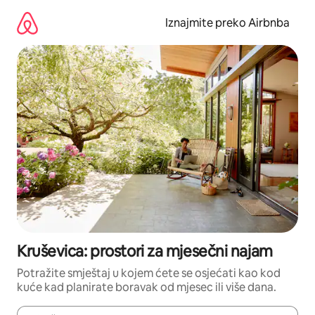
Prijeđi
na
Iznajmite preko Airbnba
sadržaj
Kruševica: prostori za mjesečni najam
Potražite smještaj u kojem ćete se osjećati kao kod
kuće kad planirate boravak od mjesec ili više dana.