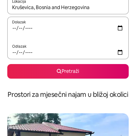
Lokacija
Kada budu dostupni rezultati, moći ćete ih pregledati koristeći
Dolazak
Odlazak
Pretraži
Prostori za mjesečni najam u bližoj okolici