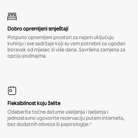
Dobro opremljeni smještaji
Potpuno opremljeni prostori za najam uključuju
kuhinju i sve sadržaje koji su vam potrebni za ugodan
boravak od mjesec ili više dana. Savršena zamjena za
opciju podnajma.
Fleksibilnost koju želite
Odaberite točne datume useljenja i iseljenja i
jednostavno ugovorite rezervaciju putem interneta,
bez dodatnih obveza ili papirologije.*