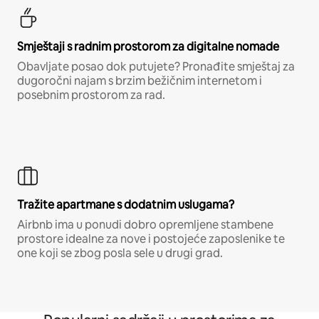
Smještaji s radnim prostorom za digitalne nomade
Obavljate posao dok putujete? Pronađite smještaj za
dugoročni najam s brzim bežičnim internetom i
posebnim prostorom za rad.
Tražite apartmane s dodatnim uslugama?
Airbnb ima u ponudi dobro opremljene stambene
prostore idealne za nove i postojeće zaposlenike te
one koji se zbog posla sele u drugi grad.