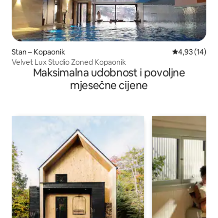
Stan – Kopaonik
Prosječna ocje
4,93 (14)
Velvet Lux Studio Zoned Kopaonik
Maksimalna udobnost i povoljne
mjesečne cijene