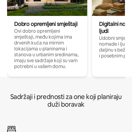
Dobro opremljeni smještaji
Digitalni noma
ljudi
Ovi dobro opremljeni
smještaji, među kojima ima
Udobni smještaj
drvenih kuća na mirnim
nomade i ljude 
lokacijama u planinama i
daljinu s bežič
stanova u urbanim sredinama,
i posebnim pro
imaju sve sadržaje koji su vam
potrebni u vašem domu.
Sadržaji i prednosti za one koji planiraju
duži boravak