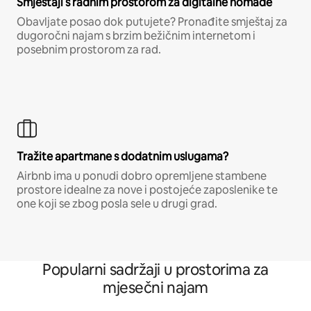
Smještaji s radnim prostorom za digitalne nomade
Obavljate posao dok putujete? Pronađite smještaj za
dugoročni najam s brzim bežičnim internetom i
posebnim prostorom za rad.
Tražite apartmane s dodatnim uslugama?
Airbnb ima u ponudi dobro opremljene stambene
prostore idealne za nove i postojeće zaposlenike te
one koji se zbog posla sele u drugi grad.
Popularni sadržaji u prostorima za
mjesečni najam