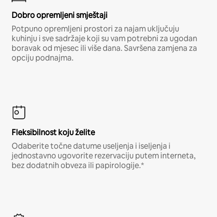
Dobro opremljeni smještaji
Potpuno opremljeni prostori za najam uključuju
kuhinju i sve sadržaje koji su vam potrebni za ugodan
boravak od mjesec ili više dana. Savršena zamjena za
opciju podnajma.
Fleksibilnost koju želite
Odaberite točne datume useljenja i iseljenja i
jednostavno ugovorite rezervaciju putem interneta,
bez dodatnih obveza ili papirologije.*