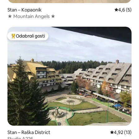
Stan – Kopaonik
Prosječna o
4,6 (5)
★ Mountain Angels ★
Odabrali gosti
Među najviše rangiranima s oznakom „Odabrali gosti”
Stan – Raška District
Prosječna ocje
4,92 (13)
Studio A226