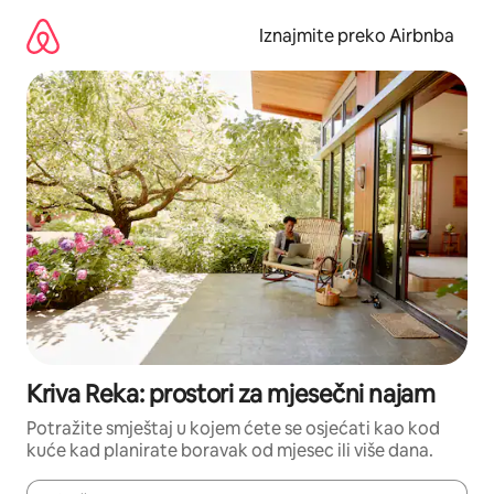
Prijeđi
na
Iznajmite preko Airbnba
sadržaj
Kriva Reka: prostori za mjesečni najam
Potražite smještaj u kojem ćete se osjećati kao kod
kuće kad planirate boravak od mjesec ili više dana.