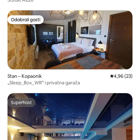
Odabrali gosti
Odabrali gosti
Stan – Kopaonik
Prosječna ocje
4,96 (23)
„Sleep_Box_WR” i privatna garaža
Superhost
Superhost