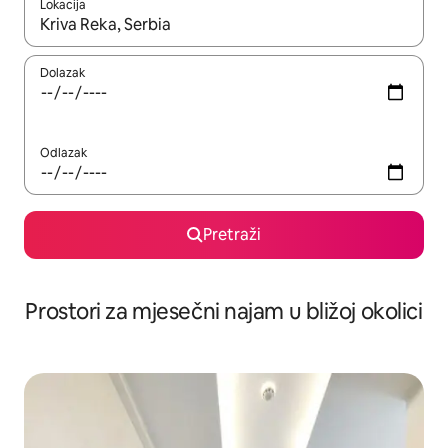
Lokacija
Kada budu dostupni rezultati, moći ćete ih pregledati koristeći
Dolazak
Odlazak
Pretraži
Prostori za mjesečni najam u bližoj okolici