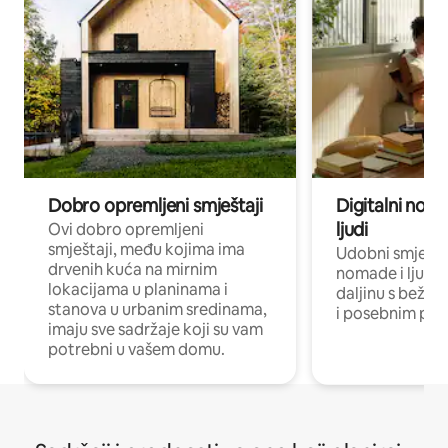
Dobro opremljeni smještaji
Digitalni noma
ljudi
Ovi dobro opremljeni
smještaji, među kojima ima
Udobni smještaj
drvenih kuća na mirnim
nomade i ljude 
lokacijama u planinama i
daljinu s bežič
stanova u urbanim sredinama,
i posebnim pro
imaju sve sadržaje koji su vam
potrebni u vašem domu.