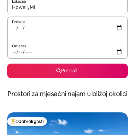
Lokacija
Kada budu dostupni rezultati, moći ćete ih pregledati koristeći
Dolazak
Odlazak
Pretraži
Prostori za mjesečni najam u bližoj okolici
Odabrali gosti
Među najviše rangiranima s oznakom „Odabrali gosti”