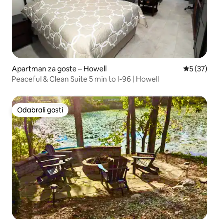
Apartman za goste – Howell
Prosječna 
5 (37)
Peaceful & Clean Suite 5 min to I-96 | Howell
Odabrali gosti
Odabrali gosti