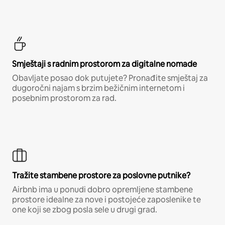
Smještaji s radnim prostorom za digitalne nomade
Obavljate posao dok putujete? Pronađite smještaj za
dugoročni najam s brzim bežičnim internetom i
posebnim prostorom za rad.
Tražite stambene prostore za poslovne putnike?
Airbnb ima u ponudi dobro opremljene stambene
prostore idealne za nove i postojeće zaposlenike te
one koji se zbog posla sele u drugi grad.