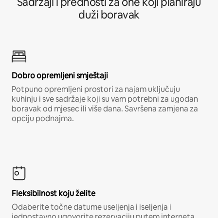
Sadržaji i prednosti za one koji planiraju
duži boravak
Dobro opremljeni smještaji
Potpuno opremljeni prostori za najam uključuju
kuhinju i sve sadržaje koji su vam potrebni za ugodan
boravak od mjesec ili više dana. Savršena zamjena za
opciju podnajma.
Fleksibilnost koju želite
Odaberite točne datume useljenja i iseljenja i
jednostavno ugovorite rezervaciju putem interneta,