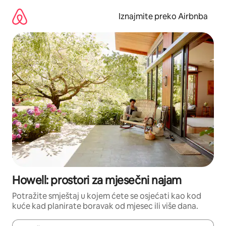
Prijeđi
na
Iznajmite preko Airbnba
sadržaj
Howell: prostori za mjesečni najam
Potražite smještaj u kojem ćete se osjećati kao kod
kuće kad planirate boravak od mjesec ili više dana.