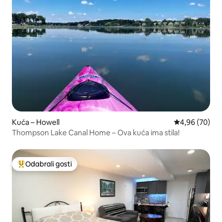
Kuća – Howell
Prosječna ocje
4,96 (70)
Thompson Lake Canal Home – Ova kuća ima stila!
Odabrali gosti
Među najviše rangiranima s oznakom „Odabrali gosti”