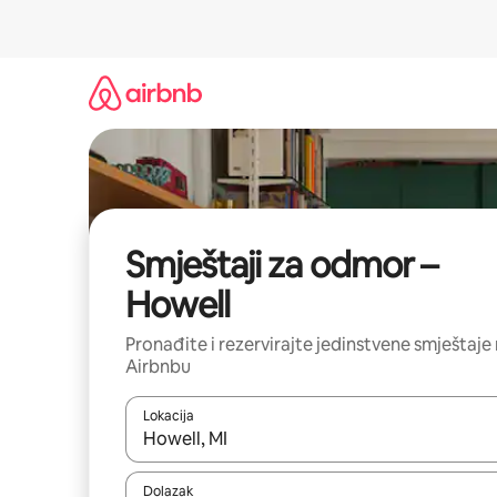
Prijeđi
na
sadržaj
Smještaji za odmor –
Howell
Pronađite i rezervirajte jedinstvene smještaje
Airbnbu
Lokacija
Kada budu dostupni rezultati, moći ćete ih pregle
Dolazak