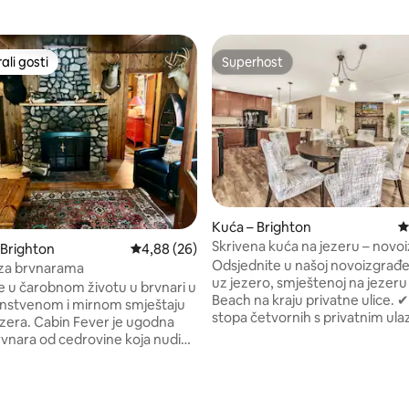
li gosti
Superhost
više rangiranima s oznakom „Odabrali gosti”
Superhost
Kuća – Brighton
P
Skrivena kuća na jezeru – novo
 Brighton
Prosječna ocjena: 4,88/5, recenzija: 26
4,88 (26)
– privatna plaža – brz Wi-Fi!
Odsjednite u našoj novoizgrađe
a brvnarama
uz jezero, smještenoj na jezer
te u čarobnom životu u brvnari u
Beach na kraju privatne ulice. ✔ 1100
nstvenom i mirnom smještaju
stopa četvornih s privatnim ul
jezera. Cabin Fever je ugodna
Savršeno za duže boravke i fleks
rvnara od cedrovine koja nudi
✔⇶ Brzi Wi-Fi - Idealno za rad na
 smještaje u stilu brvnare, pravi
Plinski kamin na✔ daljinsko upra
min i nezaboravne zalaske
Profesionalno očišćeno i dezinf
ezeru. Bez obzira na to tražite li
, recenzija: 219
Potpuno opremljena kuhinja, o
to za odmor, skijalište za