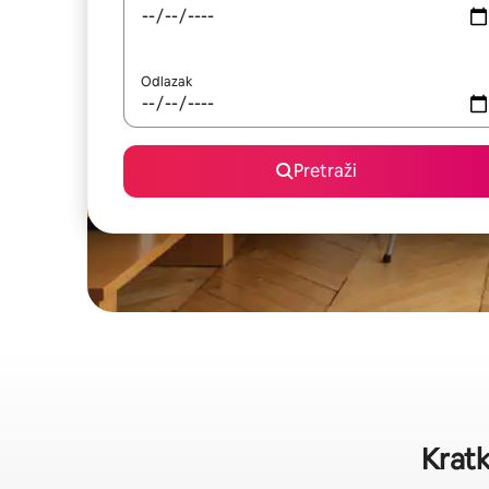
Odlazak
Pretraži
Kratk