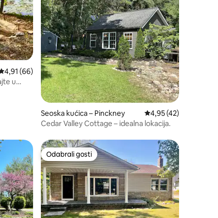
Prosječna ocjena: 4,91/5, recenzija: 66
4,91 (66)
jte u
Seoska kućica – Pinckney
Prosječna ocjena: 4,95
4,95 (42)
Cedar Valley Cottage – idealna lokacija.
Odabrali gosti
nakom „Odabrali gosti”
Odabrali gosti