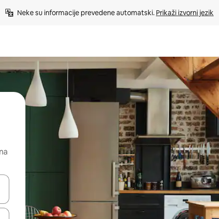
Neke su informacije prevedene automatski. 
Prikaži izvorni jezik
 na
dati koristeći se strelicama prema gore i prema dolje, kao i dodirom i