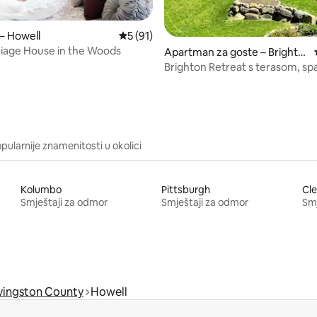
5, recenzija: 60
– Howell
Prosječna ocjena: 5/5, recenzija: 91
5 (91)
rriage House in the Woods
Apartman za goste – Brighto
n
Brighton Retreat s terasom, s
i igraonicom
pularnije znamenitosti u okolici
Kolumbo
Pittsburgh
Cle
Smještaji za odmor
Smještaji za odmor
Smj
vingston County
Howell