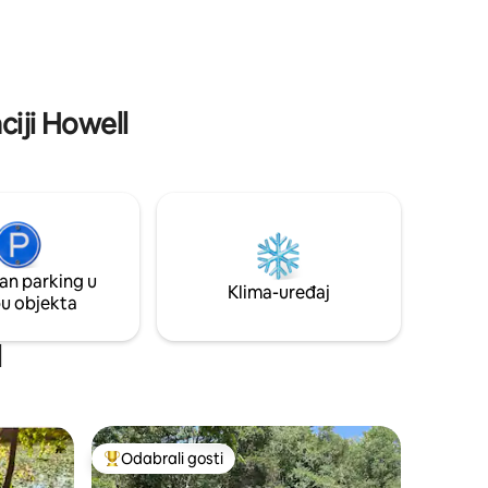
 ✔
Brzi Wi-Fi ✔ Pješačka udaljenost do
✔
trgovine Krogers/ostalih trgovina ✔
 ✔ 10
Prostran dizajn koji može primiti 6 osoba
 Brighton
✔ Vanjski balkon ✔ Plinski kamin ✔
 u blizini
Jacuzzi kada u Master Bathu Saznajte
ciji Howell
više u nastavku!
an parking u
Klima-uređaj
pu objekta
l
Odabrali gosti
Među najviše rangiranima s oznakom „Odabrali gosti”