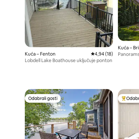
Kuća – Br
Kuća – Fenton
Prosječna ocjena: 4,94/
4,94 (18)
Panoramsk
sportsko 
Lobdell Lake Boathouse uključuje ponton
Odabrali gosti
Odabra
Odabrali gosti
Među naj