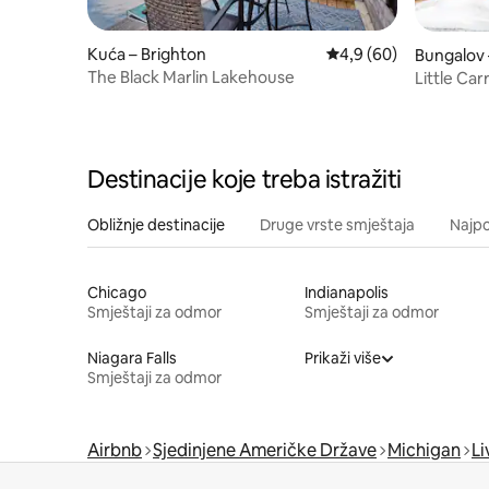
Kuća – Brighton
Prosječna ocjena: 4,9/
4,9 (60)
Bungalov 
The Black Marlin Lakehouse
Little Ca
Destinacije koje treba istražiti
Obližnje destinacije
Druge vrste smještaja
Najpo
Chicago
Indianapolis
Smještaji za odmor
Smještaji za odmor
Niagara Falls
Prikaži više
Smještaji za odmor
Airbnb
Sjedinjene Američke Države
Michigan
Li