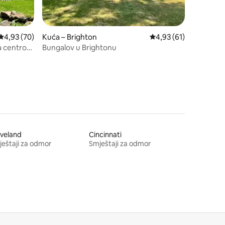
Prosječna ocjena: 4,93/5, recenzija: 70
4,93 (70)
Kuća – Brighton
Prosječna ocjena: 4,93
4,93 (61)
pa centrom
Bungalov u Brightonu
veland
Cincinnati
eštaji za odmor
Smještaji za odmor