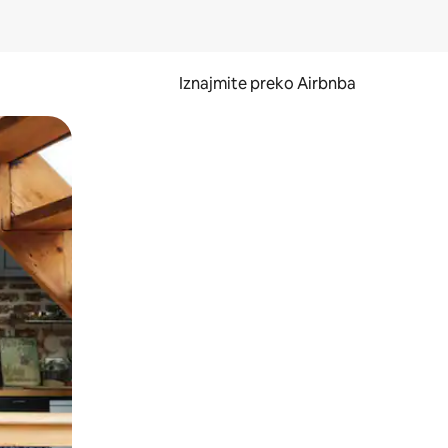
Iznajmite preko Airbnba
li prelaskom prstom po zaslonu.