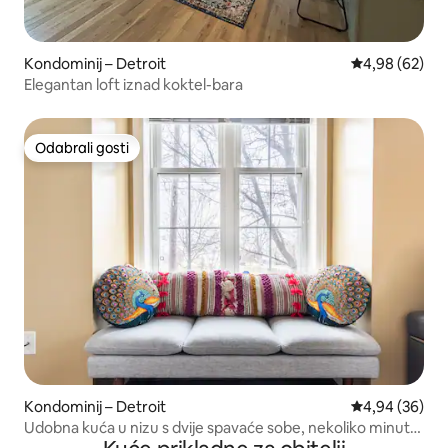
Kondominij – Detroit
Prosječna ocje
4,98 (62)
Elegantan loft iznad koktel-bara
Odabrali gosti
Odabrali gosti
Kondominij – Detroit
Prosječna ocje
4,94 (36)
Udobna kuća u nizu s dvije spavaće sobe, nekoliko minuta
od centra Detroita