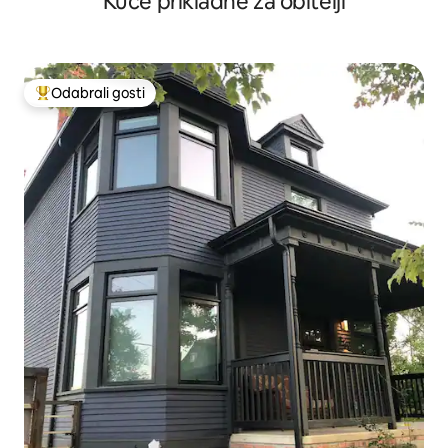
Kuće prikladne za obitelji
Odabrali gosti
Među najviše rangiranima s oznakom „Odabrali gosti”