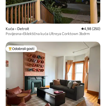
Kuća – Detroit
Prosječna ocjen
4,98 (250)
Povijesna+Eklektična kuća Ultreya Corktown 3bdrm
Odabrali gosti
Među najviše rangiranima s oznakom „Odabrali gosti”