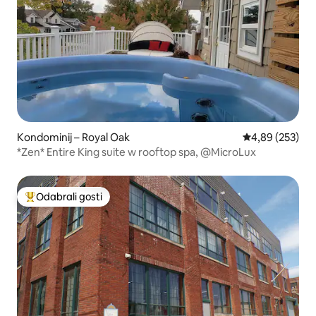
Kondominij – Royal Oak
Prosječna ocjen
4,89 (253)
*Zen* Entire King suite w rooftop spa, @MicroLux
Odabrali gosti
Među najviše rangiranima s oznakom „Odabrali gosti”