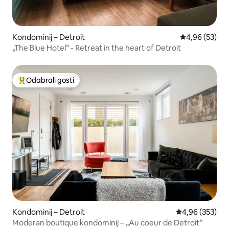
Kondominij – Detroit
Prosječna ocje
4,96 (53)
„The Blue Hotel” - Retreat in the heart of Detroit
Odabrali gosti
Među najviše rangiranima s oznakom „Odabrali gosti”
Kondominij – Detroit
Prosječna ocjen
4,96 (353)
Moderan boutique kondominij – „Au coeur de Detroit”