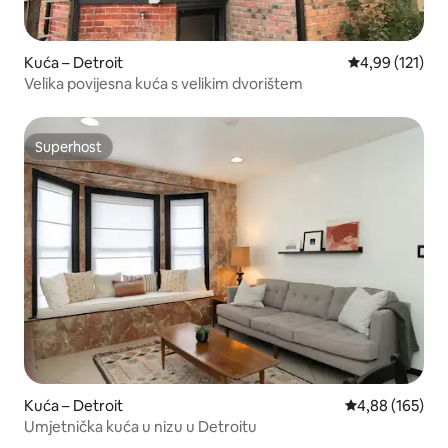
Kuća – Detroit
Prosječna ocjen
4,99 (121)
Velika povijesna kuća s velikim dvorištem
Superhost
Superhost
Kuća – Detroit
Prosječna ocjen
4,88 (165)
Umjetnička kuća u nizu u Detroitu