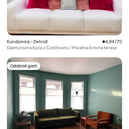
Kondominij – Detroit
Prosječna ocje
4,94 (71)
Glamurozna kuća u Corktownu | Privatna krovna terasa
Odabrali gosti
Odabrali gosti