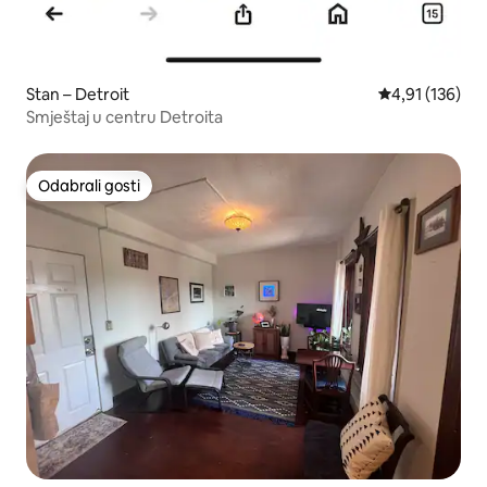
Stan – Detroit
Prosječna ocjen
4,91 (136)
Smještaj u centru Detroita
Odabrali gosti
Odabrali gosti