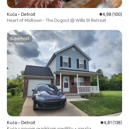
Kuća – Detroit
Prosječna ocjen
4,98 (100)
Heart of Midtown - The Dugout @ Willis St Retreat
Superhost
Superhost
Kuća – Detroit
Prosječna ocjen
4,81 (138)
Kuća u novom gradskom središtu + garaža