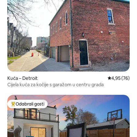
Kuća – Detroit
Prosječna ocje
4,95 (76)
Cijela kuća za kočije s garažom u centru grada
Odabrali gosti
Među najviše rangiranima s oznakom „Odabrali gosti”