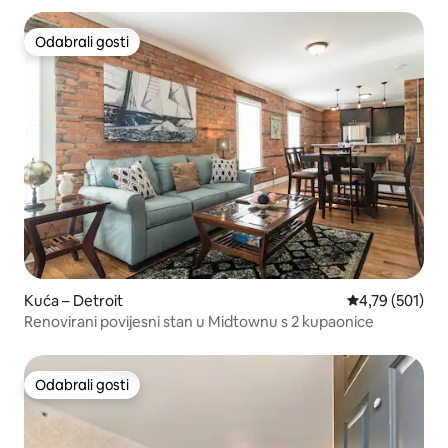
Odabrali gosti
Odabrali gosti
Kuća – Detroit
Prosječna ocjen
4,79 (501)
Renovirani povijesni stan u Midtownu s 2 kupaonice
Odabrali gosti
Odabrali gosti