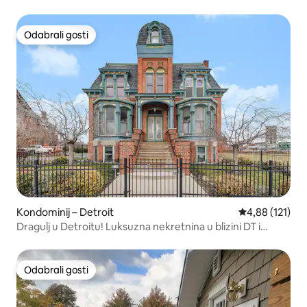
Odabrali gosti
Odabrali gosti
Kondominij – Detroit
Prosječna ocjen
4,88 (121)
Dragulj u Detroitu! Luksuzna nekretnina u blizini DT i
stadiona
Odabrali gosti
Odabrali gosti