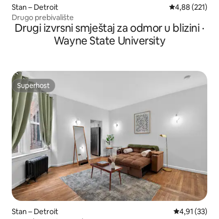
Stan – Detroit
Prosječna ocjen
4,88 (221)
Drugo prebivalište
Drugi izvrsni smještaj za odmor u blizini ·
Wayne State University
Superhost
Superhost
Stan – Detroit
Prosječna ocje
4,91 (33)