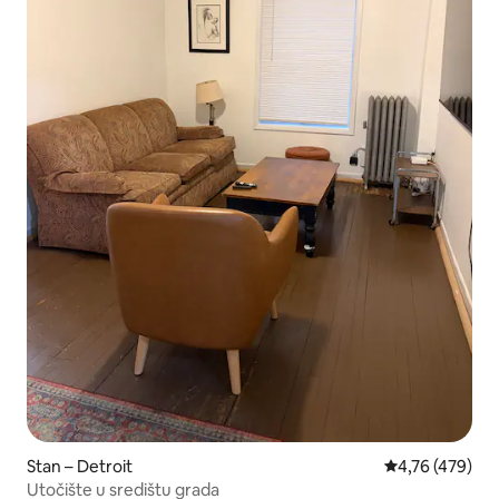
Stan – Detroit
Prosječna ocjen
4,76 (479)
Utočište u središtu grada