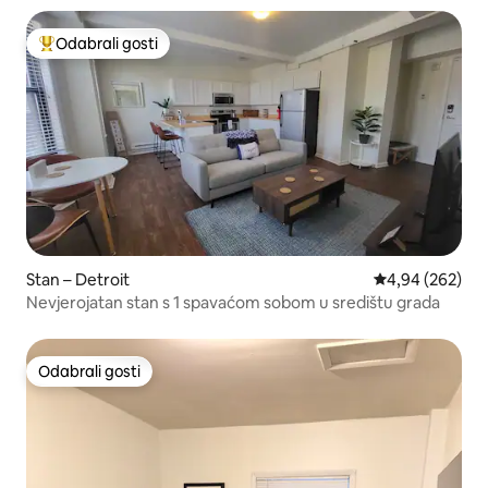
Odabrali gosti
Među najviše rangiranima s oznakom „Odabrali gosti”
Stan – Detroit
Prosječna ocjen
4,94 (262)
Nevjerojatan stan s 1 spavaćom sobom u središtu grada
Odabrali gosti
Odabrali gosti