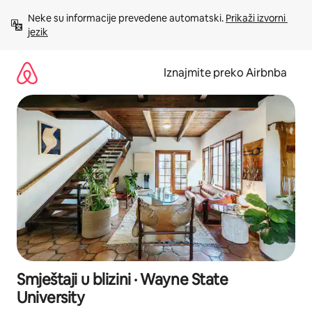
Prijeđi
Neke su informacije prevedene automatski. 
Prikaži izvorni 
na
jezik
sadržaj
Iznajmite preko Airbnba
Smještaji u blizini · Wayne State
University