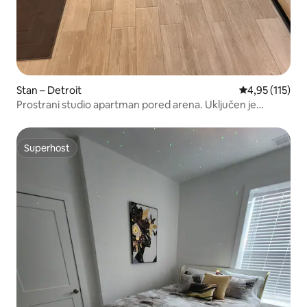
Stan – Detroit
Prosječna ocje
4,95 (115)
Prostrani studio apartman pored arena. Uključen je
parking.
Superhost
Superhost