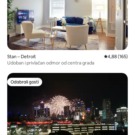
Stan – Detroit
Prosječna ocjen
4,88 (165)
Udoban i privlačan odmor od centra grada
Odabrali gosti
Odabrali gosti