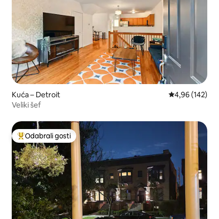
Kuća – Detroit
Prosječna ocjen
4,96 (142)
Veliki šef
Odabrali gosti
Među najviše rangiranima s oznakom „Odabrali gosti”