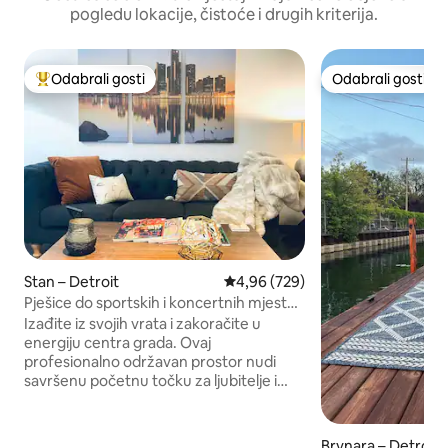
pogledu lokacije, čistoće i drugih kriterija.
Odabrali gosti
Odabrali gosti
Među najviše rangiranima s oznakom „Odabrali gosti”
Odabrali gosti
Stan – Detroit
Prosječna ocjena: 4,96/5, recenzi
4,96 (729)
Pješice do sportskih i koncertnih mjesta!
Jedna cijena
Izađite iz svojih vrata i zakoračite u
energiju centra grada. Ovaj
profesionalno održavan prostor nudi
savršenu početnu točku za ljubitelje i
posjetitelje kazališta. Pogledajte
utakmice Tigera ili svoj omiljeni bend na
jednoj od brojnih koncertnih lokacija.
Brvnara – Detroit