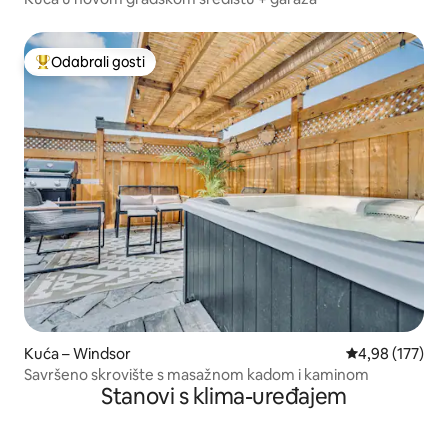
Odabrali gosti
Među najviše rangiranima s oznakom „Odabrali gosti”
Kuća – Windsor
Prosječna ocjen
4,98 (177)
Savršeno skrovište s masažnom kadom i kaminom
Stanovi s klima-uređajem