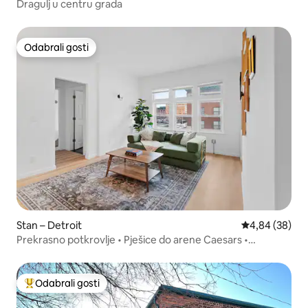
Dragulj u centru grada
Odabrali gosti
Odabrali gosti
Stan – Detroit
Prosječna ocje
4,84 (38)
Prekrasno potkrovlje • Pješice do arene Caesars •
Besplatno parkiralište
Odabrali gosti
Među najviše rangiranima s oznakom „Odabrali gosti”