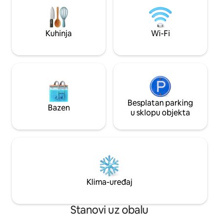
vrhunskim restoranima, trgovinama
plaži 👉 Posuda z
namirnicama i aktivnostima. Besplatna
večeri 👉 Na raspo
oprema za plažu i parkiralište su
daske za veslanje,
uključeni! Dobrodošli su mjesečni boravci
za plažu, suncobran
Kuhinja
Wi-Fi
za umirovljenike – obratite nam se za
hoda do plaže i bl
detalje :)
za štence
Besplatan parking
Bazen
u sklopu objekta
Klima-uređaj
Stanovi uz obalu