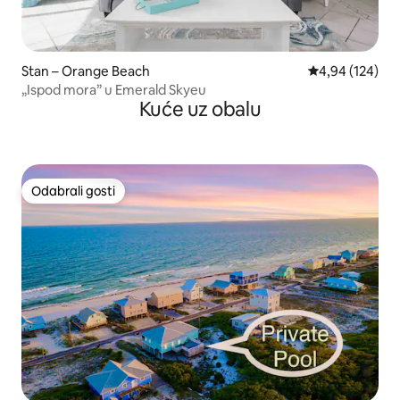
Stan – Orange Beach
Prosječna ocjen
4,94 (124)
„Ispod mora” u Emerald Skyeu
Kuće uz obalu
Odabrali gosti
Odabrali gosti