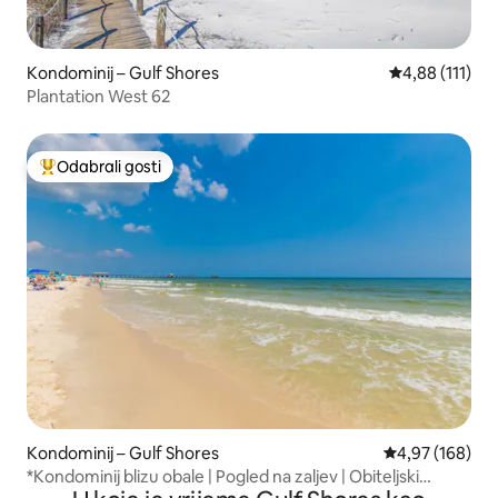
Kondominij – Gulf Shores
Prosječna ocje
4,88 (111)
Plantation West 62
Odabrali gosti
Među najviše rangiranima s oznakom „Odabrali gosti”
Kondominij – Gulf Shores
Prosječna ocjen
4,97 (168)
*Kondominij blizu obale | Pogled na zaljev | Obiteljski
odmor