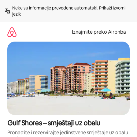
Prijeđi
Neke su informacije prevedene automatski. 
Prikaži izvorni 
na
jezik
sadržaj
Iznajmite preko Airbnba
Gulf Shores – smještaji uz obalu
Pronađite i rezervirajte jedinstvene smještaje uz obalu