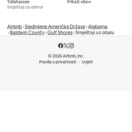
Tallahassee
Prikaži više
Smještaji za odmor
Airbnb
Sjedinjene Američke Države
Alabama
Baldwin County
Gulf Shores
Smještaji uz obalu
© 2026 Airbnb, Inc.
Pravila o privatnosti
Uvjeti