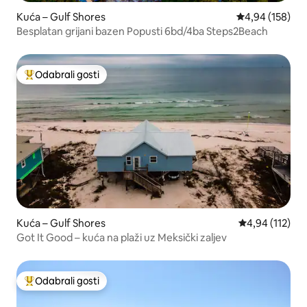
Kuća – Gulf Shores
Prosječna ocjen
4,94 (158)
Besplatan grijani bazen Popusti 6bd/4ba Steps2Beach
Odabrali gosti
Među najviše rangiranima s oznakom „Odabrali gosti”
Kuća – Gulf Shores
Prosječna ocjen
4,94 (112)
Got It Good – kuća na plaži uz Meksički zaljev
Odabrali gosti
Među najviše rangiranima s oznakom „Odabrali gosti”