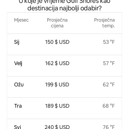
U koje je vrijeme Gulf Shores kao
destinacija najbolji odabir?
Mjesec
Prosječna
Prosječna
cijena
temp.
Sij
150 $ USD
53 °F
Velj
162 $ USD
57 °F
Ožu
199 $ USD
62 °F
Tra
189 $ USD
68 °F
Svi
240 $ USD
76 °F