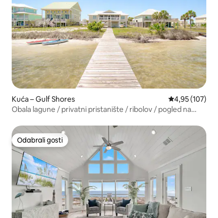
Kuća – Gulf Shores
Prosječna ocjen
4,95 (107)
Obala lagune / privatni pristanište / ribolov / pogled na
zaljev!
Odabrali gosti
Odabrali gosti