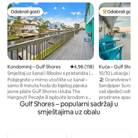
Odabrali gosti
Odabrali gosti
Odabrali gosti
Među najviše ran
Kondominij – Gulf Shores
Prosječna ocjena: 4,96/5, recenz
4,96 (118)
Kuća – Gulf Shore
Smještaj uz kanal | Ribolov s pristaništa |
10/10 Lokacija | Ko
Pješačenje do plaže
lagune |Psi dobrod
Pobjegnite u mirno utočište uz kanal –
🏖️ Grandview Holi
samo 8 minuta hoda do bijelog pijeska
Sandpiper Sunset 
javne plaže Gulf Shores i kluba The
vaš sljedeći odmor 
Hangout! Pecajte ili isplovite brodom s
prostrane spavaće
Gulf Shores – popularni sadržaji u
lako dostupnih pristaništa uzduž kanala.
krevetom, 1 s brač
Pijuckajte kavu i opustite se na velikoj
odvojenim kreveti
smještajima uz obalu
terasi s predivnim pogledom na obalu.
Velika otvorena s
Roštiljajte na prostoru za roštilj uz obalu
vodu s obje stran
ili kuhajte u potpuno opremljenoj kuhinji.
kuhinja 👉 Privatno
Uživajte u brzom i središnjem pristupu
sunčanje i paviljon