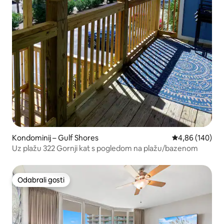
Kondominij – Gulf Shores
Prosječna ocjen
4,86 (140)
Uz plažu 322 Gornji kat s pogledom na plažu/bazenom
Odabrali gosti
Odabrali gosti