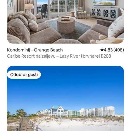
Kondominij – Orange Beach
Prosječna ocjen
4,83 (408)
Caribe Resort na zaljevu – Lazy River i brvnare! B208
Odabrali gosti
Odabrali gosti