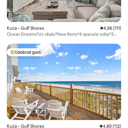
Kuća – Gulf Shores
Prosječna ocje
4,96 (111)
Ocean Dreams*Uz obalu*New Reno*4 spavaće sobe*3
kupaonice*Pogled
Odabrali gosti
Među najviše rangiranima s oznakom „Odabrali gosti”
Kuća – Gulf Shores
Prosječna ocjen
4,89 (112)