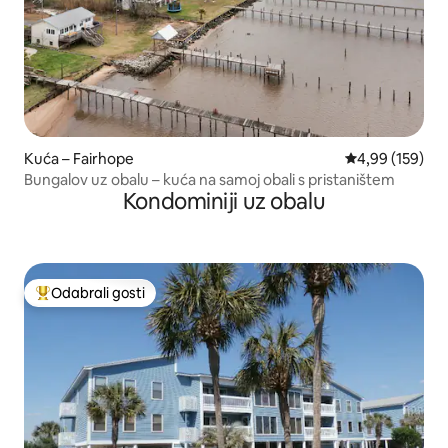
Kuća – Fairhope
Prosječna ocjen
4,99 (159)
Bungalov uz obalu – kuća na samoj obali s pristaništem
Kondominiji uz obalu
Odabrali gosti
Među najviše rangiranima s oznakom „Odabrali gosti”