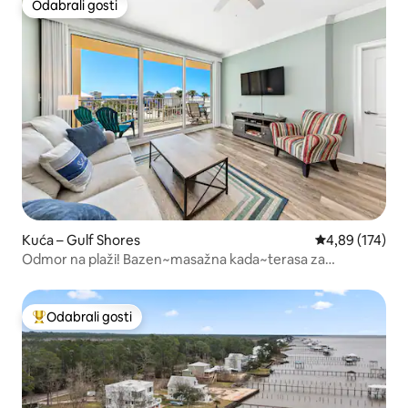
Odabrali gosti
Odabrali gosti
Kuća – Gulf Shores
Prosječna ocjen
4,89 (174)
Odmor na plaži! Bazen~masažna kada~terasa za
sunčanje~pogled na zaljev
Odabrali gosti
Među najviše rangiranima s oznakom „Odabrali gosti”