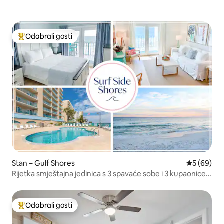
Odabrali gosti
Među najviše rangiranima s oznakom „Odabrali gosti”
Stan – Gulf Shores
Prosječna o
5 (69)
Rijetka smještajna jedinica s 3 spavaće sobe i 3 kupaonice
na plaži
Odabrali gosti
Među najviše rangiranima s oznakom „Odabrali gosti”