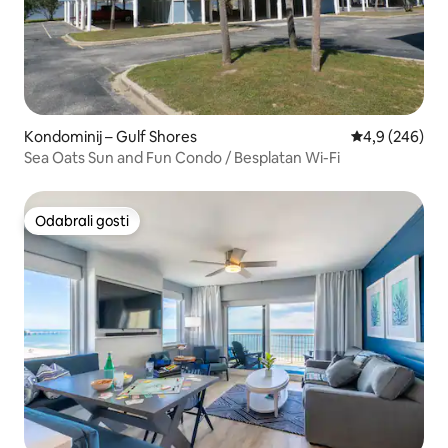
Kondominij – Gulf Shores
Prosječna ocje
4,9 (246)
Sea Oats Sun and Fun Condo / Besplatan Wi-Fi
Odabrali gosti
Odabrali gosti