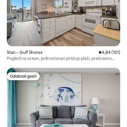
Stan – Gulf Shores
Prosječna ocjen
4,84 (101)
Pogled na ocean, jednostavan pristup plaži, prekrasno
preuređenje
Odabrali gosti
Odabrali gosti