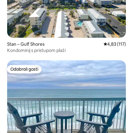
Stan – Gulf Shores
Prosječna ocje
4,83 (117)
Kondominij s pristupom plaži
Odabrali gosti
Odabrali gosti