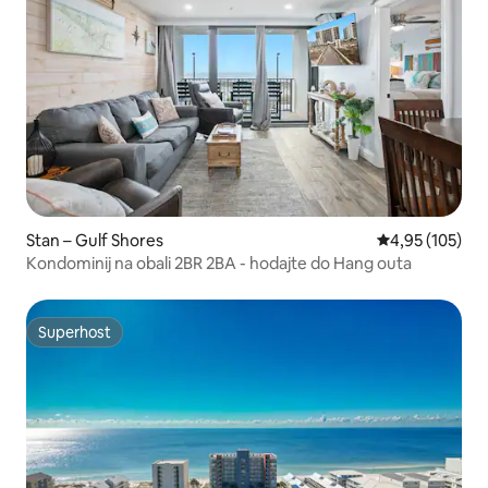
Stan – Gulf Shores
Prosječna ocjen
4,95 (105)
Kondominij na obali 2BR 2BA - hodajte do Hang outa
Superhost
Superhost