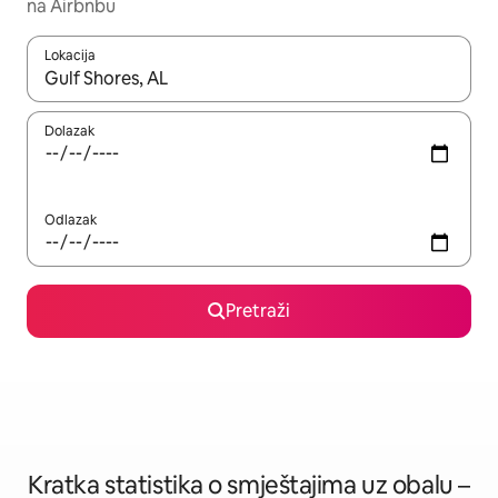
na Airbnbu
Lokacija
Kada budu dostupni rezultati, moći ćete ih pregledati koristeći
Dolazak
Odlazak
Pretraži
Kratka statistika o smještajima uz obalu –