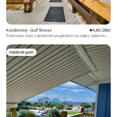
Kondominij – Gulf Shores
Prosječna ocjen
4,86 (286)
Prekrasan stan s direktnim pogledom na zaljev i plažom
ispred
Odabrali gosti
Odabrali gosti