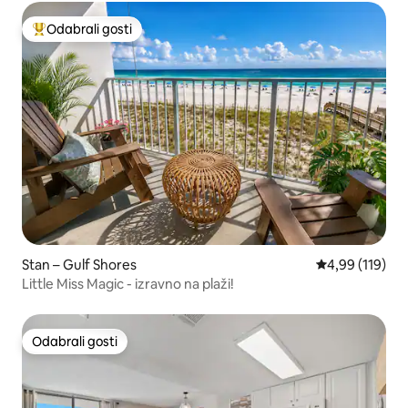
Odabrali gosti
Među najviše rangiranima s oznakom „Odabrali gosti”
Stan – Gulf Shores
Prosječna ocjen
4,99 (119)
Little Miss Magic - izravno na plaži!
Odabrali gosti
Odabrali gosti