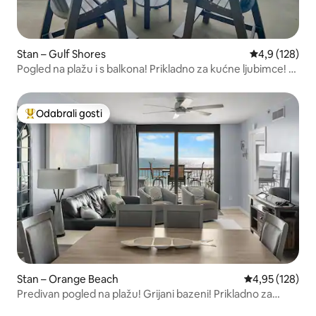
Stan – Gulf Shores
Prosječna ocje
4,9 (128)
Pogled na plažu i s balkona! Prikladno za kućne ljubimce! 2
bazena!
Odabrali gosti
Među najviše rangiranima s oznakom „Odabrali gosti”
Stan – Orange Beach
Prosječna ocjen
4,95 (128)
Predivan pogled na plažu! Grijani bazeni! Prikladno za
obitelji