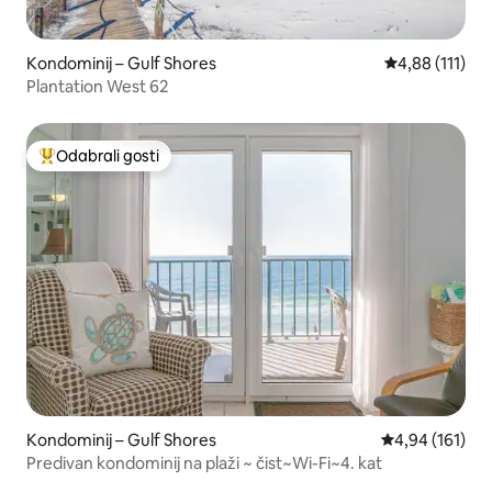
Kondominij – Gulf Shores
Prosječna ocje
4,88 (111)
Plantation West 62
Odabrali gosti
Među najviše rangiranima s oznakom „Odabrali gosti”
Kondominij – Gulf Shores
Prosječna ocjen
4,94 (161)
Predivan kondominij na plaži ~ čist~Wi-Fi~4. kat