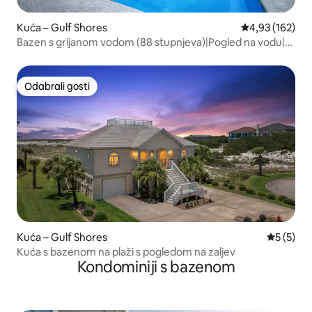
Kuća – Gulf Shores
Prosječna ocjen
4,93 (162)
Bazen s grijanom vodom (88 stupnjeva)|Pogled na vodu|3
minute do plaže|Luksuzno
Odabrali gosti
Odabrali gosti
Kuća – Gulf Shores
Prosječna
5 (5)
Kuća s bazenom na plaži s pogledom na zaljev
Kondominiji s bazenom