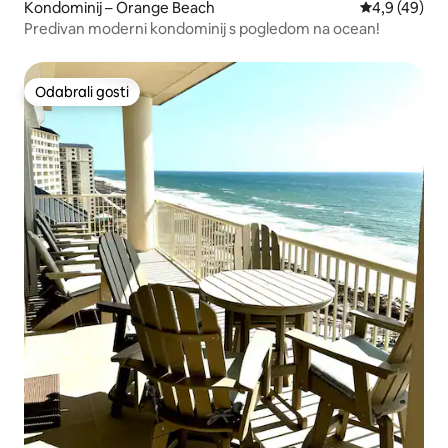
Kondominij – Orange Beach
Prosječna ocj
4,9 (49)
Predivan moderni kondominij s pogledom na ocean!
Odabrali gosti
Odabrali gosti