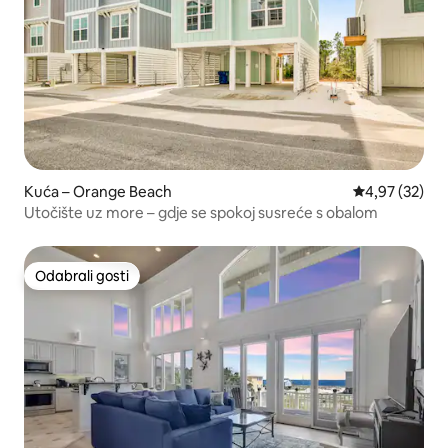
Kuća – Orange Beach
Prosječna ocje
4,97 (32)
Utočište uz more – gdje se spokoj susreće s obalom
Odabrali gosti
Odabrali gosti