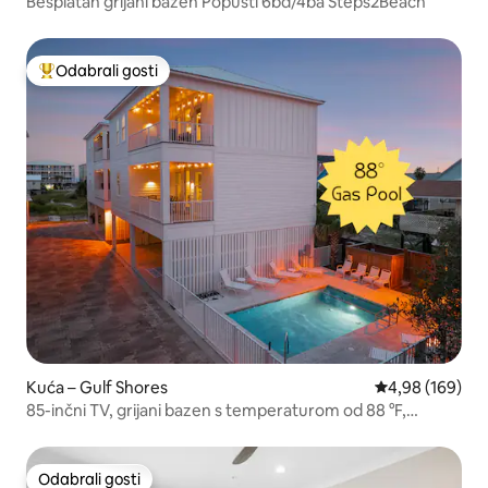
Besplatan grijani bazen Popusti 6bd/4ba Steps2Beach
Odabrali gosti
Među najviše rangiranima s oznakom „Odabrali gosti”
Kuća – Gulf Shores
Prosječna ocjen
4,98 (169)
85-inčni TV, grijani bazen s temperaturom od 88 °F,
igraonica, nekoliko koraka do plaže
Odabrali gosti