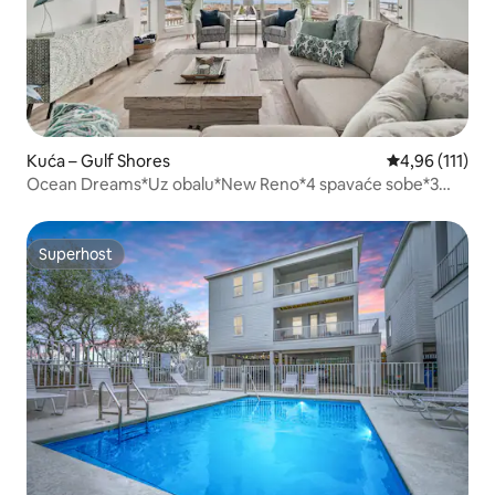
Kuća – Gulf Shores
Prosječna ocje
4,96 (111)
Ocean Dreams*Uz obalu*New Reno*4 spavaće sobe*3
kupaonice*Pogled
Superhost
Superhost