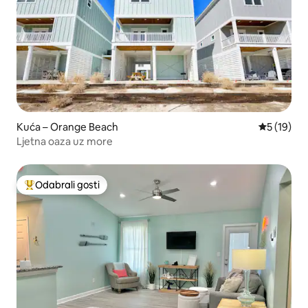
Kuća – Orange Beach
Prosječna 
5 (19)
Ljetna oaza uz more
Odabrali gosti
Među najviše rangiranima s oznakom „Odabrali gosti”