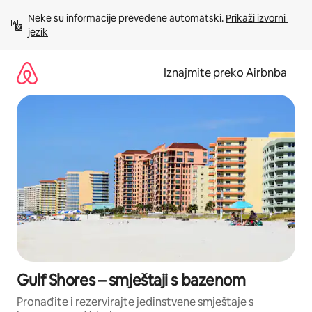
Prijeđi
Neke su informacije prevedene automatski. 
Prikaži izvorni 
na
jezik
sadržaj
Iznajmite preko Airbnba
Gulf Shores – smještaji s bazenom
Pronađite i rezervirajte jedinstvene smještaje s