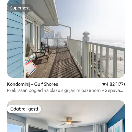
Superhost
Superhost
Kondominij – Gulf Shores
Prosječna ocjen
4,82 (177)
Prekrasan pogled na plažu s grijanim bazenom – 2 spavaće
sobe / 1 kupaonica!
Odabrali gosti
Odabrali gosti