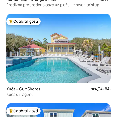
Predivna preuređena oaza uz plažu | Izravan pristup
Odabrali gosti
Među najviše rangiranima s oznakom „Odabrali gosti”
Kuća – Gulf Shores
Prosječna ocje
4,94 (84)
Kuća uz lagunu!
Odabrali gosti
Među najviše rangiranima s oznakom „Odabrali gosti”