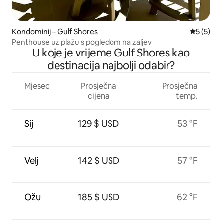
Kondominij – Gulf Shores
Prosječna
5 (5)
Penthouse uz plažu s pogledom na zaljev
U koje je vrijeme Gulf Shores kao
destinacija najbolji odabir?
Mjesec
Prosječna
Prosječna
cijena
temp.
Sij
129 $ USD
53 °F
Velj
142 $ USD
57 °F
Ožu
185 $ USD
62 °F