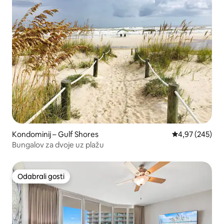
Kondominij – Gulf Shores
Prosječna ocjen
4,97 (245)
Bungalov za dvoje uz plažu
Odabrali gosti
Odabrali gosti