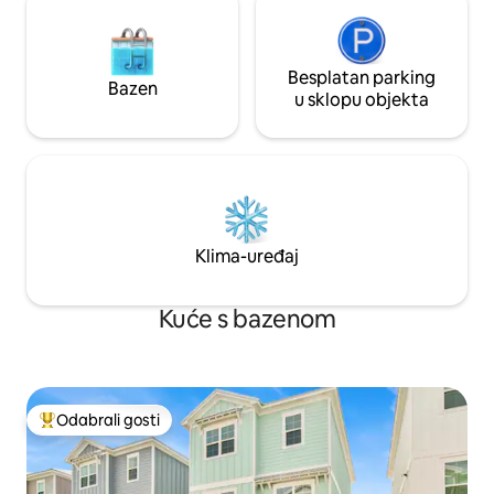
Besplatan parking
Bazen
u sklopu objekta
Klima-uređaj
Kuće s bazenom
Odabrali gosti
Među najviše rangiranima s oznakom „Odabrali gosti”