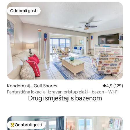
Odabrali gosti
Odabrali gosti
Kondominij – Gulf Shores
Prosječna ocje
4,9 (129)
Fantastična lokacija i izravan pristup plaži – bazen – Wi-Fi
Drugi smještaji s bazenom
Odabrali gosti
Među najviše rangiranima s oznakom „Odabrali gosti”