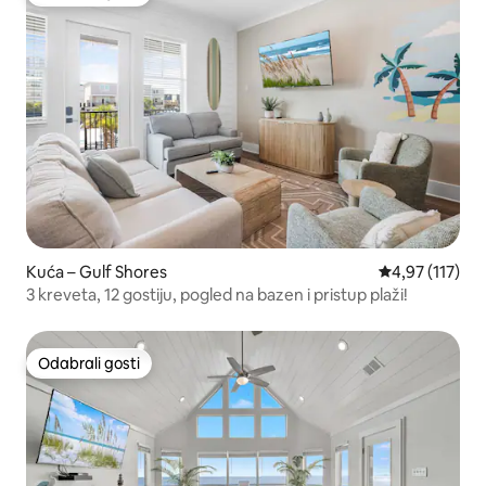
Odabrali gosti
Kuća – Gulf Shores
Prosječna ocjen
4,97 (117)
3 kreveta, 12 gostiju, pogled na bazen i pristup plaži!
Odabrali gosti
Odabrali gosti