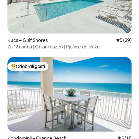
Kuća – Gulf Shores
Prosječna o
5 (29)
Za 12 osoba | Grijani bazen | Pješice do plaže
Odabrali gosti
Među najviše rangiranima s oznakom „Odabrali gosti”
Kondominij – Orange Beach
Prosječna 
5 (11)