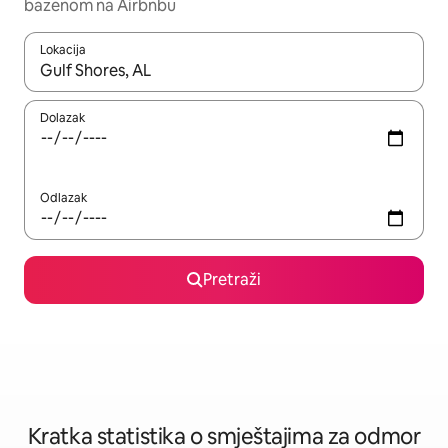
bazenom na Airbnbu
Lokacija
Kada budu dostupni rezultati, moći ćete ih pregledati koristeći
Dolazak
Odlazak
Pretraži
Kratka statistika o smještajima za odmor