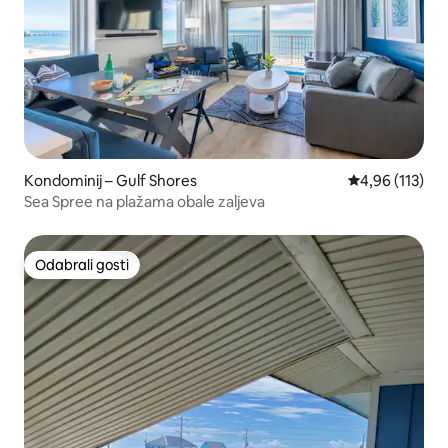
Kondominij – Gulf Shores
Prosječna ocjen
4,96 (113)
Sea Spree na plažama obale zaljeva
Odabrali gosti
Odabrali gosti