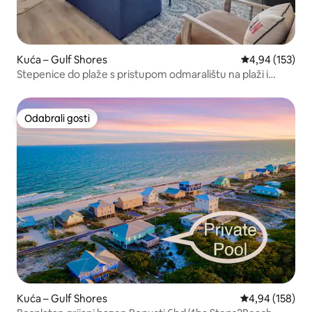
Kuća – Gulf Shores
Prosječna ocjen
4,94 (153)
Stepenice do plaže s pristupom odmaralištu na plaži i
luksuzom
Odabrali gosti
Odabrali gosti
Kuća – Gulf Shores
Prosječna ocjen
4,94 (158)