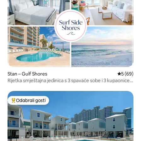
Stan – Gulf Shores
Prosječna o
5 (69)
Rijetka smještajna jedinica s 3 spavaće sobe i 3 kupaonice
na plaži
Odabrali gosti
Među najviše rangiranima s oznakom „Odabrali gosti”