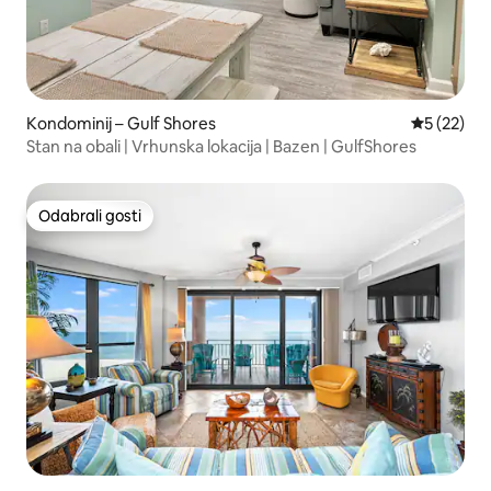
Kondominij – Gulf Shores
Prosječna 
5 (22)
Stan na obali | Vrhunska lokacija | Bazen | GulfShores
Odabrali gosti
Odabrali gosti