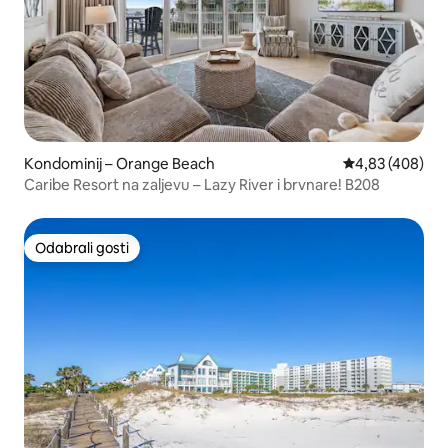
Kondominij – Orange Beach
Prosječna ocjen
4,83 (408)
Caribe Resort na zaljevu – Lazy River i brvnare! B208
Odabrali gosti
Odabrali gosti