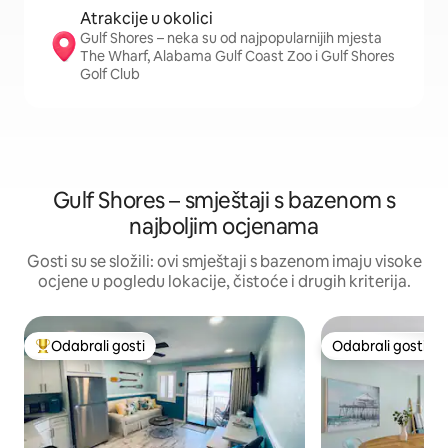
Atrakcije u okolici
Gulf Shores – neka su od najpopularnijih mjesta
The Wharf, Alabama Gulf Coast Zoo i Gulf Shores
Golf Club
Gulf Shores – smještaji s bazenom s
najboljim ocjenama
Gosti su se složili: ovi smještaji s bazenom imaju visoke
ocjene u pogledu lokacije, čistoće i drugih kriterija.
Odabrali gosti
Odabrali gosti
Među najviše rangiranima s oznakom „Odabrali gosti”
Odabrali gosti