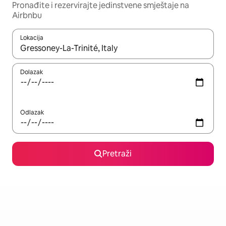
Pronađite i rezervirajte jedinstvene smještaje na
Airbnbu
Lokacija
Kada budu dostupni rezultati, moći ćete ih pregledati koristeći
Dolazak
Odlazak
Pretraži