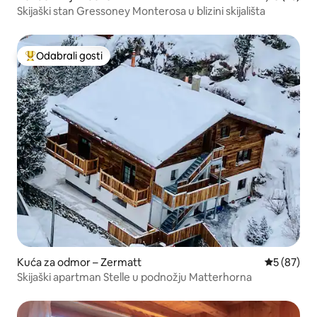
Skijaški stan Gressoney Monterosa u blizini skijališta
Odabrali gosti
Među najviše rangiranima s oznakom „Odabrali gosti”
Kuća za odmor – Zermatt
Prosječna o
5 (87)
Skijaški apartman Stelle u podnožju Matterhorna