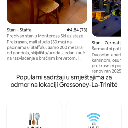
Stan – Staffal
Prosječna ocjena: 4,84/5, recen
4,84 (73)
Predivan stan u Monterosa Ski uz staze
Prekrasan, mali studio (30 mq) na
Stan – Zermatt
padinama u Staffalu. Samo 200 metara
Šarmantni potkrov
od gondola, skijališta/ureda. Jedan kauč
Matterhorn (2,5 s
Dvosobni apartman
na razvlačenje s bračnim krevetom, 1
kaminom, osunčan
krevet na kat, savršen za parove, ali
prekrasnim pogle
može spavati 4 osobe. Jedna kupaonica
renoviran 2025. go
s 2 umivaonika i tuš-kabinom. Nezavisni
Popularni sadržaji u smještajima za
centra i 7 minuta 
sustav grijanja. Kutija za skijanje. Jedna
Expressa ili skija
odmor na lokaciji Gressoney-La-Trinité
garaža za automobile. Lift. Nalazi se na
i udoban. Dnevni 
trećem katu i vrlo je svijetao. Prekrasan
blagovaonicom, ka
mali balkon s pogledom na jug,
ugrađenim ladica
prekrasan pogled na dolinu i skijaške
opremljena kuhinja,
staze. Upravitelj objekta na licu mjesta.
posuđa. Odvojena 
Cijena uključuje grijanje, struju, vodu,
bračnim krevetom (
garažu, porez.
ormarom. Kupaoni
kabina) i WC-om. 