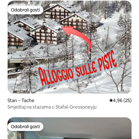
Odabrali gosti
Odabrali gosti
Stan – Tache
Prosječna ocje
4,96 (25)
Smještaj na stazama u Stafal-Gressoneyju
Odabrali gosti
Odabrali gosti