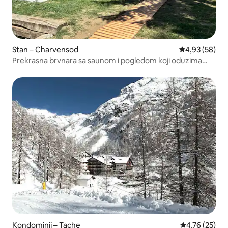
Stan – Charvensod
Prosječna ocje
4,93 (58)
Prekrasna brvnara sa saunom i pogledom koji oduzima
dah
Kondominij – Tache
Prosječna ocje
4,76 (25)