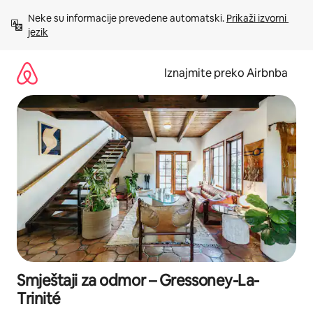
Prijeđi
Neke su informacije prevedene automatski. 
Prikaži izvorni 
na
jezik
sadržaj
Iznajmite preko Airbnba
Smještaji za odmor – Gressoney-La-
Trinité