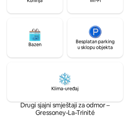
Kuhinja
Wi-Fi
televizija i Wi-Fi. 
spremišta za skije.
Besplatan parking
Bazen
u sklopu objekta
Klima-uređaj
Drugi sjajni smještaji za odmor –
Gressoney-La-Trinité