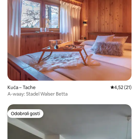
Kuća – Tache
Prosječna ocj
4,52 (21)
A-waay: Stadel Walser Betta
Odabrali gosti
Odabrali gosti