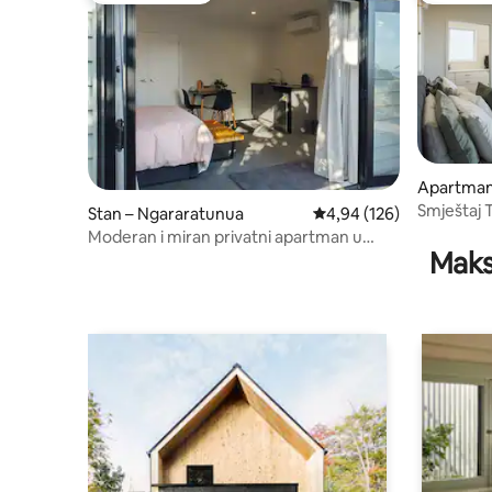
Apartman
ārei
Smještaj T
Stan – Ngararatunua
Prosječna ocjena: 4,94/5
4,94 (126)
smještaj 
Moderan i miran privatni apartman u
Maks
Whangareiju