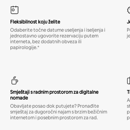
Fleksibilnost koju želite
J
Odaberite točne datume useljenja i iseljenja i
P
jednostavno ugovorite rezervaciju putem
j
interneta, bez dodatnih obveza ili
papirologije.*
Smještaji s radnim prostorom za digitalne
T
nomade
A
Obavljate posao dok putujete? Pronađite
s
smještaj za dugoročni najam s brzim bežičnim
p
internetom i posebnim prostorom za rad.
p