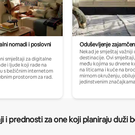
alni nomadi i poslovni
Oduševljenje zajamče
Nekad je smještaj važniji
destinacije. Ovi smještaji
i smještaji za digitalne
među kojima su drvene k
e i ljude koji rade na
na liticama i kuće na bro
nu s bežičnim internetom
mirnom okruženju, obiluj
ebnim prostorom za rad.
jedinstvenim značajkama
ji i prednosti za one koji planiraju duži 