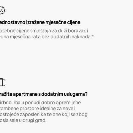
ednostavno izražene mjesečne cijene
osebne cijene smještaja za duži boravak i
edna mjesečna rata bez dodatnih naknada.*
ražite apartmane s dodatnim uslugama?
irbnb ima u ponudi dobro opremljene
tambene prostore idealne za nove i
ostojeće zaposlenike te one koji se zbog
osla sele u drugi grad.