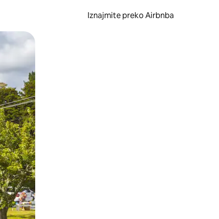
Iznajmite preko Airbnba
li prelaskom prstom po zaslonu.