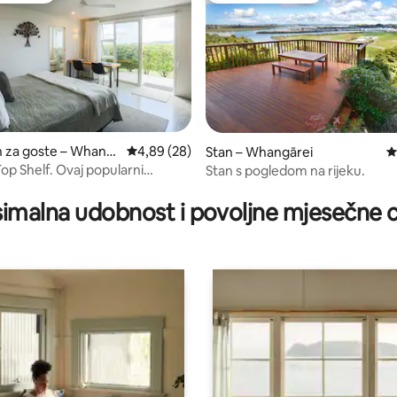
 za goste – Whang
Prosječna ocjena: 4,89/5, recenzija: 28
4,89 (28)
Stan – Whangārei
P
op Shelf. Ovaj popularni
Stan s pogledom na rijeku.
, recenzija: 126
ponovno je dostupan.
imalna udobnost i povoljne mjesečne c