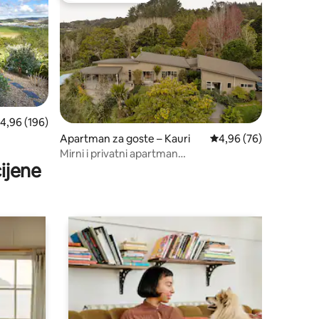
rosječna ocjena: 4,96/5, recenzija: 196
4,96 (196)
Apartman za goste – Kauri
Prosječna ocjena: 4,96
4,96 (76)
Mirni i privatni apartman
ijene
Garden/Stonyfell