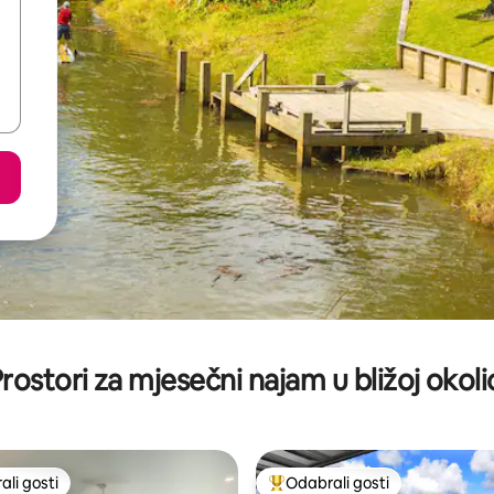
rostori za mjesečni najam u bližoj okoli
li gosti
Odabrali gosti
više rangiranima s oznakom „Odabrali gosti”
Među najviše rangiranima s oz