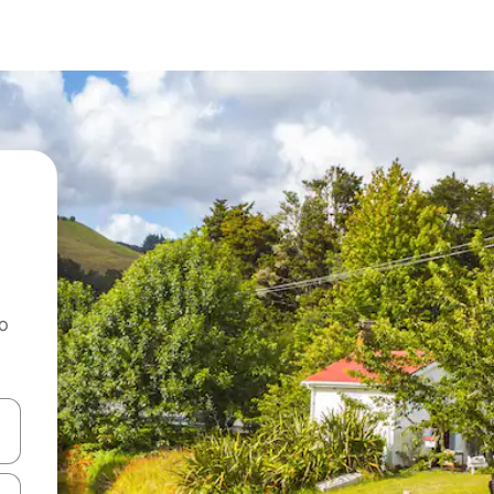
ao
dati koristeći se strelicama prema gore i prema dolje, kao i dodirom i