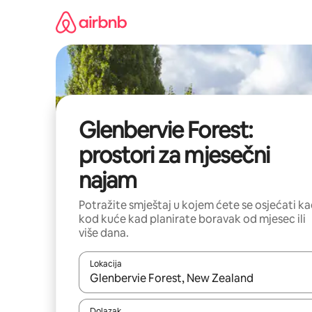
Prijeđi
na
sadržaj
Glenbervie Forest:
prostori za mjesečni
najam
Potražite smještaj u kojem ćete se osjećati k
kod kuće kad planirate boravak od mjesec ili
više dana.
Lokacija
Kada budu dostupni rezultati, moći ćete ih pregle
Dolazak