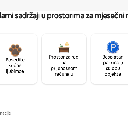
arni sadržaji u prostorima za mjesečni
Prostor za rad
Besplatan
Povedite
na
parking u
kućne
prijenosnom
sklopu
ljubimce
računalu
objekta
inacije