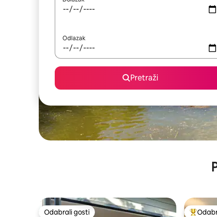
Odlazak
Pretraži
P
Odabrali gosti
Odabra
Odabrali gosti
Među naj