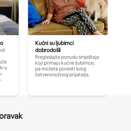
no
Kućni su ljubimci
dobrodošli
 od
,
Pregledajte ponudu smještaja
uće
koji primaju kućne ljubimce,
du u
pa možete povesti svog
u
četveronožnog prijatelja.
.
boravak