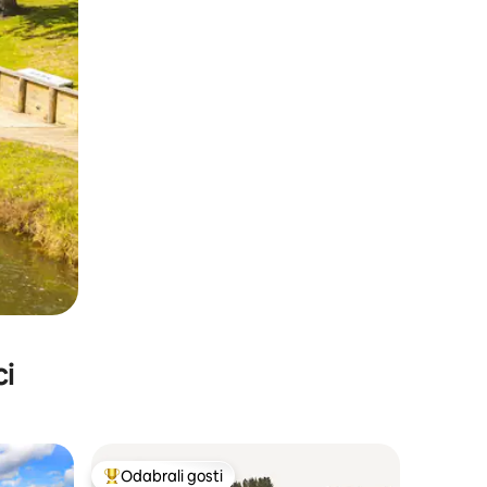
ci
Odabrali gosti
nakom „Odabrali gosti”
Među najviše rangiranima s oznakom „Odabrali gosti”