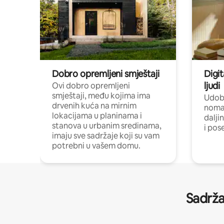
Dobro opremljeni smještaji
Digit
ljudi
Ovi dobro opremljeni
smještaji, među kojima ima
Udobn
drvenih kuća na mirnim
nomad
lokacijama u planinama i
dalji
stanova u urbanim sredinama,
i pos
imaju sve sadržaje koji su vam
potrebni u vašem domu.
Sadrža