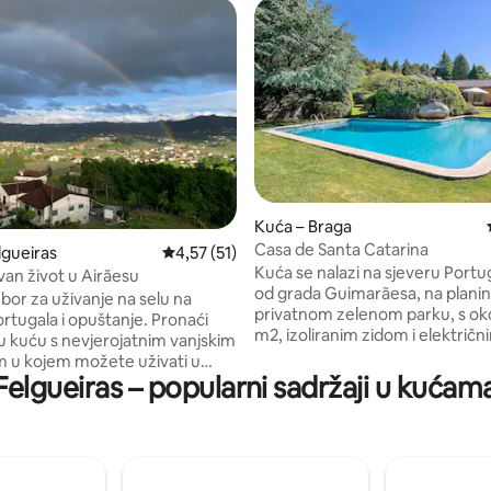
5, recenzija: 30
Kuća – Braga
Casa de Santa Catarina
lgueiras
Prosječna ocjena: 4,57/5, recenzija: 51
4,57 (51)
Kuća se nalazi na sjeveru Portu
an život u Airãesu
od grada Guimarãesa, na planini
bor za uživanje na selu na
privatnom zelenom parku, s ok
ugala i opuštanje. Pronaći
m2, izoliranim zidom i električn
nu kuću s nevjerojatnim vanjskim
vratima. Kuća i zeleni park privatni su,
 u kojem možete uživati u
zaštićeni zidom i pružaju potp
Felgueiras – popularni sadržaji u kućam
iz snova, od izlaska sunca do
sigurnost i izolaciju. Ovdje mož
nca ili zvijezda noću.
provesti vrijeme u bazenu, odmo
an pristup povijesnim
trčati u privatnom parku, igrati t
 kao što su Felgueiras,
planinariti u prirodi, uživati u dr
aga, Porto … Ova je kuća
pticama, u potpunoj privatnosti. Kuća 
za parove ili skupinu prijatelja