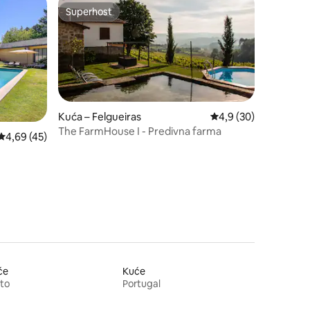
Superhost
Superhost
Kuća – Felgueiras
Prosječna ocjena: 4,9
4,9 (30)
The FarmHouse I - Predivna farma
Prosječna ocjena: 4,69/5, recenzija: 45
4,69 (45)
će
Kuće
to
Portugal