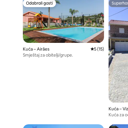
Odabrali gosti
Superho
Odabrali gosti
Superho
Kuća – Airães
Prosječna ocjena: 5
5 (15)
Smještaj za obitelji/grupe.
Kuća – Vi
Kuća za 