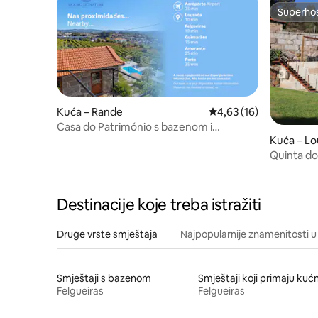
Superho
Superho
Kuća – Rande
Prosječna ocjena: 4,63/
4,63 (16)
Casa do Património s bazenom i
Kuća – L
privatnim parkiralištem VE
Quinta do
Destinacije koje treba istražiti
Druge vrste smještaja
Najpopularnije znamenitosti u 
Smještaji s bazenom
Felgueiras
Felgueiras