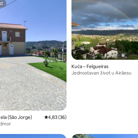
st
st
/5, recenzija: 15
Kuća – Felgueiras
Jednostavan život u Airãesu
zela (São Jorge)
Prosječna ocjena: 4,83/5, recenzija: 36
4,83 (36)
odmor