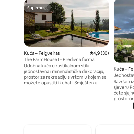
Superhost
Superhost
Kuća – Felgueiras
Prosječna ocjena: 4,9/
4,9 (30)
The FarmHouse I - Predivna farma
Udobna kuća u rustikalnom stilu,
Kuća – Fe
jednostavna i minimalistička dekoracija,
Jednostav
prostor za rekreaciju s vrtom u kojem se
Savršen iz
možete opustiti i kuhati. Smješten u
sjeveru Port
mirnom selu, 5 metara od grada
ćete sjaj
Felgueirasa i 10 metara od Amarantea i
prostorom
Guimarãesa, općina koje se odlikuju
krajoliku 
gastronomijom, zelenim vinom,
zalaska su
popularnim zabavama i sajmovima,
Jednostav
romaničkom rutom. Postoji golema
gradovima
vinogradarska farma koju možete
Guimarães, Br
istražiti. Također možete uživati u
prikladna 
privatnom bazenu koji je u izgradnji i koji