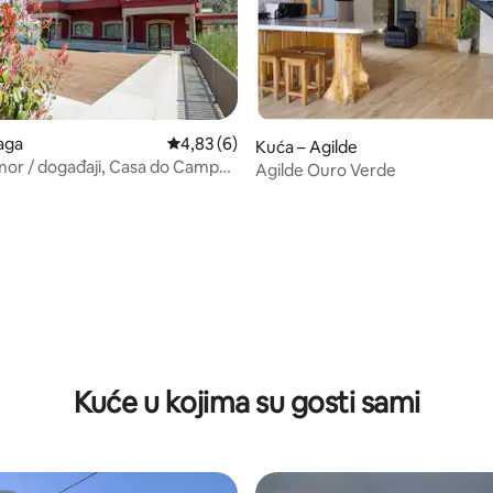
aga
Prosječna ocjena: 4,83/5, recenzija: 6
4,83 (6)
Kuća – Agilde
or / događaji, Casa do Campo
Agilde Ouro Verde
Kuće u kojima su gosti sami