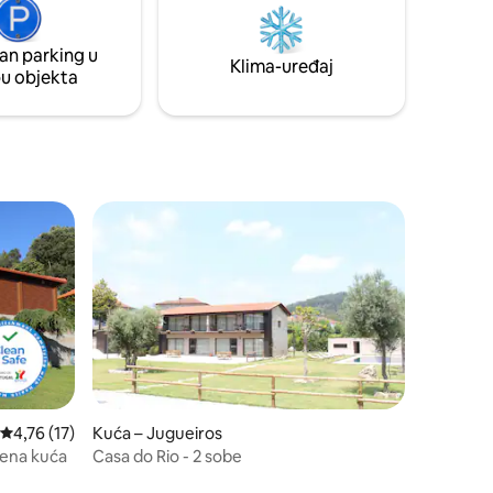
sti.
Wi-fi Estacionamento, Churrasqueira
an parking u
Klima-uređaj
pu objekta
Prosječna ocjena: 4,76/5, recenzija: 17
4,76 (17)
Kuća – Jugueiros
mena kuća
Casa do Rio - 2 sobe