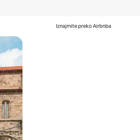
Iznajmite preko Airbnba
li prelaskom prstom po zaslonu.