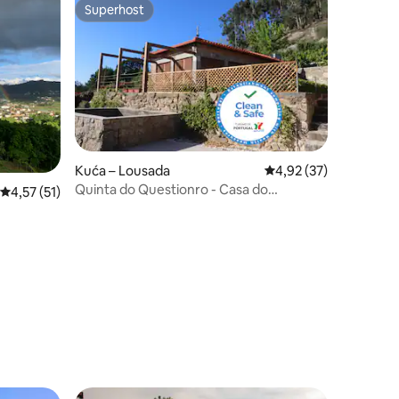
Superhost
Superhost
Kuća – Lousada
Prosječna ocjena: 4,92
4,92 (37)
Quinta do Questionro - Casa do
Prosječna ocjena: 4,57/5, recenzija: 51
4,57 (51)
Alpendre