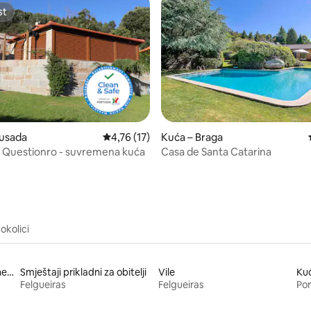
st
st
5, recenzija: 16
ousada
Prosječna ocjena: 4,76/5, recenzija: 17
4,76 (17)
Kuća – Braga
 Questionro - suvremena kuća
Casa de Santa Catarina
okolici
Smještaji koji primaju kućne ljubimce
Smještaji prikladni za obitelji
Vile
Ku
Felgueiras
Felgueiras
Por