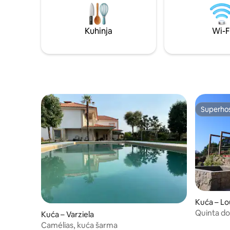
koji žele 
će biti dostupan od mjeseca travnja 2025.
tražiti mir na selu. 
omogućuje
Kuhinja
Wi-F
kuće.
Superho
Superho
Kuća – L
Quinta do
Kuća – Varziela
Alpendre
Camélias, kuća šarma