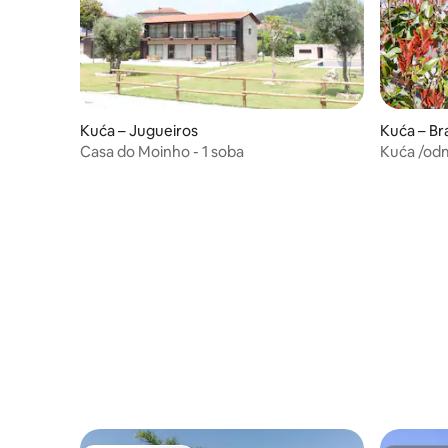
Kuća – Jugueiros
Kuća – Br
Casa do Moinho - 1 soba
Kuća /odm
2. kat