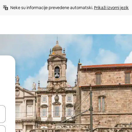
Neke su informacije prevedene automatski. 
Prikaži izvorni jezik
dati koristeći se strelicama prema gore i prema dolje, kao i dodirom i