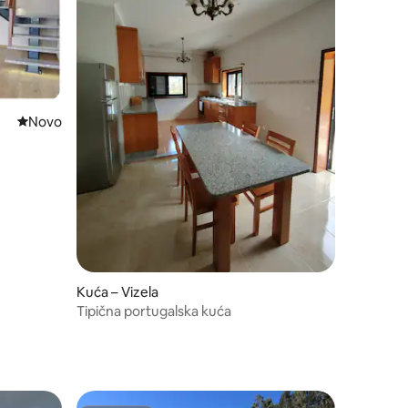
Novi smještaj
Novo
Kuća – Vizela
Tipična portugalska kuća