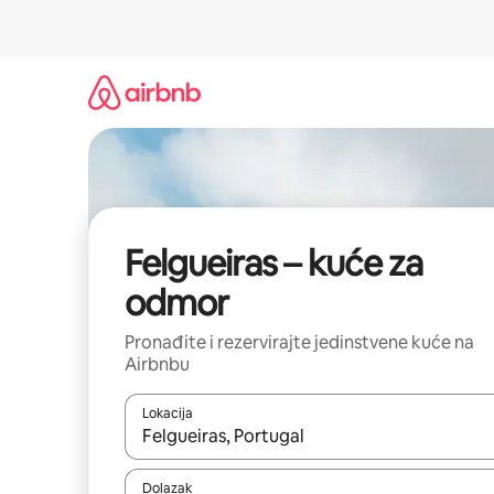
Prijeđi
na
sadržaj
Felgueiras – kuće za
odmor
Pronađite i rezervirajte jedinstvene kuće na
Airbnbu
Lokacija
Kada budu dostupni rezultati, moći ćete ih pregle
Dolazak