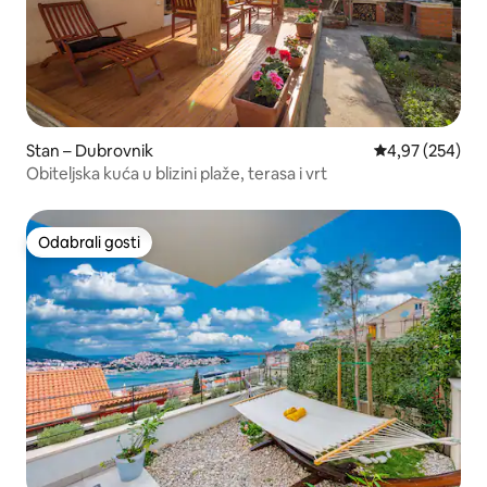
Stan – Dubrovnik
Prosječna ocjen
4,97 (254)
Obiteljska kuća u blizini plaže, terasa i vrt
Odabrali gosti
Odabrali gosti