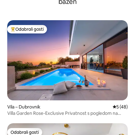
bazen
Odabrali gosti
Među najviše rangiranima s oznakom „Odabrali gosti”
Vila – Dubrovnik
Prosječna o
5 (48)
Villa Garden Rose-Exclusive Privatnost s pogledom na
more
Odabrali gosti
Odabrali gosti