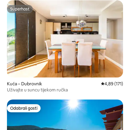
Superhost
Superhost
Kuća – Dubrovnik
Prosječna ocjen
4,89 (171)
Uživajte u suncu tijekom ručka
Odabrali gosti
Odabrali gosti