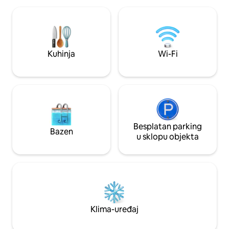
ikakve stručne pom
namještenom terasom s pogledom na
našeg prostora. Uživajte u svom drugom
Jadransko more s koje se pruža
domu, a mi smo t
prekrasan pogled na povijesni
srdačno gostoprim
Dubrovnik. Gosti se mogu opustiti u
da vaš odmor bud
vrtu, opremljenom opremom za roštilj i
Kuhinja
Wi-Fi
vanjskom blagovaonicom ispod pergole.
Na raspolaganju su ležaljke za sunčanje.
Praonica rublja sastoji se od perilice i
sušilice.
Besplatan parking
Bazen
u sklopu objekta
Klima-uređaj