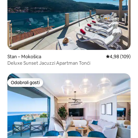
Stan – Mokošica
Prosječna ocjen
4,98 (109)
Deluxe Sunset Jacuzzi Apartman Tonći
Odabrali gosti
Odabrali gosti