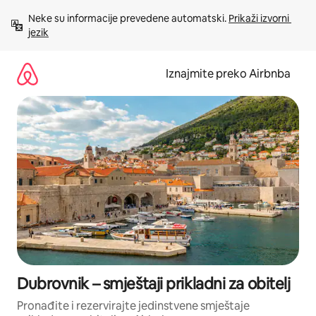
Prijeđi
Neke su informacije prevedene automatski. 
Prikaži izvorni 
na
jezik
sadržaj
Iznajmite preko Airbnba
Dubrovnik – smještaji prikladni za obitelj
Pronađite i rezervirajte jedinstvene smještaje