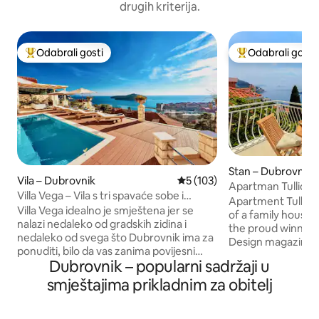
drugih kriterija.
Odabrali gosti
Odabrali gosti
Među najviše rangiranima s oznakom „Odabrali gosti”
Među najviše ran
Stan – Dubrovnik
Vila – Dubrovnik
Prosječna ocjena: 5/5, recenz
5 (103)
Apartman Tullio
Villa Vega – Vila s tri spavaće sobe i
Apartment Tullio, 
bazenom
Villa Vega idealno je smještena jer se
of a family house 
nalazi nedaleko od gradskih zidina i
the proud winner
nedaleko od svega što Dubrovnik ima za
Design magazine 's award 
ponuditi, bilo da vas zanima povijesni
Attic Apartment in
Dubrovnik – popularni sadržaji u
Stari grad i njegove brojne znamenitosti
Iznimno smo ponos
ili uživanje na mediteranskom suncu i
smještajima prikladnim za obitelj
postignuće jer se 
kupanju u kristalno čistom Jadranskom
(ad)pothvatu u ko
moru. Villa Vega, prekrasna trosobna vila
svoje vizije i deko
s privatnim vanjskim bazenom i