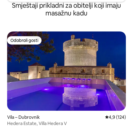
Smještaji prikladni za obitelji koji imaju
masažnu kadu
Odabrali gosti
Odabrali gosti
Vila – Dubrovnik
Prosječna ocje
4,9 (124)
Hedera Estate, Villa Hedera V