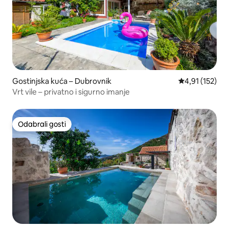
Gostinjska kuća – Dubrovnik
Prosječna ocje
4,91 (152)
Vrt vile – privatno i sigurno imanje
Odabrali gosti
Odabrali gosti