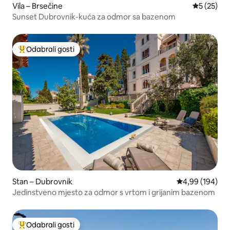
Vila – Brsečine
Prosječna 
5 (25)
Sunset Dubrovnik-kuća za odmor sa bazenom
Odabrali gosti
Među najviše rangiranima s oznakom „Odabrali gosti”
Stan – Dubrovnik
Prosječna ocjen
4,99 (194)
Jedinstveno mjesto za odmor s vrtom i grijanim bazenom
Odabrali gosti
Među najviše rangiranima s oznakom „Odabrali gosti”