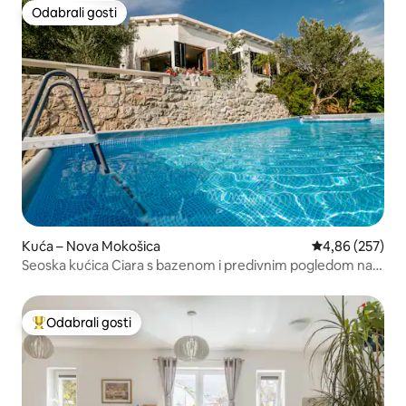
Odabrali gosti
Odabrali gosti
Kuća – Nova Mokošica
Prosječna ocjen
4,86 (257)
Seoska kućica Ciara s bazenom i predivnim pogledom na
rijeku/more
Odabrali gosti
Među najviše rangiranima s oznakom „Odabrali gosti”