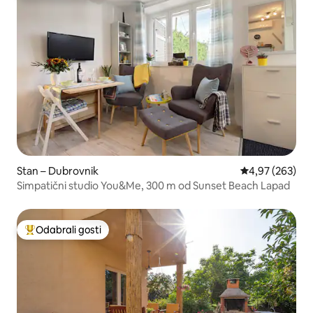
Stan – Dubrovnik
Prosječna ocjen
4,97 (263)
Simpatični studio You&Me, 300 m od Sunset Beach Lapad
Odabrali gosti
Među najviše rangiranima s oznakom „Odabrali gosti”