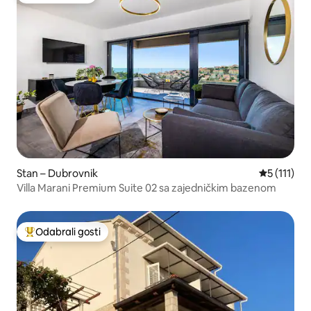
Stan – Dubrovnik
Prosječna o
5 (111)
Villa Marani Premium Suite 02 sa zajedničkim bazenom
Odabrali gosti
Među najviše rangiranima s oznakom „Odabrali gosti”