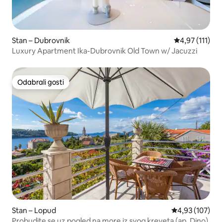
Stan – Dubrovnik
Prosječna ocje
4,97 (111)
Luxury Apartment Ika-Dubrovnik Old Town w/ Jacuzzi
Odabrali gosti
Odabrali gosti
Stan – Lopud
Prosječna ocjen
4,93 (107)
Probudite se uz pogled na more iz svog kreveta (ap. Dino)