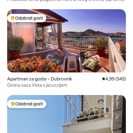
Odabrali gosti
Među najviše rangiranima s oznakom „Odabrali gosti”
Apartman za goste – Dubrovnik
Prosječna ocjen
4,99 (545)
Ginina oaza Vista s jacuzzijem
Odabrali gosti
Među najviše rangiranima s oznakom „Odabrali gosti”