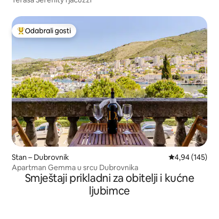
Odabrali gosti
Među najviše rangiranima s oznakom „Odabrali gosti”
Stan – Dubrovnik
Prosječna ocjen
4,94 (145)
Apartman Gemma u srcu Dubrovnika
Smještaji prikladni za obitelji i kućne
ljubimce