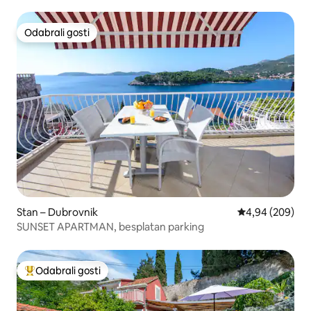
Odabrali gosti
Odabrali gosti
Stan – Dubrovnik
Prosječna ocjen
4,94 (209)
SUNSET APARTMAN, besplatan parking
Odabrali gosti
Među najviše rangiranima s oznakom „Odabrali gosti”