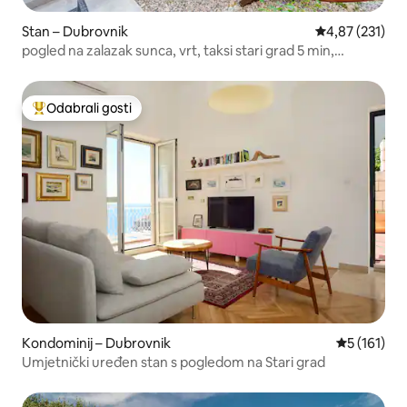
Stan – Dubrovnik
Prosječna ocjen
4,87 (231)
pogled na zalazak sunca, vrt, taksi stari grad 5 min,
besplatna garaža
Odabrali gosti
Među najviše rangiranima s oznakom „Odabrali gosti”
Kondominij – Dubrovnik
Prosječna o
5 (161)
Umjetnički uređen stan s pogledom na Stari grad