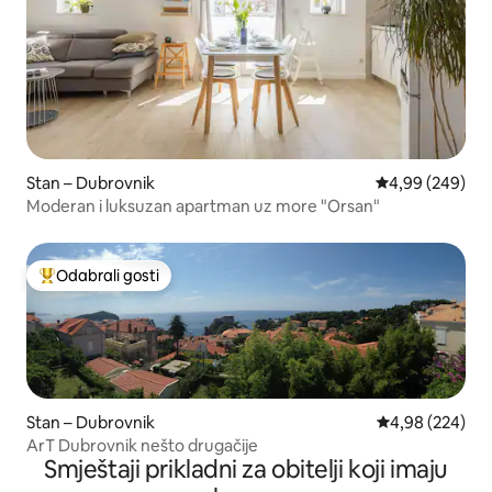
Stan – Dubrovnik
Prosječna ocjen
4,99 (249)
Moderan i luksuzan apartman uz more "Orsan"
Odabrali gosti
Među najviše rangiranima s oznakom „Odabrali gosti”
Stan – Dubrovnik
Prosječna ocjen
4,98 (224)
ArT Dubrovnik nešto drugačije
Smještaji prikladni za obitelji koji imaju