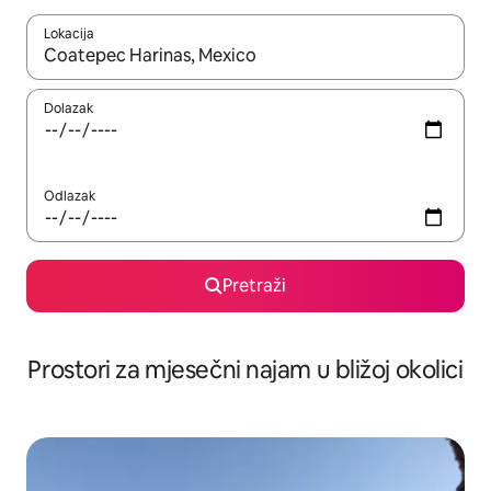
Lokacija
Kada budu dostupni rezultati, moći ćete ih pregledati koristeći
Dolazak
Odlazak
Pretraži
Prostori za mjesečni najam u bližoj okolici