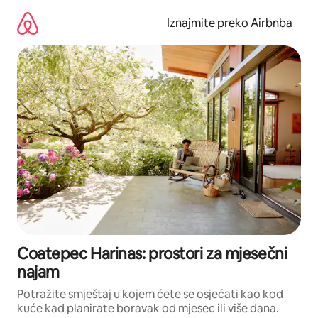
Prijeđi
na
Iznajmite preko Airbnba
sadržaj
Coatepec Harinas: prostori za mjesečni
najam
Potražite smještaj u kojem ćete se osjećati kao kod
kuće kad planirate boravak od mjesec ili više dana.