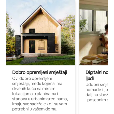
Dobro opremljeni smještaji
Digitalni noma
ljudi
Ovi dobro opremljeni
smještaji, među kojima ima
Udobni smještaj
drvenih kuća na mirnim
nomade i ljude 
lokacijama u planinama i
daljinu s bežič
stanova u urbanim sredinama,
i posebnim pro
imaju sve sadržaje koji su vam
potrebni u vašem domu.