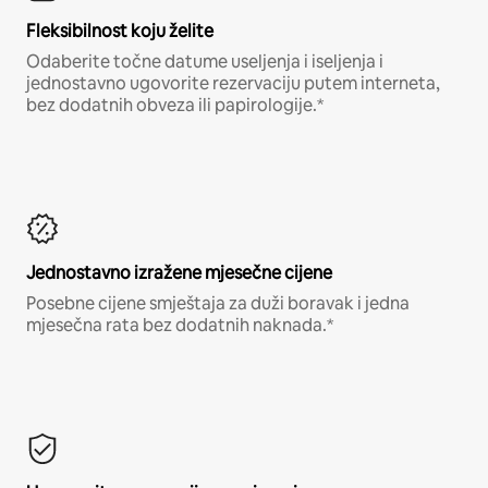
Fleksibilnost koju želite
Odaberite točne datume useljenja i iseljenja i
jednostavno ugovorite rezervaciju putem interneta,
bez dodatnih obveza ili papirologije.*
Jednostavno izražene mjesečne cijene
Posebne cijene smještaja za duži boravak i jedna
mjesečna rata bez dodatnih naknada.*