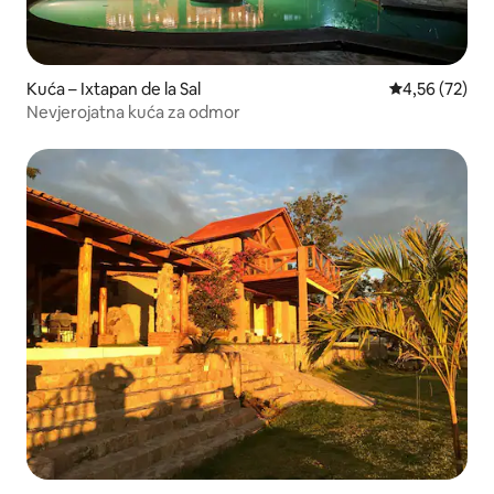
Kuća – Ixtapan de la Sal
Prosječna ocje
4,56 (72)
Nevjerojatna kuća za odmor