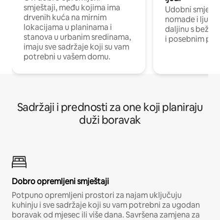
smještaji, među kojima ima
Udobni smještaj
drvenih kuća na mirnim
nomade i ljude 
lokacijama u planinama i
daljinu s bežič
stanova u urbanim sredinama,
i posebnim pro
imaju sve sadržaje koji su vam
potrebni u vašem domu.
Sadržaji i prednosti za one koji planiraju
duži boravak
Dobro opremljeni smještaji
Potpuno opremljeni prostori za najam uključuju
kuhinju i sve sadržaje koji su vam potrebni za ugodan
boravak od mjesec ili više dana. Savršena zamjena za