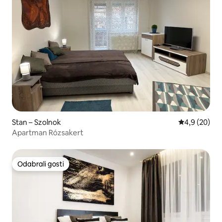
Stan – Szolnok
Prosječna ocj
4,9 (20)
Apartman Rózsakert
Odabrali gosti
Odabrali gosti