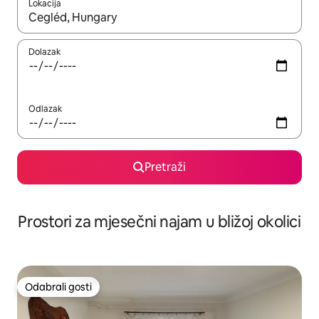
Lokacija
Kada budu dostupni rezultati, moći ćete ih pregledati koristeći
Dolazak
Odlazak
Pretraži
Prostori za mjesečni najam u bližoj okolici
Odabrali gosti
Odabrali gosti