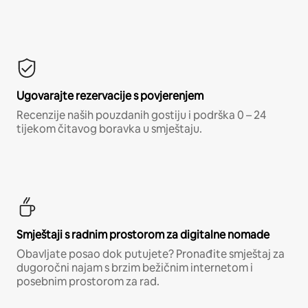
Ugovarajte rezervacije s povjerenjem
Recenzije naših pouzdanih gostiju i podrška 0 – 24
tijekom čitavog boravka u smještaju.
Smještaji s radnim prostorom za digitalne nomade
Obavljate posao dok putujete? Pronađite smještaj za
dugoročni najam s brzim bežičnim internetom i
posebnim prostorom za rad.