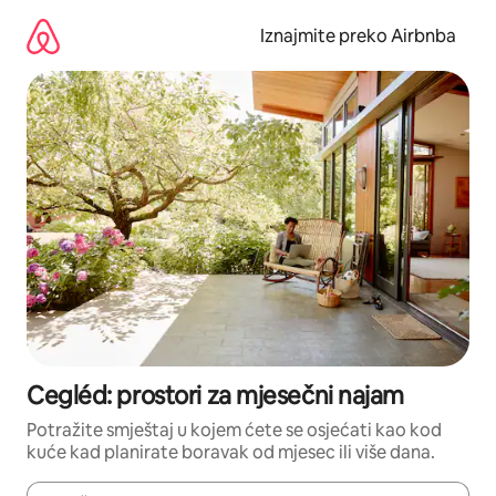
Prijeđi
na
Iznajmite preko Airbnba
sadržaj
Cegléd: prostori za mjesečni najam
Potražite smještaj u kojem ćete se osjećati kao kod
kuće kad planirate boravak od mjesec ili više dana.