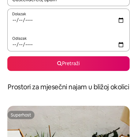
Dolazak
Odlazak
Pretraži
Prostori za mjesečni najam u bližoj okolici
Superhost
Superhost