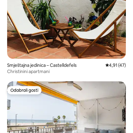
Smještajna jedinica – Castelldefels
Prosječna ocj
4,91 (47)
Christinini apartmani
Odabrali gosti
Odabrali gosti