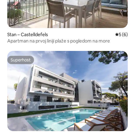
Stan – Castelldefels
Prosječna
5 (6)
Apartman na prvoj liniji plaže s pogledom na more
Superhost
Superhost