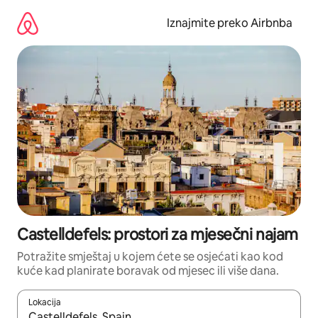
Prijeđi
na
Iznajmite preko Airbnba
sadržaj
Castelldefels: prostori za mjesečni najam
Potražite smještaj u kojem ćete se osjećati kao kod
kuće kad planirate boravak od mjesec ili više dana.
Lokacija
Kada budu dostupni rezultati, moći ćete ih pregledati koristeći