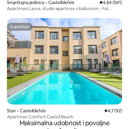
Smještajna jedinica – Castelldefels
Prosječna ocjen
4,84 (541)
Apartmani Laura, studio apartman s balkonom - Fel...
Superhost
Superhost
Stan – Castelldefels
Prosječna ocj
4,7 (92)
Apartman Comfort Castell Beach
Maksimalna udobnost i povoljne