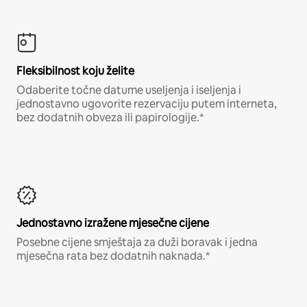
Fleksibilnost koju želite
Odaberite točne datume useljenja i iseljenja i
jednostavno ugovorite rezervaciju putem interneta,
bez dodatnih obveza ili papirologije.*
Jednostavno izražene mjesečne cijene
Posebne cijene smještaja za duži boravak i jedna
mjesečna rata bez dodatnih naknada.*