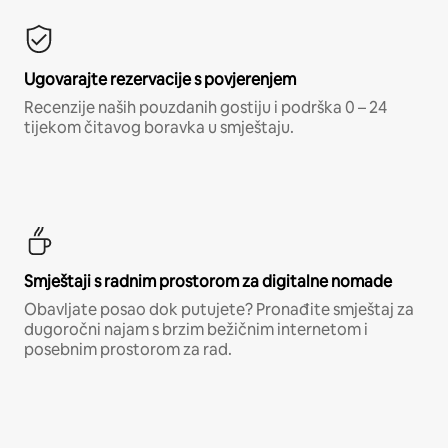
Ugovarajte rezervacije s povjerenjem
Recenzije naših pouzdanih gostiju i podrška 0 – 24
tijekom čitavog boravka u smještaju.
Smještaji s radnim prostorom za digitalne nomade
Obavljate posao dok putujete? Pronađite smještaj za
dugoročni najam s brzim bežičnim internetom i
posebnim prostorom za rad.