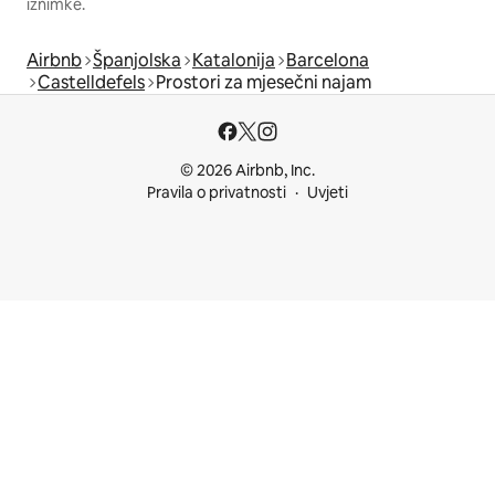
iznimke.
Airbnb
Španjolska
Katalonija
Barcelona
Castelldefels
Prostori za mjesečni najam
© 2026 Airbnb, Inc.
Pravila o privatnosti
Uvjeti