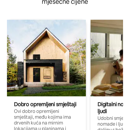
mjesečne cijene
Dobro opremljeni smještaji
Digitalni noma
ljudi
Ovi dobro opremljeni
smještaji, među kojima ima
Udobni smještaj
drvenih kuća na mirnim
nomade i ljude 
lokacijama u planinama i
daljinu s bežič