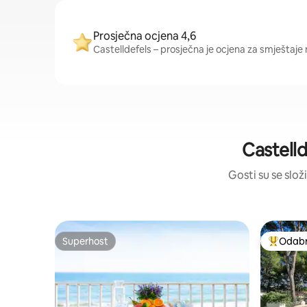
Prosječna ocjena 4,6
Castelldefels – prosječna je ocjena za smještaje n
Castelld
Gosti su se složi
Superhost
Odabra
Superhost
Među naj