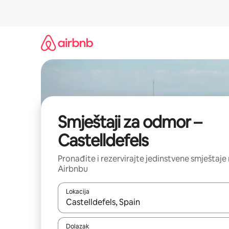
Prijeđi
na
sadržaj
Smještaji za odmor –
Castelldefels
Pronađite i rezervirajte jedinstvene smještaje
Airbnbu
Lokacija
Kada budu dostupni rezultati, moći ćete ih pregle
Dolazak