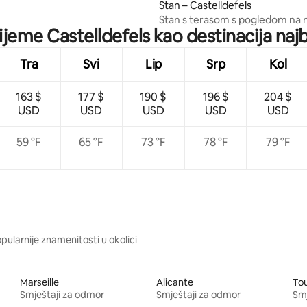
Stan – Castelldefels
Stan s terasom s pogledom na 
rijeme Castelldefels kao destinacija najb
blizini BCN-a
Tra
Svi
Lip
Srp
Kol
163 $
177 $
190 $
196 $
204 $
USD
USD
USD
USD
USD
59 °F
65 °F
73 °F
78 °F
79 °F
pularnije znamenitosti u okolici
Marseille
Alicante
To
Smještaji za odmor
Smještaji za odmor
Smj