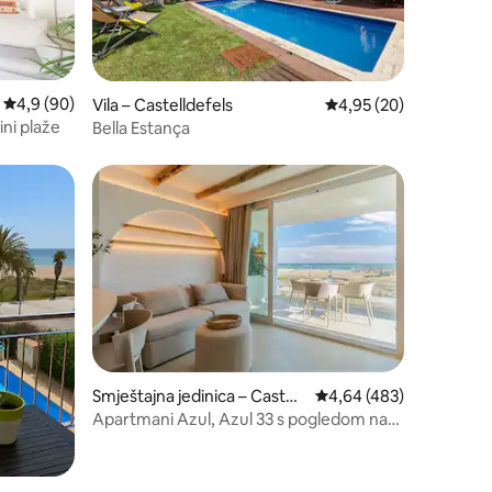
Prosječna ocjena: 4,9/5, recenzija: 90
4,9 (90)
Vila – Castelldefels
Prosječna ocjena: 4,95
4,95 (20)
ini plaže
Bella Estança
Smještajna jedinica – Castell
Prosječna ocjena: 4,64/
4,64 (483)
defels
Apartmani Azul, Azul 33 s pogledom na
more i kupaonicom.