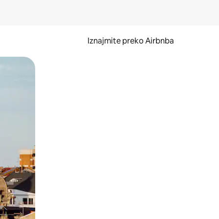
Iznajmite preko Airbnba
li prelaskom prstom po zaslonu.