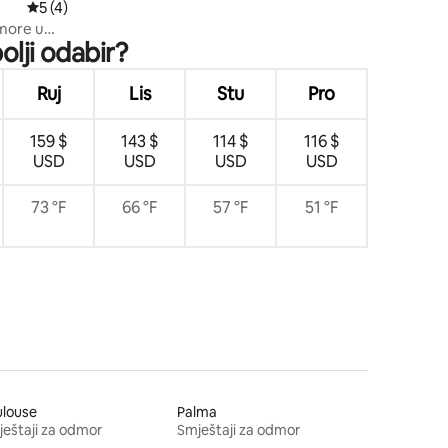
Prosječna ocjena: 5/5, recenzija: 4
5 (4)
more u
olji odabir?
Ruj
Lis
Stu
Pro
159 $
143 $
114 $
116 $
USD
USD
USD
USD
73 °F
66 °F
57 °F
51 °F
ulouse
Palma
eštaji za odmor
Smještaji za odmor