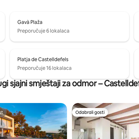
ail privatif qui donne
nt sur la rue.
Gavà Plaža
Preporučuje 6 lokalaca
Platja de Castelldefels
Preporučuje 16 lokalaca
gi sjajni smještaji za odmor – Castellde
st
Odabrali gosti
st
Odabrali gosti