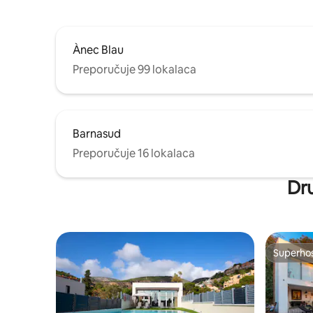
jardin. L'accés au logement se fait via un
trenucima na suncu na južnom balkonu i
petit port
udahnuti dah koji uzima zalaske sunca
directeme
dok večerate na zapadnoj terasi. Sve bez
susjeda za gledanje. Zato što je cijeli kat
Ànec Blau
tvoj! Glavna spavaća soba s fantastičnim
pogledom na more ima bračni krevet.
Preporučuje 99 lokalaca
Dvije druge spavaće sobe, obje s
pogledom na more, imaju 2 kreveta za
jednu osobu (90 cm), koji se mogu spojiti
zajedno za bračni krevet veličine kralja.
Barnasud
Izravan pristup plaži putem privatnog
ulaza, velikog bazena i dječje igraonice na
Preporučuje 16 lokalaca
raspolaganju. Veliki restorani unutar
pješačka udaljenost i centar Barcelone
Dru
samo 14 km. Apartman nudi: 150 m ² + 30
m ² terase - Glavna spavaća soba s
panoramskim pogledom na more i
ulazom na 2 terase - Još dvije spavaće
sobe s 2 kreveta za 1 osobu, 90 cm svaki,
Superho
koji se mogu spojiti kako bi se stvorio
Superho
bračni krevet - Dnevni boravak koji je
multifunkcionalni dnevni boravak s
beskrajnim pogledom na more -
Blagovaonica sa stolom za 10 osoba -