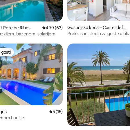
1/5, recenzija: 7
Gostinjska kuća – Castelldefel
nt Pere de Ribes
Prosječna ocjena: 4,79/5, recenzija: 63
4,79 (63)
s
Prekrasan studio za goste u bliz
cuzzijem, bazenom, solarijem
 gosti
 gosti
5, recenzija: 70
tges
Prosječna ocjena: 5/5, recenzija: 15
5 (15)
zenom Louise