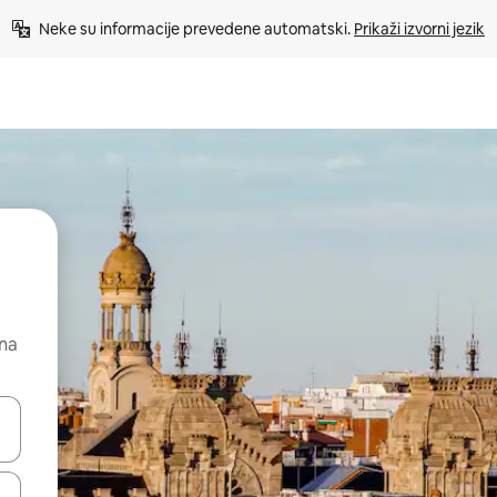
Neke su informacije prevedene automatski. 
Prikaži izvorni jezik
 na
dati koristeći se strelicama prema gore i prema dolje, kao i dodirom i