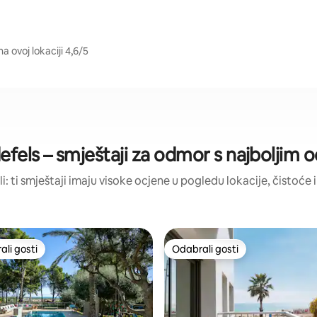
a ovoj lokaciji 4,6/5
efels – smještaji za odmor s najboljim
li: ti smještaji imaju visoke ocjene u pogledu lokacije, čistoće i
li gosti
Odabrali gosti
više rangiranima s oznakom „Odabrali gosti”
Odabrali gosti