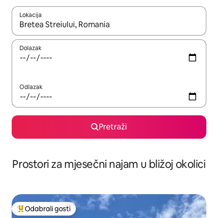
Lokacija
Kada budu dostupni rezultati, moći ćete ih pregledati koristeći
Dolazak
Odlazak
Pretraži
Prostori za mjesečni najam u bližoj okolici
Odabrali gosti
Među najviše rangiranima s oznakom „Odabrali gosti”