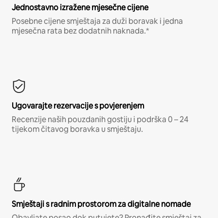
Jednostavno izražene mjesečne cijene
Posebne cijene smještaja za duži boravak i jedna
mjesečna rata bez dodatnih naknada.*
Ugovarajte rezervacije s povjerenjem
Recenzije naših pouzdanih gostiju i podrška 0 – 24
tijekom čitavog boravka u smještaju.
Smještaji s radnim prostorom za digitalne nomade
Obavljate posao dok putujete? Pronađite smještaj za