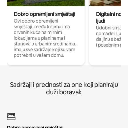
Dobro opremljeni smještaji
Digitalni noma
ljudi
Ovi dobro opremljeni
smještaji, među kojima ima
Udobni smještaj
drvenih kuća na mirnim
nomade i ljude 
lokacijama u planinama i
daljinu s bežič
stanova u urbanim sredinama,
i posebnim pro
imaju sve sadržaje koji su vam
potrebni u vašem domu.
Sadržaji i prednosti za one koji planiraju
duži boravak
Dobro opremljeni smještaji