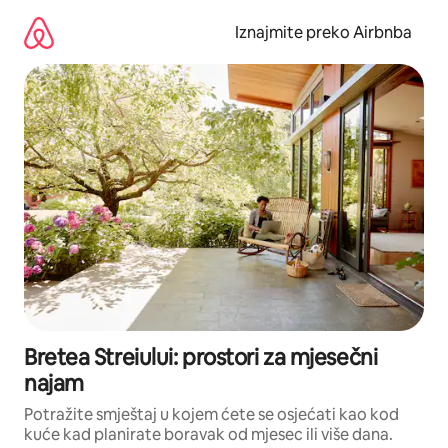
Prijeđi
na
Iznajmite preko Airbnba
sadržaj
Bretea Streiului: prostori za mjesečni
najam
Potražite smještaj u kojem ćete se osjećati kao kod
kuće kad planirate boravak od mjesec ili više dana.