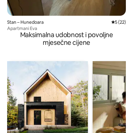
Stan – Hunedoara
Prosječna 
5 (22)
Apartmani Eva
Maksimalna udobnost i povoljne
mjesečne cijene