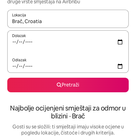
druge vrste smještaja na Airbnbu
Lokacija
Kada budu dostupni rezultati, moći ćete ih pregledati koristeći
Dolazak
Odlazak
Pretraži
Najbolje ocijenjeni smještaji za odmor u
blizini · Brač
Gosti su se složili: ti smještaji imaju visoke ocjene u
pogledu lokacije, čistoće i drugih kriterija.