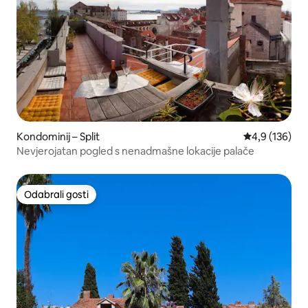
Kondominij – Split
Prosječna ocje
4,9 (136)
Nevjerojatan pogled s nenadmašne lokacije palače
Odabrali gosti
Odabrali gosti