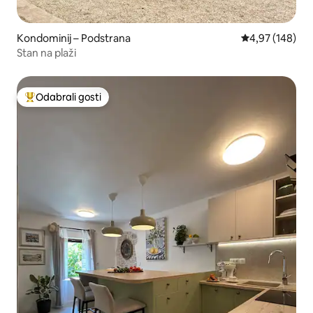
Kondominij – Podstrana
Prosječna ocjen
4,97 (148)
Stan na plaži
Odabrali gosti
Među najviše rangiranima s oznakom „Odabrali gosti”