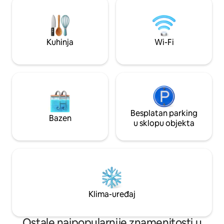
kako bi se gostima pružio uistinu
minuta od plaža i restoran
opuštajući doživljaj odmora na obali
napunite baterije i 
mora.
Jadrana.
Kuhinja
Wi-Fi
Besplatan parking
Bazen
u sklopu objekta
Klima-uređaj
Ostale najpopularnije znamenitosti u