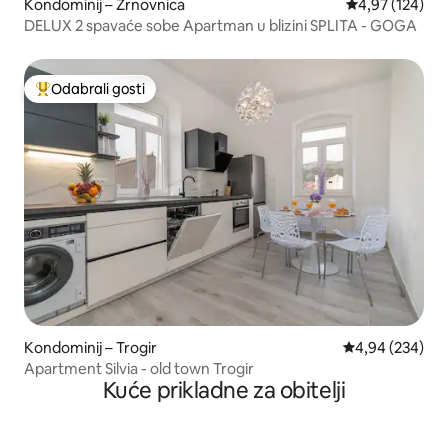
Kondominij – Žrnovnica
Prosječna ocjen
4,97 (124)
DELUX 2 spavaće sobe Apartman u blizini SPLITA - GOGA
Odabrali gosti
Među najviše rangiranima s oznakom „Odabrali gosti”
Kondominij – Trogir
Prosječna ocjen
4,94 (234)
Apartment Silvia - old town Trogir
Kuće prikladne za obitelji