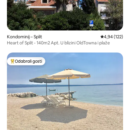
Kondominij – Split
Prosječna ocjen
4,94 (122)
Heart of Split - 140m2 Apt. U blizini OldTowna i plaže
Odabrali gosti
Među najviše rangiranima s oznakom „Odabrali gosti”