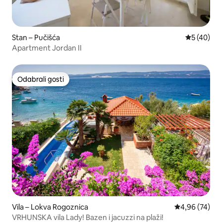
Stan – Pučišća
Prosječna o
5 (40)
Apartment Jordan II
Odabrali gosti
Odabrali gosti
Vila – Lokva Rogoznica
Prosječna ocje
4,96 (74)
VRHUNSKA vila Lady! Bazen i jacuzzi na plaži!