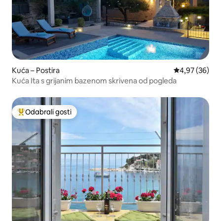
Kuća – Postira
Prosječna ocje
4,97 (36)
Kuća Ita s grijanim bazenom skrivena od pogleda
Odabrali gosti
Među najviše rangiranima s oznakom „Odabrali gosti”