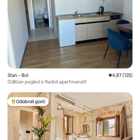
Stan – Bol
Prosječna ocjen
4,87 (125)
Odličan pogled iz Radoš apartmana!!!
Odabrali gosti
Među najviše rangiranima s oznakom „Odabrali gosti”