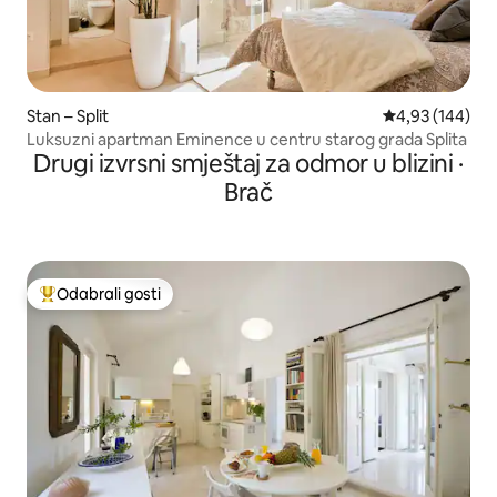
Stan – Split
Prosječna ocjen
4,93 (144)
Luksuzni apartman Eminence u centru starog grada Splita
Drugi izvrsni smještaj za odmor u blizini ·
Brač
Odabrali gosti
Među najviše rangiranima s oznakom „Odabrali gosti”