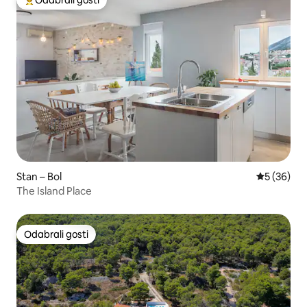
Među najviše rangiranima s oznakom „Odabrali gosti”
Stan – Bol
Prosječna o
5 (36)
The Island Place
Odabrali gosti
Odabrali gosti