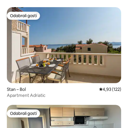
Odabrali gosti
Odabrali gosti
Stan – Bol
Prosječna ocjen
4,93 (122)
Apartment Adriatic
Odabrali gosti
Odabrali gosti