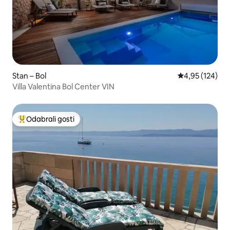
Stan – Bol
Prosječna ocjen
4,95 (124)
Villa Valentina Bol Center VIN
Odabrali gosti
Među najviše rangiranima s oznakom „Odabrali gosti”