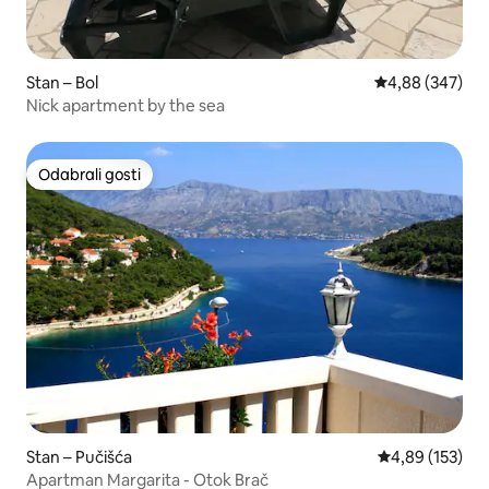
Stan – Bol
Prosječna ocjen
4,88 (347)
Nick apartment by the sea
Odabrali gosti
Odabrali gosti
Stan – Pučišća
Prosječna ocjen
4,89 (153)
Apartman Margarita - Otok Brač