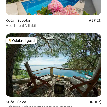
Kuća – Supetar
Prosječna o
5 (121)
Apartment Villa Lila
Odabrali gosti
Među najviše rangiranima s oznakom „Odabrali gosti”
Kuća – Selca
Prosječna 
5 (57)
Udaljena kuća za odmor izravno uz more!