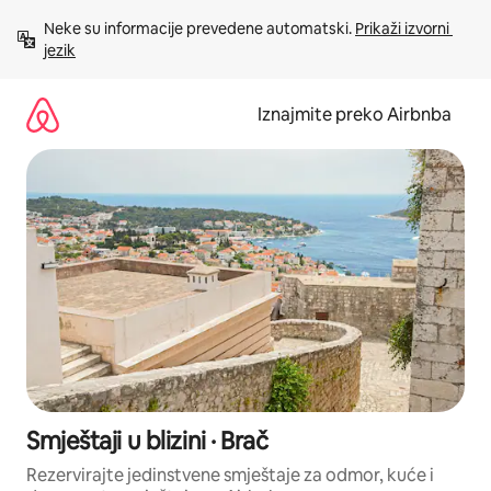
Prijeđi
Neke su informacije prevedene automatski. 
Prikaži izvorni 
na
jezik
sadržaj
Iznajmite preko Airbnba
Smještaji u blizini · Brač
Rezervirajte jedinstvene smještaje za odmor, kuće i