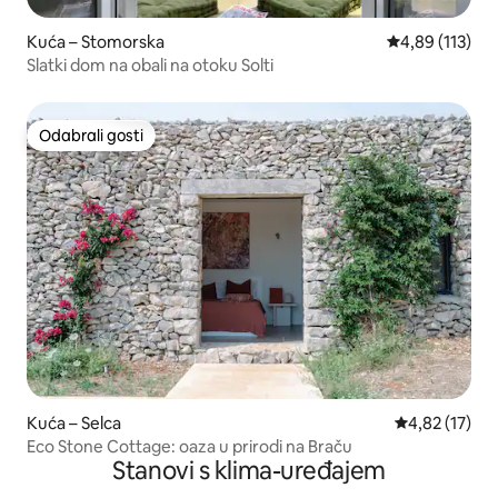
Kuća – Stomorska
Prosječna ocjen
4,89 (113)
Slatki dom na obali na otoku Solti
Odabrali gosti
Odabrali gosti
Kuća – Selca
Prosječna ocje
4,82 (17)
Eco Stone Cottage: oaza u prirodi na Braču
Stanovi s klima-uređajem