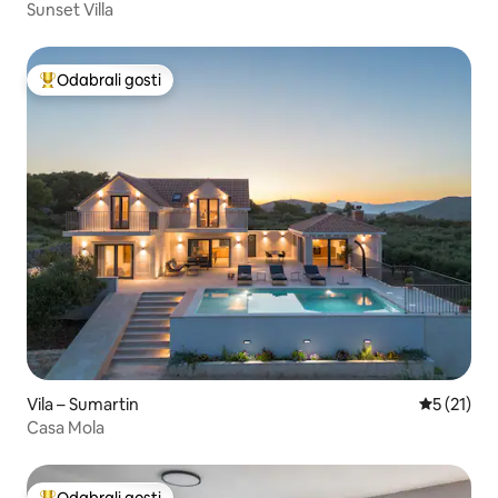
Sunset Villa
Odabrali gosti
Među najviše rangiranima s oznakom „Odabrali gosti”
Vila – Sumartin
Prosječna 
5 (21)
Casa Mola
Odabrali gosti