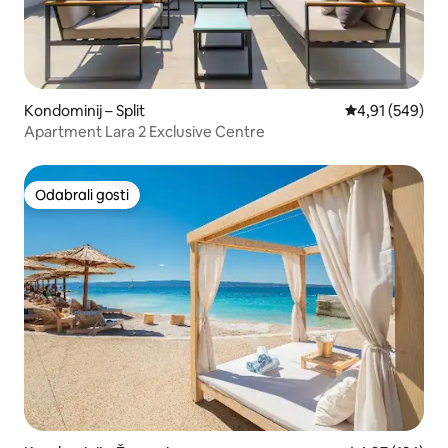
Kondominij – Split
Prosječna ocjen
4,91 (549)
Apartment Lara 2 Exclusive Centre
Odabrali gosti
Odabrali gosti