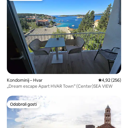
Kondominij – Hvar
Prosječna ocjen
4,92 (256)
„Dream escape Apart HVAR Town” (Center)SEA VIEW
Odabrali gosti
Odabrali gosti