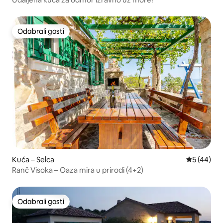
Odabrali gosti
Odabrali gosti
Kuća – Selca
Prosječna o
5 (44)
Ranč Visoka – Oaza mira u prirodi (4+2)
Odabrali gosti
Odabrali gosti