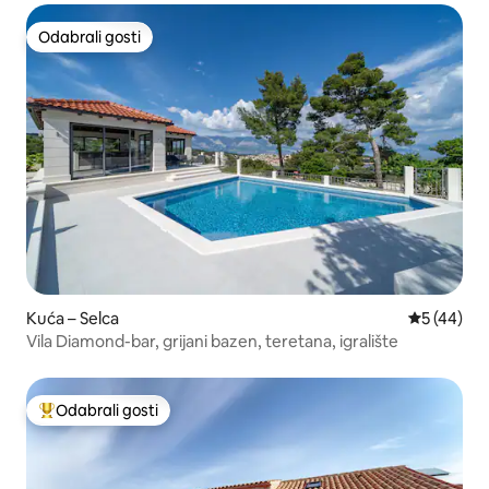
Odabrali gosti
Odabrali gosti
Kuća – Selca
Prosječna o
5 (44)
Vila Diamond-bar, grijani bazen, teretana, igralište
Odabrali gosti
Među najviše rangiranima s oznakom „Odabrali gosti”