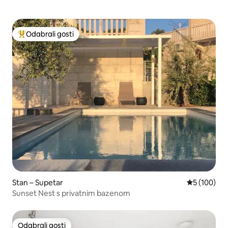
Odabrali gosti
Među najviše rangiranima s oznakom „Odabrali gosti”
Stan – Supetar
Prosječna oc
5 (100)
Sunset Nest s privatnim bazenom
Odabrali gosti