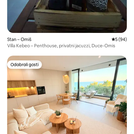
Stan – Omiš
Prosječna o
5 (94)
Villa Kebeo – Penthouse, privatni jacuzzi, Duce-Omis
Odabrali gosti
Odabrali gosti