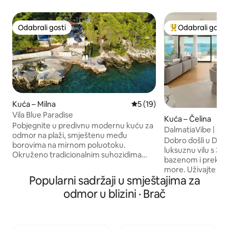
Odabrali gosti
Odabrali gosti
Odabrali gosti
Među najviše ran
Kuća – Milna
Prosječna ocjena: 5/5, recen
5 (19)
Vila Blue Paradise
Kuća – Čelina
Pobjegnite u predivnu modernu kuću za
DalmatiaVibe | 3 s
odmor na plaži, smještenu među
Pogled
Dobro došli u Dalm
borovima na mirnom poluotoku.
luksuznu vilu s 3 
Okruženo tradicionalnim suhozidima
bazenom i prekra
tipičnim za područje Mediterana, ovo je
more. Uživajte u modernom dizajnu,
mirno utočište okruženo kristalno plavim
Popularni sadržaji u smještajima za
potpunoj privatnos
vodama Jadranskog mora. Prostrana
otvoreni dnevni b
odmor u blizini · Brač
terasa s beskonačnim bazenom stvara
opremljenu kuhinju
osjećaj lebdenja iznad valova, potpuno
Wi-Fi i terasu sav
okružena nijansama plave boje. Ovdje se
Idealno je mjesto za
stapaju priroda, udobnost i elegancija
prijatelje, a udalj