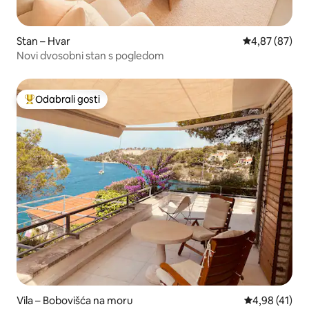
Stan – Hvar
Prosječna ocje
4,87 (87)
Novi dvosobni stan s pogledom
Odabrali gosti
Među najviše rangiranima s oznakom „Odabrali gosti”
Vila – Bobovišća na moru
Prosječna ocje
4,98 (41)