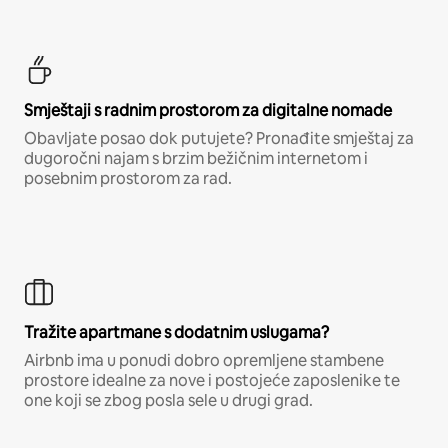
Smještaji s radnim prostorom za digitalne nomade
Obavljate posao dok putujete? Pronađite smještaj za
dugoročni najam s brzim bežičnim internetom i
posebnim prostorom za rad.
Tražite apartmane s dodatnim uslugama?
Airbnb ima u ponudi dobro opremljene stambene
prostore idealne za nove i postojeće zaposlenike te
one koji se zbog posla sele u drugi grad.