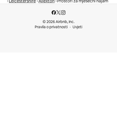
Leicestershire
Allexton
Prostori za mjesečni najam
© 2026 Airbnb, Inc.
Pravila o privatnosti
Uvjeti