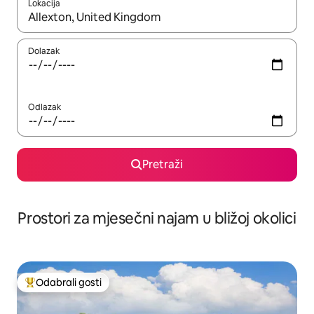
Lokacija
Kada budu dostupni rezultati, moći ćete ih pregledati koristeći
Dolazak
Odlazak
Pretraži
Prostori za mjesečni najam u bližoj okolici
Odabrali gosti
Među najviše rangiranima s oznakom „Odabrali gosti”