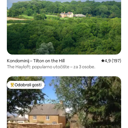
Kondominij – Tilton on the Hill
Prosječna ocje
4,9 (197)
The Hayloft: popularno utočište – za 3 osobe.
Odabrali gosti
Među najviše rangiranima s oznakom „Odabrali gosti”