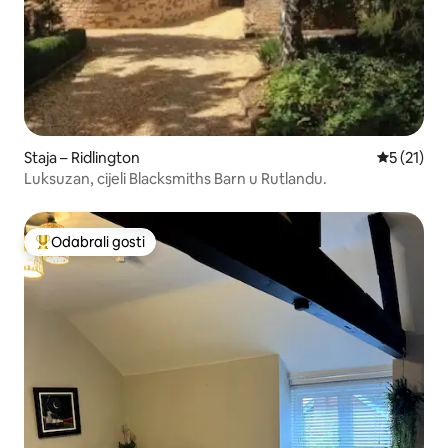
Staja – Ridlington
Prosječna 
5 (21)
Luksuzan, cijeli Blacksmiths Barn u Rutlandu.
Odabrali gosti
Među najviše rangiranima s oznakom „Odabrali gosti”