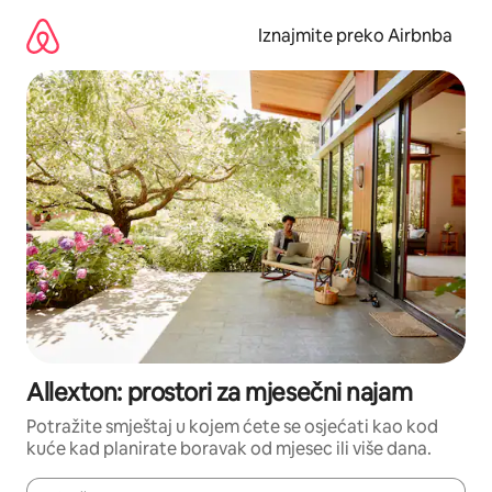
Prijeđi
na
Iznajmite preko Airbnba
sadržaj
Allexton: prostori za mjesečni najam
Potražite smještaj u kojem ćete se osjećati kao kod
kuće kad planirate boravak od mjesec ili više dana.