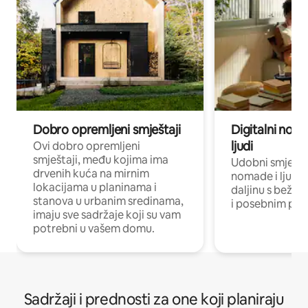
Dobro opremljeni smještaji
Digitalni noma
ljudi
Ovi dobro opremljeni
smještaji, među kojima ima
Udobni smještaj
drvenih kuća na mirnim
nomade i ljude 
lokacijama u planinama i
daljinu s bežič
stanova u urbanim sredinama,
i posebnim pro
imaju sve sadržaje koji su vam
potrebni u vašem domu.
Sadržaji i prednosti za one koji planiraju