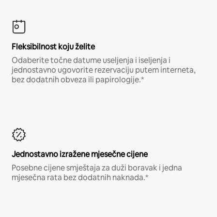
Fleksibilnost koju želite
Odaberite točne datume useljenja i iseljenja i
jednostavno ugovorite rezervaciju putem interneta,
bez dodatnih obveza ili papirologije.*
Jednostavno izražene mjesečne cijene
Posebne cijene smještaja za duži boravak i jedna
mjesečna rata bez dodatnih naknada.*