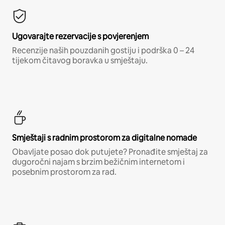
Ugovarajte rezervacije s povjerenjem
Recenzije naših pouzdanih gostiju i podrška 0 – 24
tijekom čitavog boravka u smještaju.
Smještaji s radnim prostorom za digitalne nomade
Obavljate posao dok putujete? Pronađite smještaj za
dugoročni najam s brzim bežičnim internetom i
posebnim prostorom za rad.