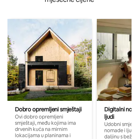
Dobro opremljeni smještaji
Digitalni noma
ljudi
Ovi dobro opremljeni
smještaji, među kojima ima
Udobni smještaj
drvenih kuća na mirnim
nomade i ljude 
lokacijama u planinama i
daljinu s bežič