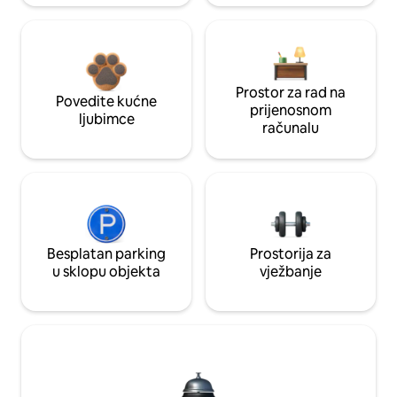
Prostor za rad na
Povedite kućne
prijenosnom
ljubimce
računalu
Besplatan parking
Prostorija za
u sklopu objekta
vježbanje