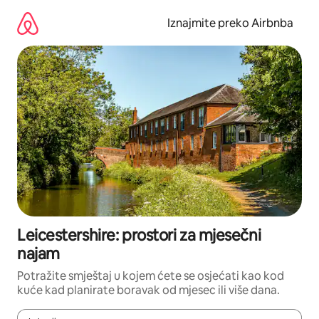
Prijeđi
na
Iznajmite preko Airbnba
sadržaj
Leicestershire: prostori za mjesečni
najam
Potražite smještaj u kojem ćete se osjećati kao kod
kuće kad planirate boravak od mjesec ili više dana.