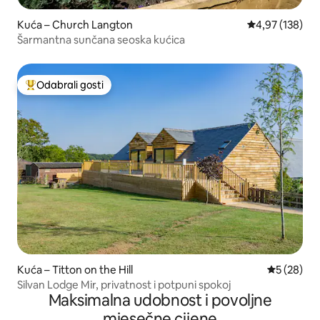
Kuća – Church Langton
Prosječna ocjen
4,97 (138)
Šarmantna sunčana seoska kućica
Odabrali gosti
Među najviše rangiranima s oznakom „Odabrali gosti”
Kuća – Titton on the Hill
Prosječna o
5 (28)
Silvan Lodge Mir, privatnost i potpuni spokoj
Maksimalna udobnost i povoljne
mjesečne cijene