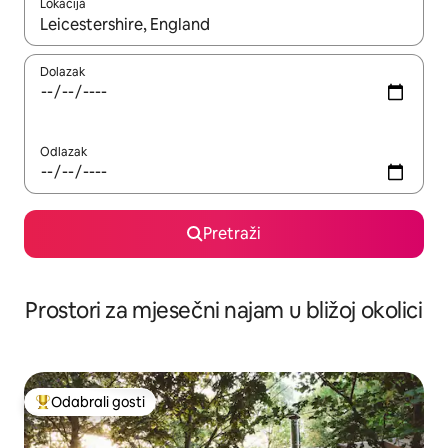
Lokacija
Kada budu dostupni rezultati, moći ćete ih pregledati koristeći
Dolazak
Odlazak
Pretraži
Prostori za mjesečni najam u bližoj okolici
Odabrali gosti
Među najviše rangiranima s oznakom „Odabrali gosti”