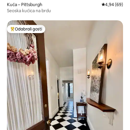
Kuća – Pittsburgh
Prosječna ocje
4,94 (69)
Seoska kućica na brdu
Odabrali gosti
Među najviše rangiranima s oznakom „Odabrali gosti”