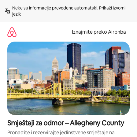
Prijeđi
Neke su informacije prevedene automatski. 
Prikaži izvorni 
na
jezik
sadržaj
Iznajmite preko Airbnba
Smještaji za odmor – Allegheny County
Pronađite i rezervirajte jedinstvene smještaje na