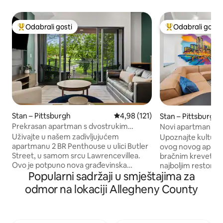
Odabrali gosti
Odabrali gosti
Među najviše rangiranima s oznakom „Odabrali gosti”
Među najviše ran
Stan – Pittsburgh
Prosječna ocjena: 4,98/5, recenz
4,98 (121)
Stan – Pittsburgh
Prekrasan apartman s dvostrukim
Novi apartman u Cu
bračnim krevetom i terasom na krovu
bračnim krevetom (
Uživajte u našem zadivljujućem
Upoznajte kulturnu
masažnom kado
apartmanu 2 BR Penthouse u ulici Butler
ovog novog apartm
Street, u samom srcu Lawrencevillea.
bračnim krevetom
Ovo je potpuno nova građevinska
najboljim restoran
Popularni sadržaji u smještajima za
zgrada 2025. godine. Samo vas nekoliko
Pittsburghu, a na
koraka dijeli od nekoliko lokalnih
od vas nalaze se k
odmor na lokaciji Allegheny County
trgovina, kafića i restorana u jednoj od
kazališta i još mn
najživopisnijih četvrti Pittsburgha. ⭐2
praktičnost na nena
bračna kreveta (madraci od memorijske
bračni krevet (18
pjene) ⭐1 kauč za spavanje s bračnim
/ tuš - Opremljena 