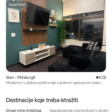
Superhost
Superhost
Stan – Pittsburgh
Prosječna
5 (3)
Moderno i udobno potkrovlje s jednom spavaćom sobom
na Penn Aveniji
Destinacije koje treba istražiti
Druge vrste smještaja
Najpopularnije znamenitosti u okolici