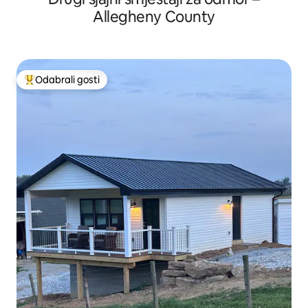
Allegheny County
Odabrali gosti
Među najviše rangiranima s oznakom „Odabrali gosti”