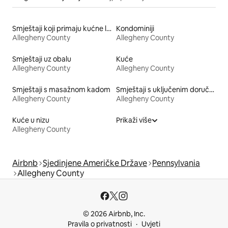
Smještaji koji primaju kućne ljubimce
Kondominiji
Allegheny County
Allegheny County
Smještaji uz obalu
Kuće
Allegheny County
Allegheny County
Smještaji s masažnom kadom
Smještaji s uključenim doručkom
Allegheny County
Allegheny County
Kuće u nizu
Prikaži više
Allegheny County
Airbnb
Sjedinjene Američke Države
Pennsylvania
Allegheny County
© 2026 Airbnb, Inc.
Pravila o privatnosti
Uvjeti