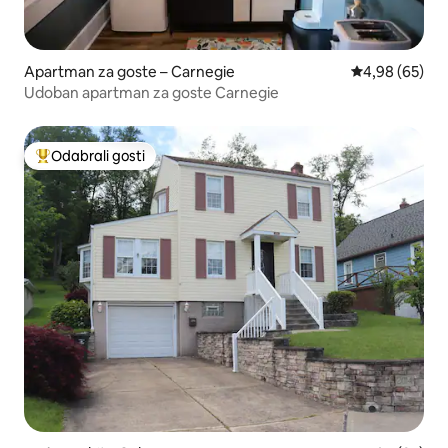
Apartman za goste – Carnegie
Prosječna ocje
4,98 (65)
Udoban apartman za goste Carnegie
Odabrali gosti
Među najviše rangiranima s oznakom „Odabrali gosti”