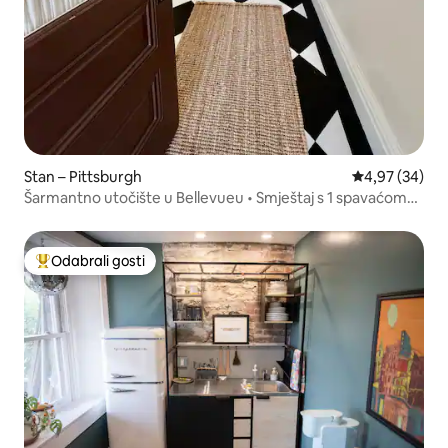
Stan – Pittsburgh
Prosječna ocje
4,97 (34)
Šarmantno utočište u Bellevueu • Smještaj s 1 spavaćom
sobom
Odabrali gosti
Među najviše rangiranima s oznakom „Odabrali gosti”