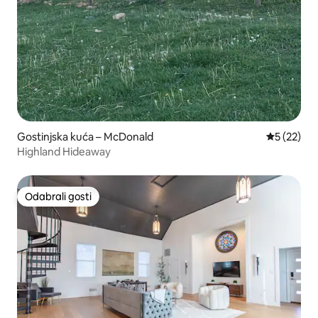
Gostinjska kuća – McDonald
Prosječna 
5 (22)
Highland Hideaway
Odabrali gosti
Odabrali gosti