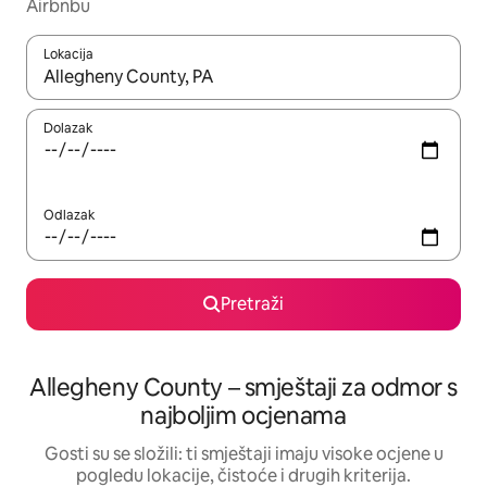
Airbnbu
Lokacija
Kada budu dostupni rezultati, moći ćete ih pregledati koristeći
Dolazak
Odlazak
Pretraži
Allegheny County – smještaji za odmor s
najboljim ocjenama
Gosti su se složili: ti smještaji imaju visoke ocjene u
pogledu lokacije, čistoće i drugih kriterija.