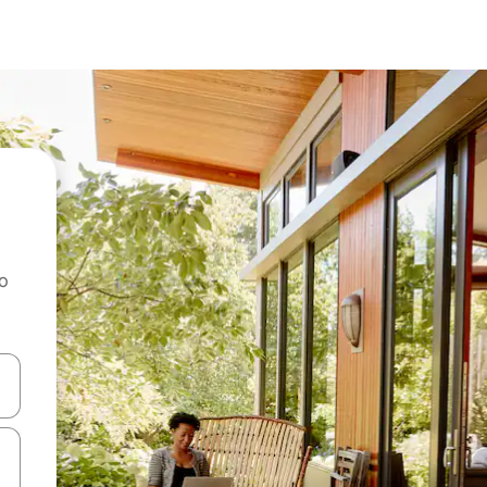
ao
dati koristeći se strelicama prema gore i prema dolje, kao i dodirom i