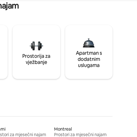
 najam
Apartman s
Prostorija za
dodatnim
vježbanje
uslugama
ami
Montreal
stori za mjesečni najam
Prostori za mjesečni najam