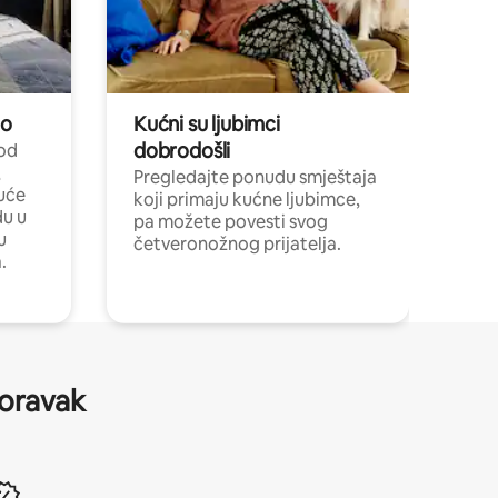
no
Kućni su ljubimci
dobrodošli
 od
,
Pregledajte ponudu smještaja
uće
koji primaju kućne ljubimce,
du u
pa možete povesti svog
u
četveronožnog prijatelja.
.
boravak