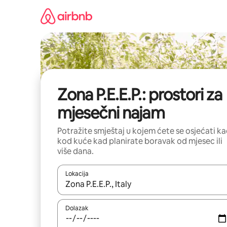
Prijeđi
na
sadržaj
Zona P.E.E.P.: prostori za
mjesečni najam
Potražite smještaj u kojem ćete se osjećati k
kod kuće kad planirate boravak od mjesec ili
više dana.
Lokacija
Kada budu dostupni rezultati, moći ćete ih pregle
Dolazak