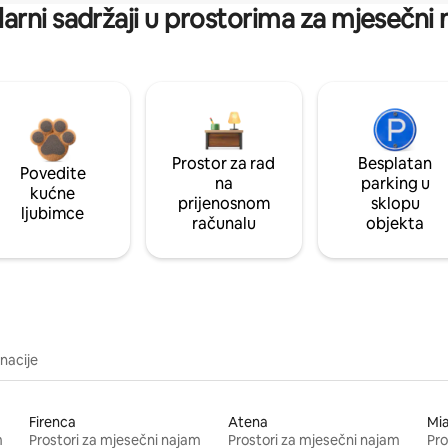
arni sadržaji u prostorima za mjesečni
Prostor za rad
Besplatan
Povedite
na
parking u
kućne
prijenosnom
sklopu
ljubimce
računalu
objekta
inacije
Firenca
Atena
Mi
m
Prostori za mjesečni najam
Prostori za mjesečni najam
Pro