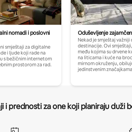
alni nomadi i poslovni
Oduševljenje zajamče
Nekad je smještaj važniji
destinacije. Ovi smještaji
i smještaji za digitalne
među kojima su drvene k
e i ljude koji rade na
na liticama i kuće na bro
nu s bežičnim internetom
mirnom okruženju, obiluj
ebnim prostorom za rad.
jedinstvenim značajkama
ji i prednosti za one koji planiraju duži 