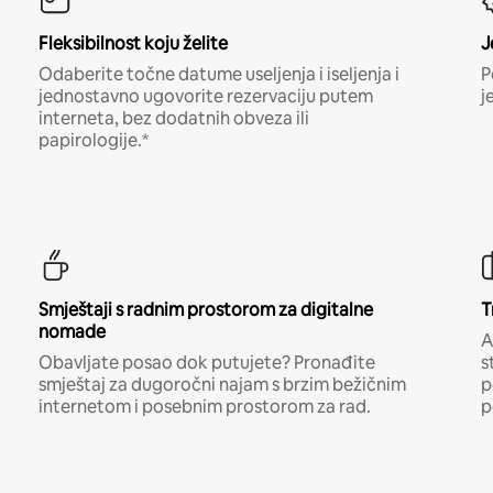
Fleksibilnost koju želite
J
Odaberite točne datume useljenja i iseljenja i
P
jednostavno ugovorite rezervaciju putem
j
interneta, bez dodatnih obveza ili
papirologije.*
Smještaji s radnim prostorom za digitalne
T
nomade
A
Obavljate posao dok putujete? Pronađite
s
smještaj za dugoročni najam s brzim bežičnim
p
internetom i posebnim prostorom za rad.
p