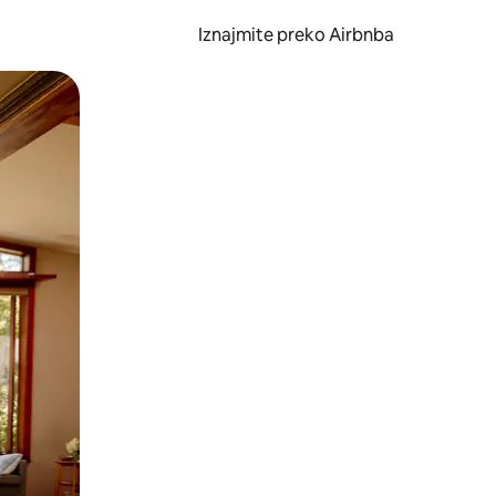
Iznajmite preko Airbnba
li prelaskom prstom po zaslonu.