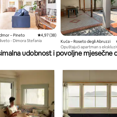
dmor – Pineto
Prosječna ocjena: 4,97/5, recenzija: 38
4,97 (38)
Uliveto - Dimora Stefania
5/5, recenzija: 3
Kuća – Roseto degli Abruzzi
Opuštajući apartman s ekskluz
imalna udobnost i povoljne mjesečne c
vrtom