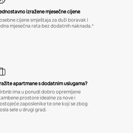
ednostavno izražene mjesečne cijene
osebne cijene smještaja za duži boravak i
edna mjesečna rata bez dodatnih naknada.*
ražite apartmane s dodatnim uslugama?
irbnb ima u ponudi dobro opremljene
tambene prostore idealne za nove i
ostojeće zaposlenike te one koji se zbog
osla sele u drugi grad.