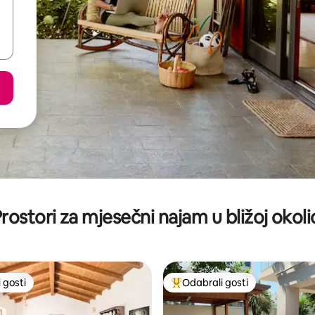
rostori za mjesečni najam u bližoj okoli
 gosti
Odabrali gosti
 gosti
Među najviše rangiranima s oz