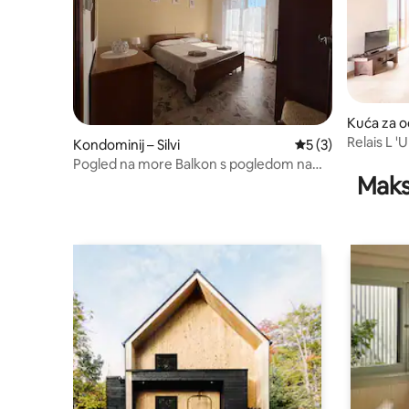
Kuća za o
Relais L '
Kondominij – Silvi
Prosječna ocjena: 
5 (3)
Pogled na more Balkon s pogledom na
Maks
more – 2 sobe 5 osoba