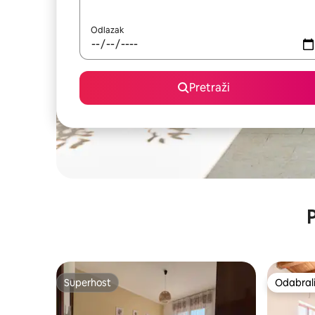
Odlazak
Pretraži
P
Superhost
Odabrali
Superhost
Odabrali