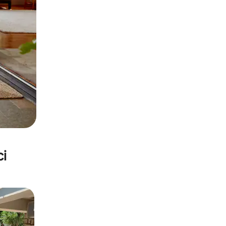
ci
nakom „Odabrali gosti”