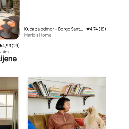
Kuća za odmor – Borgo Santa
Prosječna ocjena: 4,74
4,74 (19)
Maria Immacolata
Mario's Home
Prosječna ocjena: 4,93/5, recenzija: 29
4,93 (29)
ivnim
ijene