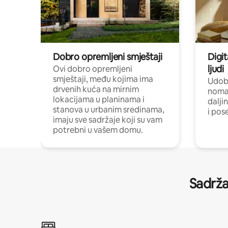
Dobro opremljeni smještaji
Digit
ljudi
Ovi dobro opremljeni
smještaji, među kojima ima
Udobn
drvenih kuća na mirnim
nomad
lokacijama u planinama i
dalji
stanova u urbanim sredinama,
i pos
imaju sve sadržaje koji su vam
potrebni u vašem domu.
Sadrža