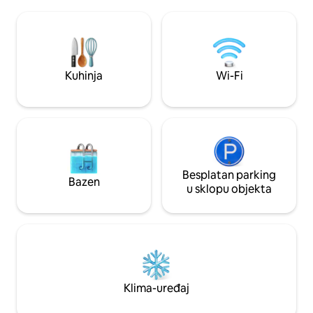
boravak. Idealna l
cijele godine osiguravaju ugodan
izlete u nacionaln
boravak. Prikladno za kućne ljubimce i
Canyon i Grand Ca
samo 45 minuta od Nacionalnog parka
nacionalnih spomen
Zion, savršena je polazna točka za vaš
ljepotu, prostranst
odmor u južnom Utahu. Uvršten među
ikakvih ometanja 
Kuhinja
Wi-Fi
10 % najboljih smještaja na Airbnbu u
prepuno zvijezda.
Utahu.
Besplatan parking
Bazen
u sklopu objekta
Klima-uređaj