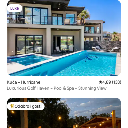
Luxe
Luxe
Kuća – Hurricane
Prosječna ocjen
4,89 (133)
Luxurious Golf Haven ~ Pool & Spa ~ Stunning View
Odabrali gosti
Među najviše rangiranima s oznakom „Odabrali gosti”