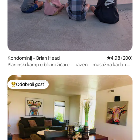
Kondominij – Brian Head
Prosječna ocjen
4,98 (200)
Planinski kamp u blizini žičare + bazen + masažna kada +
sauna
Odabrali gosti
Među najviše rangiranima s oznakom „Odabrali gosti”