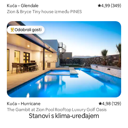
Kuća – Glendale
Prosječna ocjen
4,99 (349)
Zion & Bryce Tiny house između PINES
Odabrali gosti
Među najviše rangiranima s oznakom „Odabrali gosti”
Kuća – Hurricane
Prosječna ocjen
4,98 (129)
The Gambit at Zion Pool Rooftop Luxury Golf Oasis
Stanovi s klima-uređajem