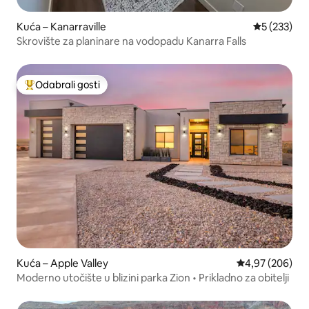
Kuća – Kanarraville
Prosječna oc
5 (233)
Skrovište za planinare na vodopadu Kanarra Falls
Odabrali gosti
Među najviše rangiranima s oznakom „Odabrali gosti”
Kuća – Apple Valley
Prosječna ocjen
4,97 (206)
Moderno utočište u blizini parka Zion • Prikladno za obitelji