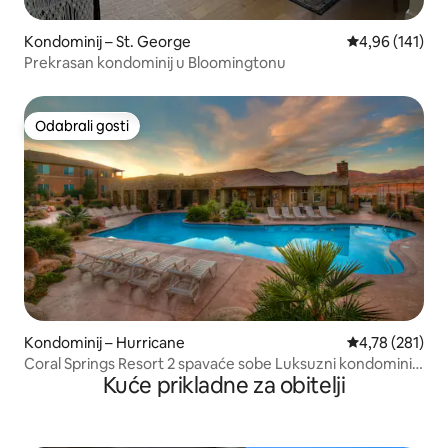
Kondominij – St. George
Prosječna ocjen
4,96 (141)
Prekrasan kondominij u Bloomingtonu
Odabrali gosti
Odabrali gosti
Kondominij – Hurricane
Prosječna ocjen
4,78 (281)
Coral Springs Resort 2 spavaće sobe Luksuzni kondominij
Kuće prikladne za obitelji
za 10 osoba