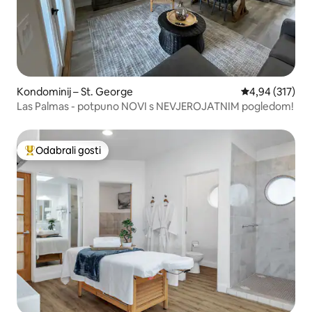
Kondominij – St. George
Prosječna ocjen
4,94 (317)
Las Palmas - potpuno NOVI s NEVJEROJATNIM pogledom!
Odabrali gosti
Među najviše rangiranima s oznakom „Odabrali gosti”