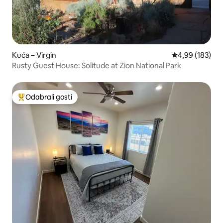
Kuća – Virgin
Prosječna ocjen
4,99 (183)
Rusty Guest House: Solitude at Zion National Park
Odabrali gosti
Među najviše rangiranima s oznakom „Odabrali gosti”