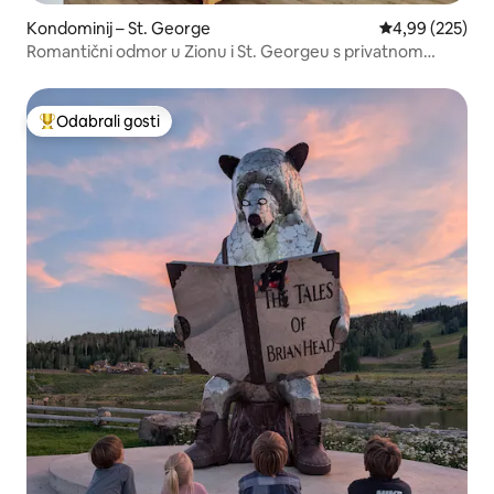
Kondominij – St. George
Prosječna ocjen
4,99 (225)
Romantični odmor u Zionu i St. Georgeu s privatnom
hidromasažnom kadom
Odabrali gosti
Među najviše rangiranima s oznakom „Odabrali gosti”