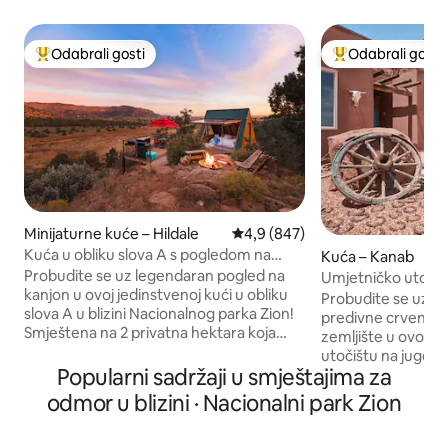
Odabrali gosti
Odabrali gosti
Među najviše rangiranima s oznakom „Odabrali gosti”
Među najviše ran
Minijaturne kuće – Hildale
Prosječna ocjena: 4,9/5, recenzi
4,9 (847)
Kuća u obliku slova A s pogledom na
Kuća – Kanab
vidikovac Zion
Probudite se uz legendaran pogled na
Umjetničko utočiš
kanjon u ovoj jedinstvenoj kući u obliku
pogledom na strme
Probudite se uz p
slova A u blizini Nacionalnog parka Zion!
predivne crvene st
Smještena na 2 privatna hektara koja
zemljište u ovom
graniče s javno dostupnim područjem
utočištu na jugo
BLM Canyonlands, ova kuća ima rijedak
Popularni sadržaji u smještajima za
površini od 18 000 
izravan pristup stazi iz objekta, privatnu
arhitektura, pano
odmor u blizini · Nacionalni park Zion
masažnu kadu, vidikovac, roštilj i prozore
odabrana umjetnič
od poda do stropa s pogledom na
sadržaji pružaju na
kanjon. Klimatizacija/grijanje tijekom