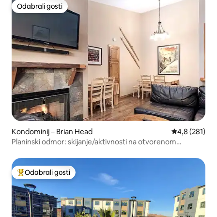
Odabrali gosti
Odabrali gosti
Kondominij – Brian Head
Prosječna ocje
4,8 (281)
Planinski odmor: skijanje/aktivnosti na otvorenom
BL20330
Odabrali gosti
Među najviše rangiranima s oznakom „Odabrali gosti”