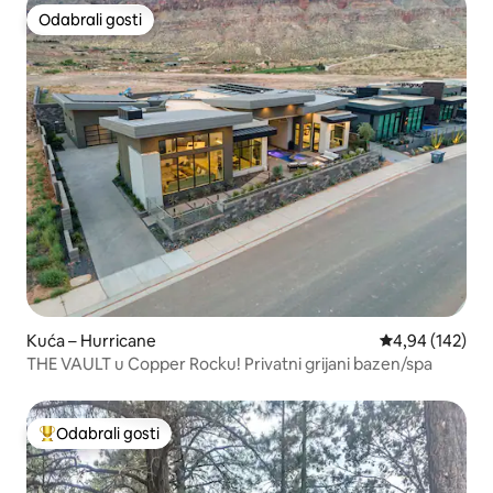
Odabrali gosti
Odabrali gosti
Kuća – Hurricane
Prosječna ocjen
4,94 (142)
THE VAULT u Copper Rocku! Privatni grijani bazen/spa
Odabrali gosti
Među najviše rangiranima s oznakom „Odabrali gosti”