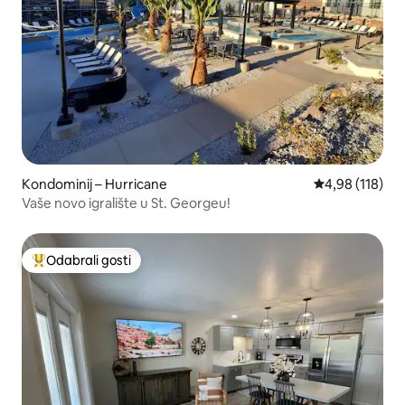
Kondominij – Hurricane
Prosječna ocjen
4,98 (118)
Vaše novo igralište u St. Georgeu!
Odabrali gosti
Među najviše rangiranima s oznakom „Odabrali gosti”