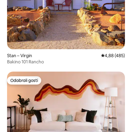
Stan – Virgin
Prosječna ocjen
4,88 (485)
Bakino 101 Rancho
Odabrali gosti
Odabrali gosti