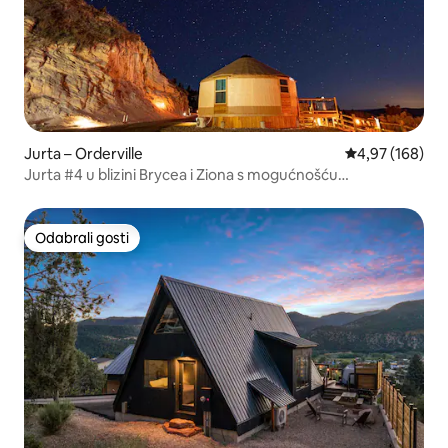
Jurta – Orderville
Prosječna ocjen
4,97 (168)
Jurta #4 u blizini Brycea i Ziona s mogućnošću
promatranja zvijezda i 2 bračna kreveta
Odabrali gosti
Odabrali gosti