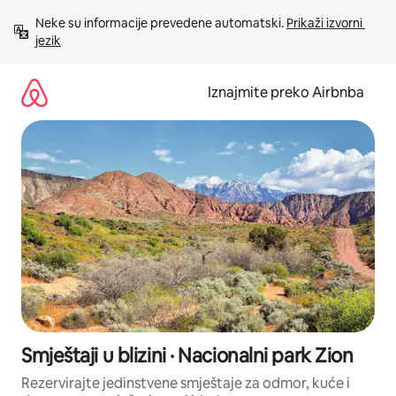
Prijeđi
Neke su informacije prevedene automatski. 
Prikaži izvorni 
na
jezik
sadržaj
Iznajmite preko Airbnba
Smještaji u blizini · Nacionalni park Zion
Rezervirajte jedinstvene smještaje za odmor, kuće i