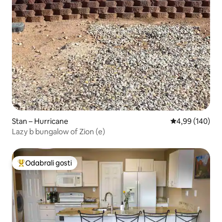
Stan – Hurricane
Prosječna ocjen
4,99 (140)
Lazy b bungalow of Zion (e)
Odabrali gosti
Među najviše rangiranima s oznakom „Odabrali gosti”