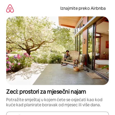
Prijeđi
na
Iznajmite preko Airbnba
sadržaj
Zeci: prostori za mjesečni najam
Potražite smještaj u kojem ćete se osjećati kao kod
kuće kad planirate boravak od mjesec ili više dana.