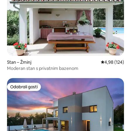
Stan – Žminj
Prosječna ocjen
4,98 (124)
Moderan stan s privatnim bazenom
Odabrali gosti
Odabrali gosti