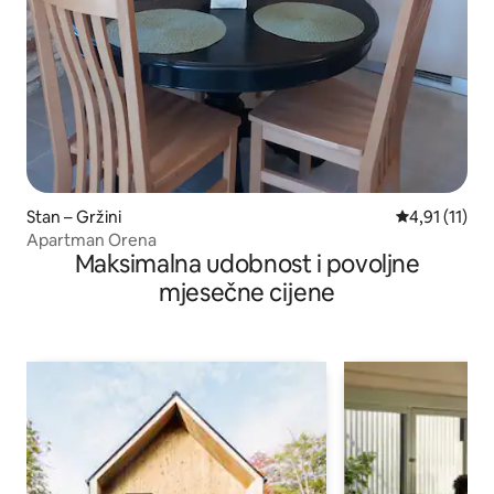
Stan – Gržini
Prosječna ocj
4,91 (11)
Apartman Orena
Maksimalna udobnost i povoljne
mjesečne cijene