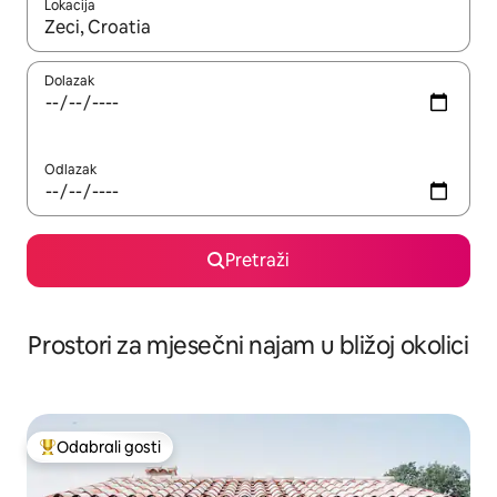
Lokacija
Kada budu dostupni rezultati, moći ćete ih pregledati koristeći
Dolazak
Odlazak
Pretraži
Prostori za mjesečni najam u bližoj okolici
Odabrali gosti
Među najviše rangiranima s oznakom „Odabrali gosti”