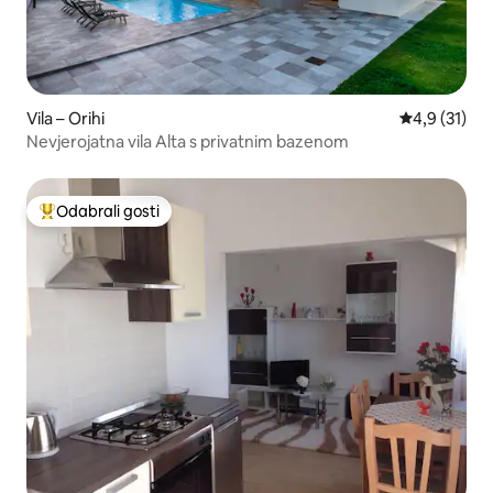
Vila – Orihi
Prosječna oc
4,9 (31)
Nevjerojatna vila Alta s privatnim bazenom
Odabrali gosti
Među najviše rangiranima s oznakom „Odabrali gosti”