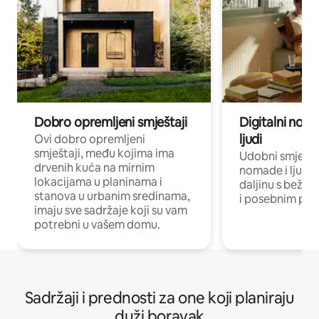
Dobro opremljeni smještaji
Digitalni noma
ljudi
Ovi dobro opremljeni
smještaji, među kojima ima
Udobni smještaj
drvenih kuća na mirnim
nomade i ljude 
lokacijama u planinama i
daljinu s bežič
stanova u urbanim sredinama,
i posebnim pro
imaju sve sadržaje koji su vam
potrebni u vašem domu.
Sadržaji i prednosti za one koji planiraju
duži boravak