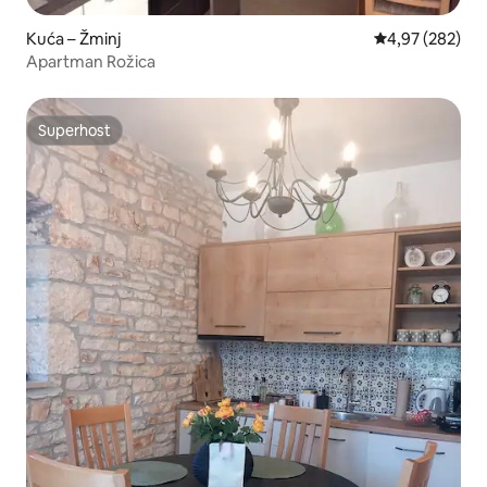
Kuća – Žminj
Prosječna ocjen
4,97 (282)
Apartman Rožica
Superhost
Superhost