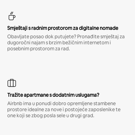
Smještaji s radnim prostorom za digitalne nomade
Obavljate posao dok putujete? Pronađite smještaj za
dugoročni najam s brzim bežičnim internetom i
posebnim prostorom za rad.
Tražite apartmane s dodatnim uslugama?
Airbnb ima u ponudi dobro opremljene stambene
prostore idealne za nove i postojeće zaposlenike te
one koji se zbog posla sele u drugi grad.